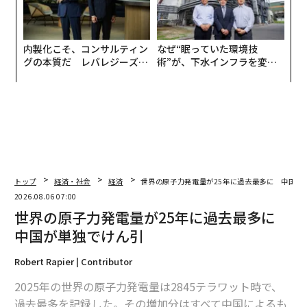
内製化こそ、コンサルティン
なぜ“眠っていた環境技
グの本質だ レバレジーズが
術”が、下水インフラを変え
実践する、次世代ファームの
たのか──産総研×月島JFE
全貌
アクアソリューションの10年
トップ
経済・社会
経済
世界の原子力発電量が25年に過去最多に 中国が
2026.08.06 07:00
世界の原子力発電量が25年に過去最多に
中国が単独でけん引
Robert Rapier | Contributor
2025年の世界の原子力発電量は2845テラワット時で、
過去最多を記録した。その増加分はすべて中国によるも