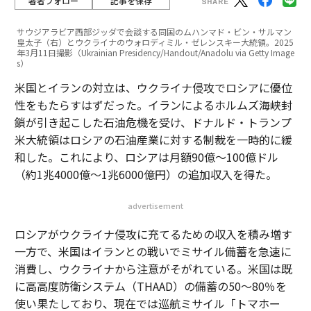
著者フォロー
記事を保存
サウジアラビア西部ジッダで会談する同国のムハンマド・ビン・サルマン
皇太子（右）とウクライナのウォロディミル・ゼレンスキー大統領。2025
年3月11日撮影（Ukrainian Presidency/Handout/Anadolu via Getty Image
s）
米国とイランの対立は、ウクライナ侵攻でロシアに優位
性をもたらすはずだった。イランによるホルムズ海峡封
鎖が引き起こした石油危機を受け、ドナルド・トランプ
米大統領はロシアの石油産業に対する制裁を一時的に緩
和した。これにより、ロシアは月額90億～100億ドル
（約1兆4000億～1兆6000億円）の追加収入を得た。
advertisement
ロシアがウクライナ侵攻に充てるための収入を積み増す
一方で、米国はイランとの戦いでミサイル備蓄を急速に
消費し、ウクライナから注意がそがれている。米国は既
に高高度防衛システム（THAAD）の備蓄の50～80％を
使い果たしており、現在では巡航ミサイル「トマホー