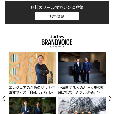
無料のメールマガジンに登録
無料登録
ンツ
〜
への
金
た、
個
義す
挑
ェ
むス
よっ
PA
エンジニアのためのサウナ併
〜決断する人のAI〜大規模組
設オフィス「Mobius Park」
織が挑む「AIフル実装」“使
がオープン──タマディック
う”企業から“動く”企業へ【N
が健康経営を徹底する理由
TTドコモビジネス×PwC】