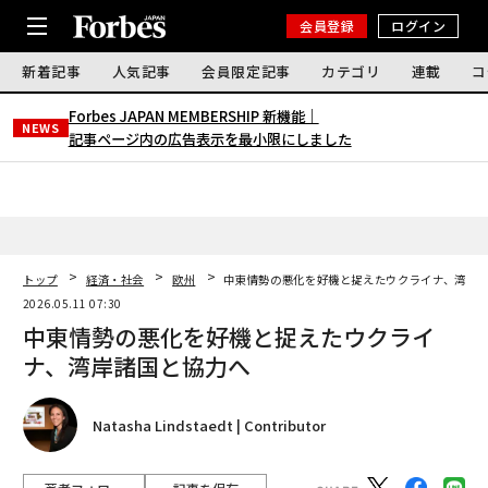
会員登録
ログイン
新着記事
人気記事
会員限定記事
カテゴリ
連載
コ
Forbes JAPAN MEMBERSHIP 新機能｜
NEWS
記事ページ内の広告表示を最小限にしました
トップ
経済・社会
欧州
中東情勢の悪化を好機と捉えたウクライナ、湾岸
2026.05.11 07:30
中東情勢の悪化を好機と捉えたウクライ
ナ、湾岸諸国と協力へ
Natasha Lindstaedt | Contributor