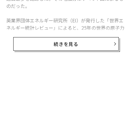
のだった。
英業界団体エネルギー研究所（EI）が発行した「世界エ
ネルギー統計レビュー」によると、25年の世界の原子力
発電量は前年比1.3％、30テラワット時増加した。中国
の増加分は34テラワット時を超えたため、同国を除け
続きを見る
ば、世界の原子力発電量は減少したことになる。
この数字は「世界的な原子力ルネッサンス」という大ま
かな主張より、業界の実情をより的確に捉えている。原
子力発電量は増加しているものの、拡大は特定の国に集
中している。米国は引き続き世界最多の原子力発電所を
稼働させているが、中国は急速にその差を縮めている。
日本は徐々に回復しているが、欧州諸国の多くは10年前
の水準を下回っている。
中国が単独でけん引