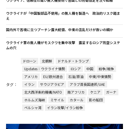
ウクライナ、信頼性の高い無人機技術で各国との防衛協定を次々締結
ウクライナが「中国製部品不使用」の無人機を製造へ 政治的リスク踏ま
え
国内外で苦境に立つプーチン露大統領、中東の混乱だけが救いの綱か
ウクライナ軍の無人機がモスクワを集中攻撃 露呈するロシア防空システ
ムの穴
ドローン
北朝鮮
ドナルド・トランプ
Updates：ウクライナ情勢
ロシア
中国
紛争/戦争
アメリカ
EU/欧州連合
石油/原油
中東/中東情勢
タグ：
イラン
サウジアラビア
アラブ首長国連邦/UAE
北大西洋条約機構/NATO
南アフリカ
ケニア
ガーナ
ホルムズ海峡
ミサイル
カタール
影の船団
ペルシャ湾
イラン攻撃/イラン紛争