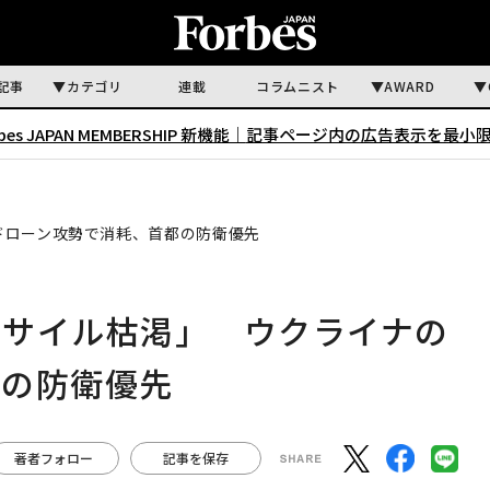
記事
カテゴリ
連載
コラムニスト
AWARD
rbes JAPAN MEMBERSHIP 新機能｜
記事ページ内の広告表示を最小
ドローン攻勢で消耗、首都の防衛優先
ミサイル枯渇」 ウクライナの
都の防衛優先
著者フォロー
記事を保存