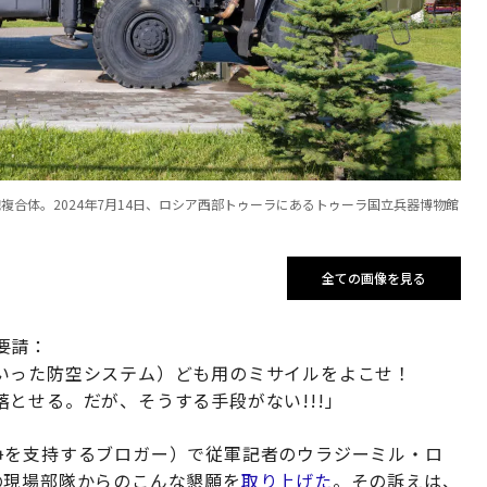
・砲複合体。2024年7月14日、ロシア西部トゥーラにあるトゥーラ国立兵器博物館
全ての画像を見る
要請：
いった防空システム）ども用のミサイルをよこせ！
とせる。だが、そうする手段がない!!!」
争を支持するブロガー）で従軍記者のウラジーミル・ロ
の現場部隊からのこんな懇願を
取り上げた
。その訴えは、