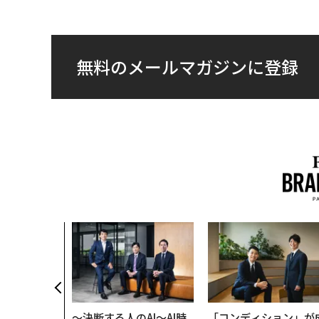
無料のメールマガジンに登録
クコンサルタ
"北極星"。
力感を乗り越
防災一筋20
〜決断する人のAI〜AI時
「コンディション」が