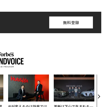
無料登録
挑戦
創に
QAI
成
AIが変えるのは効率では
革新は下山で生まれる─