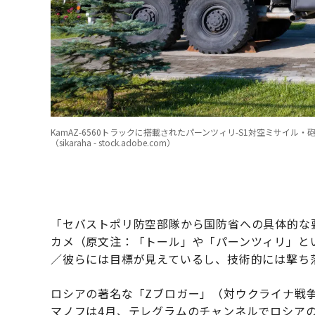
KamAZ-6560トラックに搭載されたパーンツィリ-S1対空ミサイル
（sikaraha - stock.adobe.com）
「セバストポリ防空部隊から国防省への具体的な
カメ（原文注：「トール」や「パーンツィリ」と
／彼らには目標が見えているし、技術的には撃ち落
ロシアの著名な「Zブロガー」（対ウクライナ戦
マノフは4月、テレグラムのチャンネルでロシア