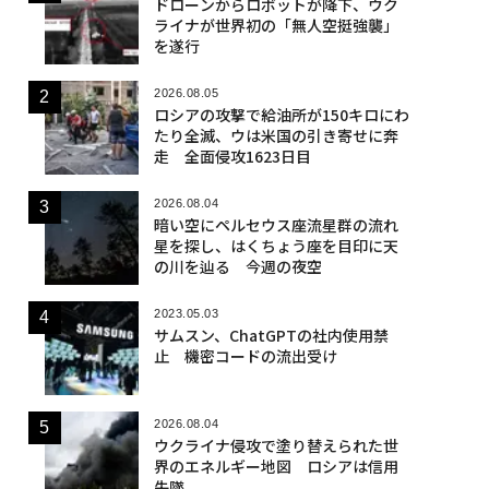
ドローンからロボットが降下、ウク
ライナが世界初の「無人空挺強襲」
を遂行
2026.08.05
ロシアの攻撃で給油所が150キロにわ
たり全滅、ウは米国の引き寄せに奔
走 全面侵攻1623日目
2026.08.04
暗い空にペルセウス座流星群の流れ
星を探し、はくちょう座を目印に天
の川を辿る 今週の夜空
2023.05.03
サムスン、ChatGPTの社内使用禁
止 機密コードの流出受け
2026.08.04
ウクライナ侵攻で塗り替えられた世
界のエネルギー地図 ロシアは信用
失墜