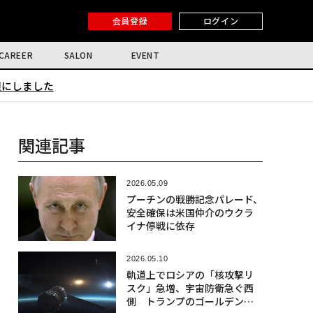
会員登録
ログイン
CAREER
SALON
EVENT
限にしました
関連記事
2026.05.09
プーチンの戦勝記念パレード、
安全確保は米国仲介のウクラ
イナ停戦に依存
2026.05.10
軌道上でロシアの「核攻撃リ
スク」急増、宇宙防衛急ぐ西
側 トランプのゴールデンド