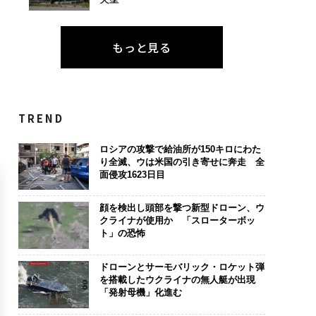
もっと見る
TREND
ロシアの攻撃で給油所が150キロにわた
り全滅、ウは米国の引き寄せに奔走 全
面侵攻1623日目
顔を検出し頭部を撃つ新型ドローン、ウ
クライナが使用か 「スローターボッ
ト」の恐怖
ドローンとサーモバリック・ロケット弾
を搭載したウクライナの無人艇が出現
「発射母機」化進む