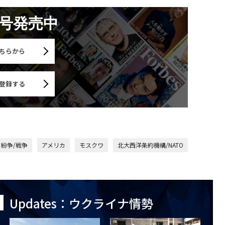
月号発売中
ちらから
登録する
紛争/戦争
アメリカ
モスクワ
北大西洋条約機構/NATO
Updates：ウクライナ情勢