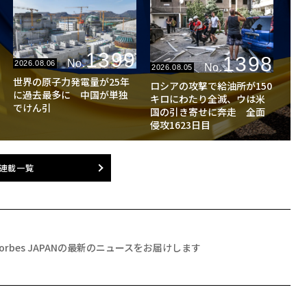
1399
1398
No.
2026.08.06
No.
2026.08.05
世界の原子力発電量が25年
ロシアの攻撃で給油所が150
に過去最多に 中国が単独
キロにわたり全滅、ウは米
でけん引
国の引き寄せに奔走 全面
侵攻1623日目
連載一覧
Forbes JAPANの最新のニュースをお届けします