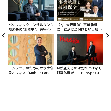
わせると、この「ミサイル枯渇」は一部地域に限らず広
う
挑
がっていて、しかも悪化の一途をたどっているようだ。
T
よっ
PA
パシフィックコンサルタンツ
【7/8 大阪開催】事業承継
技師長の"北極星"。災害への
に、経済安全保障という視点
無力感を乗り越え見つけた、
が加わるとき──経営者が問
防災一筋20年の答え
われる新たな判断軸
エンジニアのためのサウナ併
AIが変えるのは効率ではなく
設オフィス「Mobius Park」
顧客体験だ──HubSpot Ja
がオープン──タマディック
panが語る「Grow Better」
が健康経営を徹底する理由
な組織のつくり方