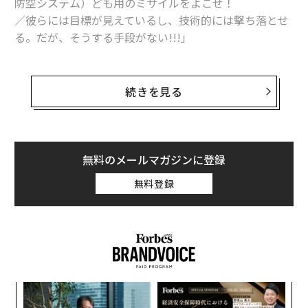
防空システム）ども用のミサイルをよこせ！
／彼らには目標が見えているし、技術的には撃ち落とせ
る。だが、そうする手段がない!!!」
ロシアの著名な「Zブロガー」（対ウクライナ戦争を支
持するブロガー）で従軍記者のウラジーミル・ロマノフ
続きを見る
は4月、テレグラムのチャンネルでロシアの現場部隊か
らのこんな懇願を
取り上げた
。その訴えは、次から次に
押し寄せるウクライナの長距離攻撃ドローン（無人機）
に対処し続けてきた結果、ロシア軍の防空戦力が弾薬不
無料のメールマガジンに登録
足に陥っている現状を示唆する。
無料登録
これは特定の地域に限った補給問題だという可能性も考
えられなくはない。ロシア指導部はほかの場所の防空を
優先する方針なのかもしれない。たとえばロシア国内各
地の製油所はウクライナの攻撃によって手痛い打撃を受
けている。また、あとで述べるように現在は首都の防衛
〜
に防空戦力が集中している。だが複数の情報源を考え合
織