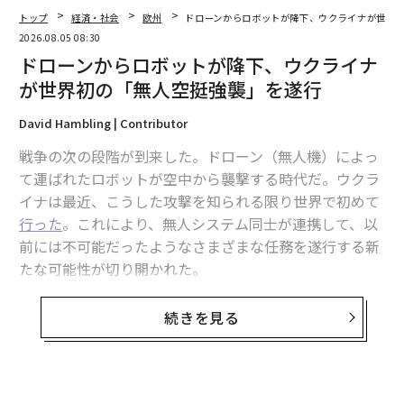
トップ
経済・社会
欧州
ドローンからロボットが降下、ウクライナが世界
2026.08.05 08:30
ドローンからロボットが降下、ウクライナ
が世界初の「無人空挺強襲」を遂行
David Hambling | Contributor
戦争の次の段階が到来した。ドローン（無人機）によっ
て運ばれたロボットが空中から襲撃する時代だ。ウクラ
翻訳・編集＝江戸伸禎
イナは最近、こうした攻撃を知られる限り世界で初めて
行った
。これにより、無人システム同士が連携して、以
前には不可能だったようなさまざまな任務を遂行する新
2026年9月号発売中
たな可能性が切り開かれた。
別の無人システムを運ぶドローンは「マースピアル（有
最新号の購入はこちらから
続きを見る
袋）ドローン」とも呼ばれ、この戦争以前はコンセプト
にとどまっていた。米軍は過去30年、この構想をいくど
メンバーシップに登録する
となく実験してきたものの、実証試験の域を超えること
はなかった。ウクライナは現在、これを実用化して実戦