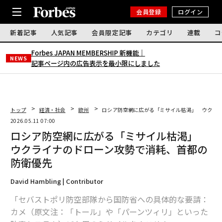
会員登録
ログイン
新着記事
人気記事
会員限定記事
カテゴリ
連載
コ
Forbes JAPAN MEMBERSHIP 新機能｜
NEWS
記事ページ内の広告表示を最小限にしました
トップ
経済・社会
欧州
ロシア防空網に広がる「ミサイル枯渇」 ウクラ
2026.05.11 07:00
ロシア防空網に広がる「ミサイル枯渇」
ウクライナのドローン攻勢で消耗、首都の
防衛優先
David Hambling | Contributor
「セバストポリ防空部隊から国防省への具体的な要請：
カメ（原文注：「トール」や「パーンツィリ」といった