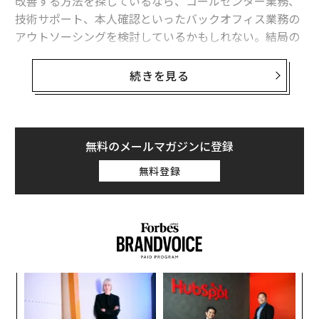
改善する方法を探しているなら、コールセンター業務、
技術サポート、本人確認といったバックオフィス業務の
アウトソーシングを検討しているかもしれない。結局の
ところ、バックオフィス機能は事業を動かすが、事業を
成長させるものではない。これらの業務は不可欠かもし
続きを見る
れないが、あなたが行っていることの本質ではないの
だ。
アウトソーシング企業の成長責任者として、私はバック
無料のメールマガジンに登録
オフィス機能のアウトソーシングによるROI（投資対効
無料登録
果）が、人件費削減をはるかに超えるものになり得るこ
とを証言できる。正しく実行すれば、最先端技術へのア
クセス、リスクエクスポージャーの低減、業務上の無駄
の削減、そして最も重要なこととして、社内の人材が創
造、革新、協働するためのより多くの時間と空間を確保
することもできる。
革
ク
しかし、この戦略の隠れたコストとROIとは何だろう
た「
〜