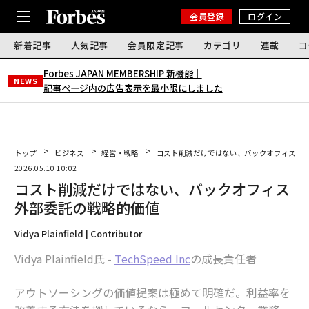
会員登録
ログイン
新着記事
人気記事
会員限定記事
カテゴリ
連載
コ
Forbes JAPAN MEMBERSHIP 新機能｜
NEWS
記事ページ内の広告表示を最小限にしました
トップ
ビジネス
経営・戦略
コスト削減だけではない、バックオフィス外
2026.05.10 10:02
コスト削減だけではない、バックオフィス
外部委託の戦略的価値
Vidya Plainfield | Contributor
Vidya Plainfield氏 -
TechSpeed Inc
の成長責任者
アウトソーシングの価値提案は極めて明確だ。利益率を