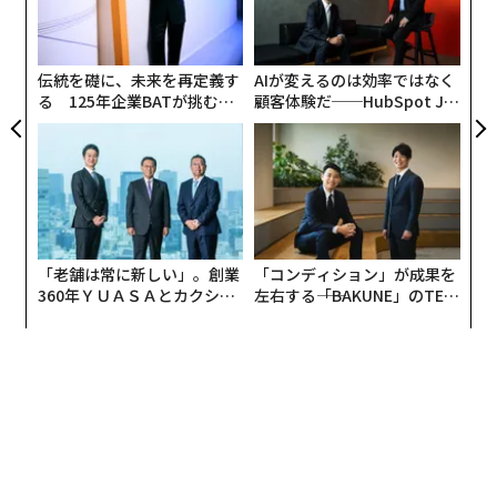
か。より深く掘り下げる前に、バックオフィス・アウト
織
ソーシングの概要を見てみよう。
う
T
バックオフィス・アウトソーシングの現状
伝統を礎に、未来を再定義す
AIが変えるのは効率ではなく
る 125年企業BATが挑むス
顧客体験だ──HubSpot Ja
モークレスな未来
panが語る「Grow Better」
バックオフィス・サポートは、規模は控えめだが急速に
な組織のつくり方
成長しているアウトソーシングのサブセクターである。
Grand View Horizonの調査によると、この分野は
2025年に1300万ドル以上
を生み出した。この数字は今
後数年間で2倍になると予測されており、2033年までに
売上高2600万ドルを超える見込みだ。
「老舗は常に新しい」。創業
「コンディション」が成果を
360年ＹＵＡＳＡとカクシン
左右する――「BAKUNE」のTEN
CEO田尻望が語る、AIを超え
TIALが支える「挑戦者の明
この成長の多くは、採用、研修、長期雇用の高コストを
る人の価値
日」
相殺する方法を探している企業によって促進されてい
る。368人の意思決定者を対象とした2024年のISG Mark
et Lens BPO Study調査によると、回答者は主要なビジ
ネスプロセス業務をアウトソーシングすることで
人件費を16%削減
したと報告している。