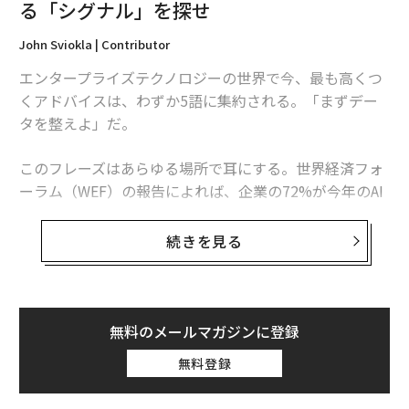
る「シグナル」を探せ
バックオフィスの管理業務をアウトソーシングすること
で、社内人材の非本質的な業務の負担を大幅に軽減でき
John Sviokla | Contributor
る。これにより、チームに批判的思考、協働、革新のた
エンタープライズテクノロジーの世界で今、最も高くつ
めの時間と空間を与えることができる。そしてデロイト
くアドバイスは、わずか5語に集約される。「まずデー
が述べているように、「これらの活動のための空間を作
タを整えよ」だ。
り出し、それらを管理する自律性を労働者に提供するこ
とは、仕事への関与を改善し、仕事関連の燃え尽き症候
このフレーズはあらゆる場所で耳にする。世界経済フォ
群を軽減する」のである。
ーラム（WEF）の報告によれば、企業の72%が今年のAI
投資として最も急速に成長させる領域にデータ基盤とパ
2. 先進技術へのリスクフリーなアクセス
イプラインを優先すると回答している。ガートナーは、
続きを見る
MITの報告によると、驚くべきことに
2026年までに組織の60%が「AI対応」データに支えられ
調査対象企業の95%
が、期待外れまたは失敗した社内AI
ていないAIプロジェクトを放棄すると予測する。Cloude
試験運用に苦しんでいる。しかし、高い失敗率は基盤技
raの最新のグローバル調査では、ITリーダーの96%がAI
術のせいだけではない。むしろ、それは「学習ギャッ
統合を進めていると回答した一方、約80%がデータアク
無料のメールマガジンに登録
プ」に起因する可能性がある。
セスの制約によって取り組みが妨げられているとし、自
無料登録
社のデータが完全にガバナンスされていると答えたのは
つまり、実証済みのAIモデルを社内で設計、訓練、実装
わずか18%にとどまった。Fivetranが500人超のシニア