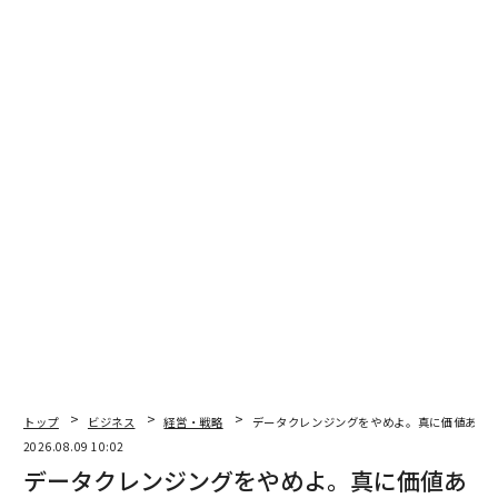
バックオフィス・アウトソーシングがROIをも
たらす3つの方法
人件費の削減は、実際には氷山の一角に過ぎない。この
投資の完全なリターンはすぐには見えないかもしれない
が、適切なパートナーシップがあれば、アウトソーシン
グは時間の経過とともにいくつかの利益を生み出すこと
ができる。
1. 従業員定着率の向上
グローバル人的資本トレンドに関する2025年のデロイト
調査の回答者は、自社の価値提案に貢献しない業務に
時間の41%
を費やしていると述べた。同時に、
労働者の51%
が、時間のかなりの部分を価値の低い雑務
に費やしていると述べている。この組み合わせ、つまり
トップ
ビジネス
経営・戦略
データクレンジングをやめよ。真に価値ある
過重労働と活用不足の両方が、従業員の燃え尽き症候
2026.08.09 10:02
群、士気の低下、離職率の上昇につながる。
データクレンジングをやめよ。真に価値あ