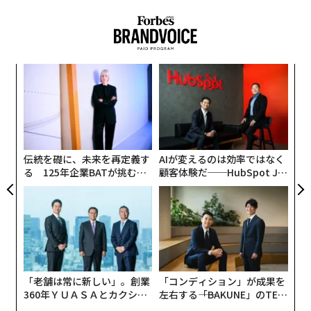
する方法を本当に理解している企業はほとんどないとい
データ・テクノロジーリーダーを対象に実施したベンチ
うことだ。全体として、MITの調査における成功した組
マーク調査では、1組織あたり年間平均2930万ドル（約4
織構造の66%は、戦略的パートナーシップを通じてAIツ
6億4000万円）をデータに費やしているにもかかわら
ールを購入またはアクセスすることを含んでいたのに対
ず、企業のデータ関連施策の73%が期待を下回っている
し、内部構築で成功したのはわずか33%だった。サード
革
ことが明らかになった。
パーティベンダーとの提携は、失敗のリスクと、ワーク
ク
た「
フローの軽微な混乱から顧客の信頼を損なうといったよ
〜
診断はいつも同じだ。もっとガバナンスを、もっとクレ
り深刻な結果まで、これが業務にもたらす可能性のある
織
ンジングを、もっとパイプラインエンジニアリングを。
う
コストを削減するのに役立つ。
データの土台を整えてから、AIを導入せよ、というわけ
T
伝統を礎に、未来を再定義す
AIが変えるのは効率ではなく
だ。
3. デジタルワークフォースの開発と無駄の削減
る 125年企業BATが挑むス
顧客体験だ──HubSpot Ja
モークレスな未来
panが語る「Grow Better」
これは賢明に聞こえる。だが、大規模に価値を破壊して
バックオフィス機能のアウトソーシングは、コールセン
な組織のつくり方
いる。
ター管理、リード生成、顧客調査、フォローアップ電
話、技術サポートなどの手作業による社内管理業務を、
その論理の表面には、人を引きつける力がある。悪いデ
人間による監督と先進技術の組み合わせに置き換えるこ
ータを入れれば、悪い意思決定が出てくる。これに異論
とを意味することが多い。2024年のデロイト調査による
「老舗は常に新しい」。創業
「コンディション」が成果を
を唱える人はいない。しかし多くの企業が導き出してい
と、
調査対象企業の25%
が、これらのデジタルワークフ
360年ＹＵＡＳＡとカクシン
左右する――「BAKUNE」のTEN
る結論、すなわちAIが有用になるには、まずデータをク
ォースの開発により、ベンダーサービスコストの削減ま
CEO田尻望が語る、AIを超え
TIALが支える「挑戦者の明