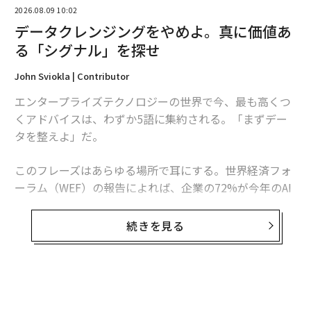
バックオフィス・アウトソーシングがROIをも
2026.08.09 10:02
たらす3つの方法
データクレンジングをやめよ。真に価値あ
る「シグナル」を探せ
人件費の削減は、実際には氷山の一角に過ぎない。この
投資の完全なリターンはすぐには見えないかもしれない
John Sviokla | Contributor
が、適切なパートナーシップがあれば、アウトソーシン
エンタープライズテクノロジーの世界で今、最も高くつ
グは時間の経過とともにいくつかの利益を生み出すこと
くアドバイスは、わずか5語に集約される。「まずデー
ができる。
タを整えよ」だ。
1. 従業員定着率の向上
このフレーズはあらゆる場所で耳にする。世界経済フォ
グローバル人的資本トレンドに関する2025年のデロイト
ーラム（WEF）の報告によれば、企業の72%が今年のAI
調査の回答者は、自社の価値提案に貢献しない業務に
投資として最も急速に成長させる領域にデータ基盤とパ
時間の41%
を費やしていると述べた。同時に、
イプラインを優先すると回答している。ガートナーは、
続きを見る
労働者の51%
が、時間のかなりの部分を価値の低い雑務
2026年までに組織の60%が「AI対応」データに支えられ
に費やしていると述べている。この組み合わせ、つまり
ていないAIプロジェクトを放棄すると予測する。Cloude
過重労働と活用不足の両方が、従業員の燃え尽き症候
raの最新のグローバル調査では、ITリーダーの96%がAI
群、士気の低下、離職率の上昇につながる。
統合を進めていると回答した一方、約80%がデータアク
セスの制約によって取り組みが妨げられているとし、自