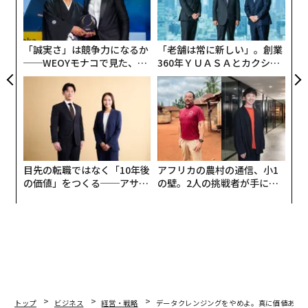
か。より深く掘り下げる前に、バックオフィス・アウト
ャ
ソーシングの概要を見てみよう。
ト
リア
バックオフィス・アウトソーシングの現状
「誠実さ」は競争力になるか
「老舗は常に新しい」。創業
UM
──WEOYモナコで見た、く
360年ＹＵＡＳＡとカクシン
ら寿司の経営哲学
CEO田尻望が語る、AIを超え
バックオフィス・サポートは、規模は控えめだが急速に
る人の価値
成長しているアウトソーシングのサブセクターである。
Grand View Horizonの調査によると、この分野は
2025年に1300万ドル以上
を生み出した。この数字は今
後数年間で2倍になると予測されており、2033年までに
売上高2600万ドルを超える見込みだ。
目先の転職ではなく「10年後
アフリカの農村の通信、小1
の価値」をつくる──アサイ
の壁。2人の挑戦者が手にし
ンの長期伴走型支援とは
た「次なる武器」
この成長の多くは、採用、研修、長期雇用の高コストを
相殺する方法を探している企業によって促進されてい
る。368人の意思決定者を対象とした2024年のISG Mark
et Lens BPO Study調査によると、回答者は主要なビジ
ネスプロセス業務をアウトソーシングすることで
人件費を16%削減
したと報告している。
トップ
ビジネス
経営・戦略
データクレンジングをやめよ。真に価値ある