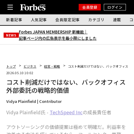
会員登録
ログイン
新着記事
人気記事
会員限定記事
カテゴリ
連載
コ
Forbes JAPAN MEMBERSHIP 新機能｜
NEWS
記事ページ内の広告表示を最小限にしました
トップ
ビジネス
経営・戦略
コスト削減だけではない、バックオフィス外
2026.05.10 10:02
コスト削減だけではない、バックオフィス
外部委託の戦略的価値
Vidya Plainfield | Contributor
Vidya Plainfield氏 -
TechSpeed Inc
の成長責任者
アウトソーシングの価値提案は極めて明確だ。利益率を