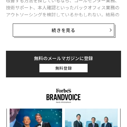
改善する方法を探しているなら、コールセンター業務、
技術サポート、本人確認といったバックオフィス業務の
アウトソーシングを検討しているかもしれない。結局の
ところ、バックオフィス機能は事業を動かすが、事業を
成長させるものではない。これらの業務は不可欠かもし
続きを見る
れないが、あなたが行っていることの本質ではないの
だ。
アウトソーシング企業の成長責任者として、私はバック
無料のメールマガジンに登録
オフィス機能のアウトソーシングによるROI（投資対効
無料登録
果）が、人件費削減をはるかに超えるものになり得るこ
とを証言できる。正しく実行すれば、最先端技術へのア
クセス、リスクエクスポージャーの低減、業務上の無駄
の削減、そして最も重要なこととして、社内の人材が創
造、革新、協働するためのより多くの時間と空間を確保
することもできる。
“
オ
しかし、この戦略の隠れたコストとROIとは何だろう
ジ
〈7