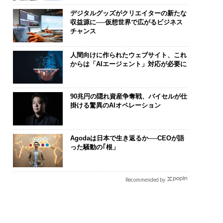
デジタルグッズがクリエイターの新たな
収益源に──仮想世界で広がるビジネス
チャンス
人間向けに作られたウェブサイト、これ
からは「AIエージェント」対応が必要に
90兆円の隠れ資産争奪戦、バイセルが仕
掛ける驚異のAIオペレーション
Agodaは日本で生き返るか──CEOが語
った騒動の｢根」
Recommended by