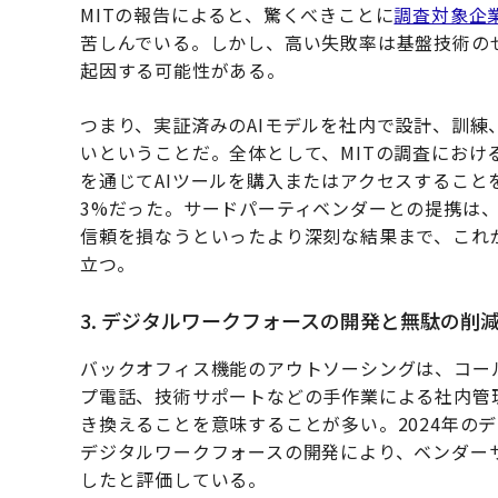
MITの報告によると、驚くべきことに
調査対象企業
苦しんでいる。しかし、高い失敗率は基盤技術の
起因する可能性がある。
つまり、実証済みのAIモデルを社内で設計、訓
いということだ。全体として、MITの調査におけ
を通じてAIツールを購入またはアクセスすること
3%だった。サードパーティベンダーとの提携は
信頼を損なうといったより深刻な結果まで、これ
立つ。
3. デジタルワークフォースの開発と無駄の削
バックオフィス機能のアウトソーシングは、コー
プ電話、技術サポートなどの手作業による社内管
き換えることを意味することが多い。2024年の
デジタルワークフォースの開発により、ベンダー
したと評価している。