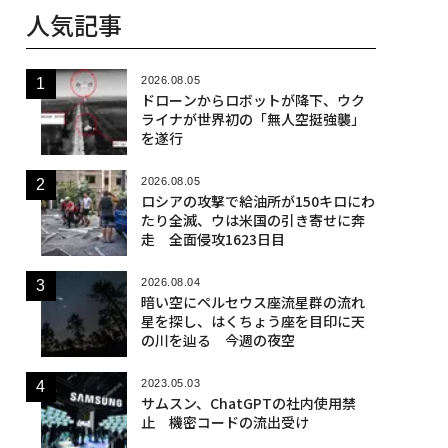
人気記事
2026.08.05
ドローンからロボットが降下、ウク
ライナが世界初の「無人空挺強襲」
を遂行
2026.08.05
ロシアの攻撃で給油所が150キロにわ
たり全滅、ウは米国の引き寄せに奔
走 全面侵攻1623日目
2026.08.04
暗い空にペルセウス座流星群の流れ
星を探し、はくちょう座を目印に天
の川を辿る 今週の夜空
2023.05.03
サムスン、ChatGPTの社内使用禁
止 機密コードの流出受け