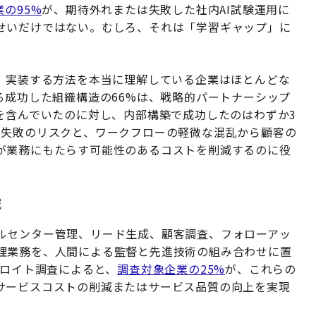
の95%
が、期待外れまたは失敗した社内AI試験運用に
せいだけではない。むしろ、それは「学習ギャップ」に
練、実装する方法を本当に理解している企業はほとんどな
る成功した組織構造の66%は、戦略的パートナーシップ
を含んでいたのに対し、内部構築で成功したのはわずか3
、失敗のリスクと、ワークフローの軽微な混乱から顧客の
が業務にもたらす可能性のあるコストを削減するのに役
減
ルセンター管理、リード生成、顧客調査、フォローアッ
理業務を、人間による監督と先進技術の組み合わせに置
デロイト調査によると、
調査対象企業の25%
が、これらの
サービスコストの削減またはサービス品質の向上を実現