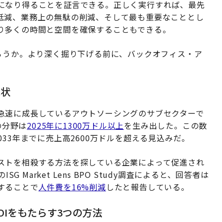
になり得ることを証言できる。正しく実行すれば、最先
低減、業務上の無駄の削減、そして最も重要なこととし
り多くの時間と空間を確保することもできる。
ろうか。より深く掘り下げる前に、バックオフィス・ア
現状
急速に成長しているアウトソーシングのサブセクターで
この分野は
2025年に1300万ドル以上
を生み出した。この数
33年までに売上高2600万ドルを超える見込みだ。
ストを相殺する方法を探している企業によって促進され
 Market Lens BPO Study調査によると、回答者は
することで
人件費を16%削減
したと報告している。
Iをもたらす3つの方法