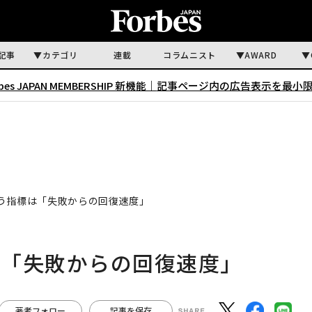
記事
カテゴリ
連載
コラムニスト
AWARD
rbes JAPAN MEMBERSHIP 新機能｜
記事ページ内の広告表示を最小
う指標は「失敗からの回復速度」
は「失敗からの回復速度」
著者フォロー
記事を保存