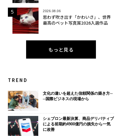
2026.08.06
思わず吹き出す「かわいさ」、世界
最高のペット写真賞2026入選作品
もっと見る
TREND
文化の違いを超えた信頼関係の築き方─
─国際ビジネスの現場から
シェブロン最新決算、商品デリバティブ
による前期約4900億円の損失から一気
に改善