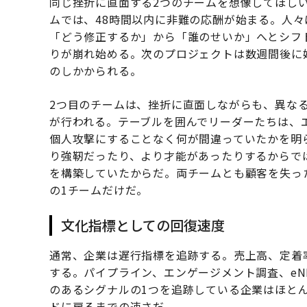
同じ挫折に直面する2つのチームを想像してほし
ムでは、48時間以内に非難の応酬が始まる。人
「どう修正するか」から「誰のせいか」へとシフ
りが崩れ始める。次のプロジェクトは数週間後に
のしかかられる。
2つ目のチームは、挫折に直面しながらも、異な
が行われる。テーブルを囲んでリーダーたちは、
個人攻撃にすることなく何が間違っていたかを明
り強靭だったり、より才能があったりするからで
を構築していたからだ。両チームとも顧客を失っ
の1チームだけだ。
文化指標としての回復速度
通常、企業は遅行指標を追跡する。売上高、定着
する。パイプライン、エンゲージメント調査、eN
のあるシグナルの1つを追跡している企業はほと
ドに戻るまでの速さだ。