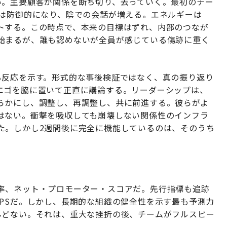
い。主要顧客が関係を断ち切り、去っていく。最初のチー
々は防御的になり、陰での会話が増える。エネルギーは
トする。この時点で、本来の目標はずれ、内部のつなが
始まるが、誰も認めないが全員が感じている傷跡に重く
る反応を示す。形式的な事後検証ではなく、真の振り返り
エゴを脇に置いて正直に議論する。リーダーシップは、
らかにし、調整し、再調整し、共に前進する。彼らがよ
はない。衝撃を吸収しても崩壊しない関係性のインフラ
た。しかし2週間後に完全に機能しているのは、そのうち
率、ネット・プロモーター・スコアだ。先行指標も追跡
PSだ。しかし、長期的な組織の健全性を示す最も予測力
んどない。それは、重大な挫折の後、チームがフルスピー