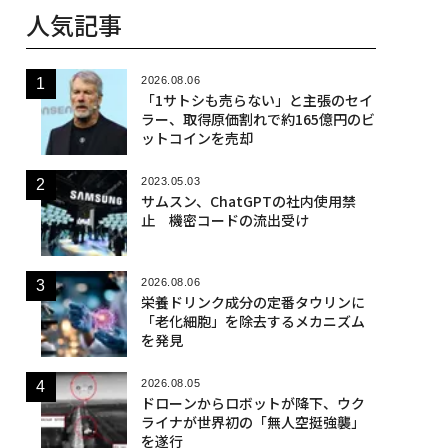
人気記事
2026.08.06
「1サトシも売らない」と主張のセイ
ラー、取得原価割れで約165億円のビ
ットコインを売却
2023.05.03
サムスン、ChatGPTの社内使用禁
止 機密コードの流出受け
2026.08.06
栄養ドリンク成分の定番タウリンに
「老化細胞」を除去するメカニズム
を発見
2026.08.05
ドローンからロボットが降下、ウク
ライナが世界初の「無人空挺強襲」
を遂行