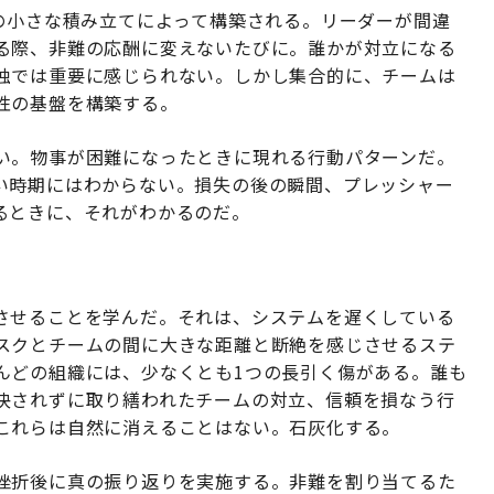
の小さな積み立てによって構築される。リーダーが間違
る際、非難の応酬に変えないたびに。誰かが対立になる
独では重要に感じられない。しかし集合的に、チームは
性の基盤を構築する。
い。物事が困難になったときに現れる行動パターンだ。
い時期にはわからない。損失の後の瞬間、プレッシャー
るときに、それがわかるのだ。
させることを学んだ。それは、システムを遅くしている
スクとチームの間に大きな距離と断絶を感じさせるステ
んどの組織には、少なくとも1つの長引く傷がある。誰も
決されずに取り繕われたチームの対立、信頼を損なう行
これらは自然に消えることはない。石灰化する。
挫折後に真の振り返りを実施する。非難を割り当てるた