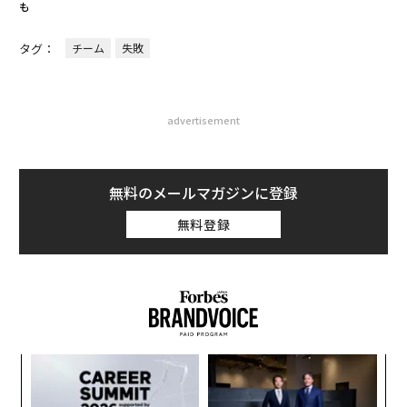
も
タグ：
チーム
失敗
advertisement
無料のメールマガジンに登録
無料登録
目
の
ン