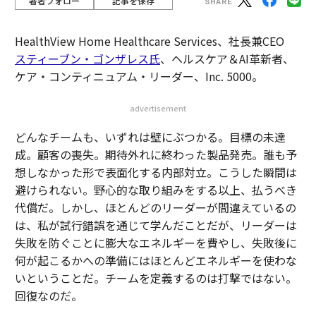
著者フォロー
記事を保存
HealthView Home Healthcare Services、社長兼CEO
スティーブン・ゴンザレス氏
、ヘルスケア＆AI革新者、
ケア・コンティニュアム・リーダー、Inc. 5000。
advertisement
どんなチームも、いずれは壁にぶつかる。目標の未達
成。顧客の喪失。期待外れに終わった製品発売。誰も予
想しなかった形で表面化する内部対立。こうした瞬間は
避けられない。野心的な取り組みをする以上、払うべき
代償だ。しかし、ほとんどのリーダーが間違えているの
は、私が試行錯誤を通じて学んだことだが、リーダーは
失敗を防ぐことに膨大なエネルギーを費やし、失敗後に
何が起こるかへの準備にはほとんどエネルギーを使わな
いということだ。チームを定義するのは打撃ではない。
回復なのだ。