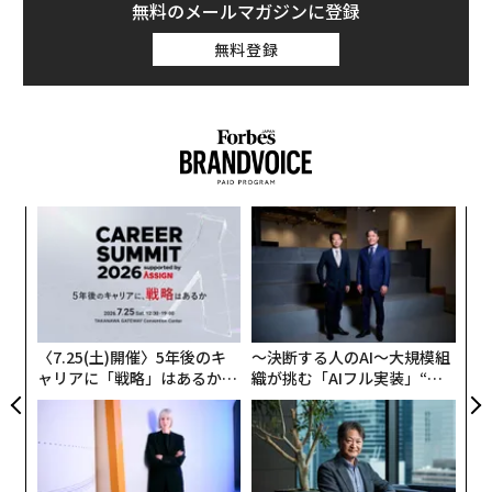
や競争上の優位性が損なわれないよう保護されつつ、AI
無料のメールマガジンに登録
が確実に成果を上げているという証拠を求めていると語
無料登録
る。AIの動向を注視している小規模企業の経営者にとっ
て、高度な人間の専門知識に対する需要を高める新製品
に関するニュースは、これまでの常識とは異なる歓迎す
べき変化だ。
多くの小規模企業経営者や独立系スペシャリストの不安
目
は根深い。
の
世界経済フォーラム（WEF）の最新の「仕事の未来レポ
ン
「
ート（Future of Jobs Report）」
左右
によると、AIの普及に伴い、2030年までに世界中の仕事
T
の約22％がシフトする可能性があり、9200万人の雇用が
日
〈7.25(土)開催〉5年後のキ
〜決断する人のAI〜大規模組
失われる一方で、1億7000万人の新たな役割が創出され
ャリアに「戦略」はあるか。
織が挑む「AIフル実装」“使
るという。また、WEFは
トップエグゼクティブのキャ
う”企業から“動く”企業へ【N
AIがエントリーレベル（初級）業務をどのように変えて
リアに触れる1日│CAREER S
TTドコモビジネス×PwC】
UMMIT 2026
いるか
に関する最近の報告書の中で、若手労働者の3分の1以上