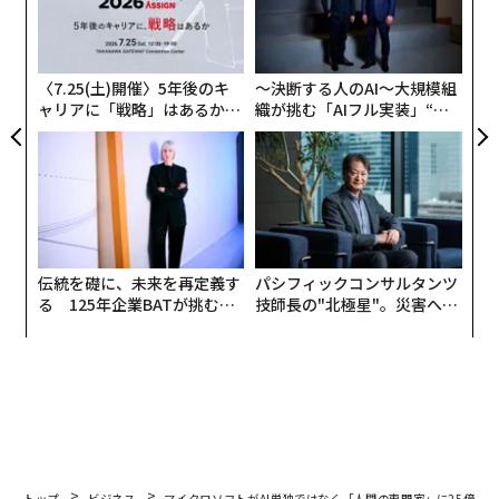
「
左右
T
日
〈7.25(土)開催〉5年後のキ
〜決断する人のAI〜大規模組
ャリアに「戦略」はあるか。
織が挑む「AIフル実装」“使
トップエグゼクティブのキャ
う”企業から“動く”企業へ【N
リアに触れる1日│CAREER S
TTドコモビジネス×PwC】
UMMIT 2026
伝統を礎に、未来を再定義す
パシフィックコンサルタンツ
る 125年企業BATが挑むス
技師長の"北極星"。災害への
モークレスな未来
無力感を乗り越え見つけた、
防災一筋20年の答え
トップ
ビジネス
マイクロソフトがAI単独ではなく「人間の専門家」に25億ドル