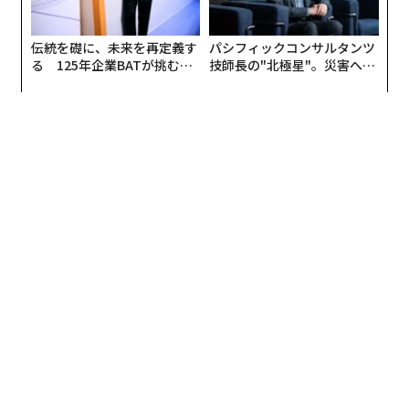
が、AIによる業務変化の影響を中〜高程度に受ける職種
に従事していると指摘している。これは、ジェネラリス
伝統を礎に、未来を再定義す
パシフィックコンサルタンツ
トにとってもスペシャリストにとっても警告のように聞
る 125年企業BATが挑むス
技師長の"北極星"。災害への
こえる。
モークレスな未来
無力感を乗り越え見つけた、
防災一筋20年の答え
しかし、詳しく見てみると、この報告書は実際には希望
の光をもたらしている。消失しつつある仕事は、その大
半が反復可能な作業に基づいている。一方で、新たに創
出されている役割は、AIがまだ提供できない技術的・身
体的スキルに依存している。独立系スペシャリストにと
って、このシフトは、どのタスクがそれ単体ではもはや
価値を持たなくなったかを見極めるプロセスを意味す
る。
経験がAIの価値を高める
インスタカート（Instacart）、ボストンカレッジ、ウォ
ートン校の研究者らが発表した、
6000人のインスタカートの買い物客を対象とした実験
で