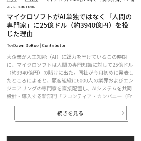
2026.08.06 16:04
マイクロソフトがAI単独ではなく「人間の
専門家」に25億ドル（約3940億円）を投
じた理由
TerDawn DeBoe | Contributor
大企業が人工知能（AI）に総力を挙げているこの時期
に、マイクロソフトは人間の専門知識に対して25億ドル
（約3940億円）の賭けに出た。同社が今月初めに発表し
たところによると、顧客組織に6000人の業界およびエン
ジニアリングの専門家を直接配置し、AIシステムを共同
設計・導入する新部門「フロンティア・カンパニー（Fr
ontier Company）」を立ち上げた。これは
マイクロソフトの公式発表
によるものだ。
続きを見る
コマーシャルビジネス部門の最高経営責任者（CEO）で
あるジャドソン・アルソフ氏は、顧客は自身の専門知識