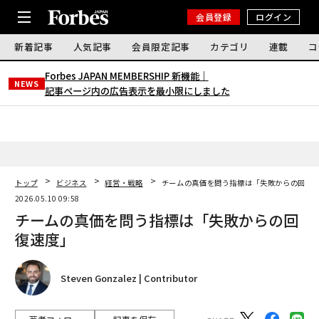
会員登録
ログイン
新着記事
人気記事
会員限定記事
カテゴリ
連載
コ
Forbes JAPAN MEMBERSHIP 新機能｜
NEWS
記事ページ内の広告表示を最小限にしました
トップ
ビジネス
経営・戦略
チームの真価を問う指標は「失敗からの回復
2026.05.10 09:58
チームの真価を問う指標は「失敗からの回
復速度」
Steven Gonzalez | Contributor