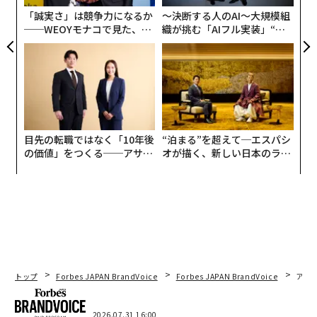
「誠実さ」は競争力になるか
〜決断する人のAI〜大規模組
──WEOYモナコで見た、く
織が挑む「AIフル実装」“使
ら寿司の経営哲学
う”企業から“動く”企業へ【N
TTドコモビジネス×PwC】
目先の転職ではなく「10年後
“泊まる”を超えて─エスパシ
の価値」をつくる──アサイ
オが描く、新しい日本のラグ
ンの長期伴走型支援とは
ジュアリー（中編）
トップ
Forbes JAPAN BrandVoice
Forbes JAPAN BrandVoice
アフ
2026.07.31 16:00