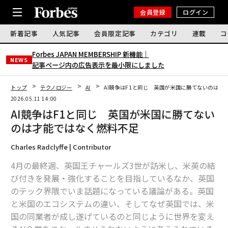
会員登録
ログイン
新着記事
人気記事
会員限定記事
カテゴリ
連載
コ
Forbes JAPAN MEMBERSHIP 新機能｜
NEWS
記事ページ内の広告表示を最小限にしました
トップ
テクノロジー
AI
AI競争はF1と同じ 英国が米国に勝てないのは才
2026.05.11 14:00
AI競争はF1と同じ 英国が米国に勝てない
のは才能ではなく燃料不足
Charles Radclyffe | Contributor
4月の最終週、英国王チャールズ3世が訪米し、米英の結
び付きを発展・強化することを目指しているなか、英国
のテック界隈でいま話題になっている議論がある。英国
と米国のエコシステムの違い、そしてなぜ英国では、米
国の同業者が成し遂げているのと同じように世界を変え