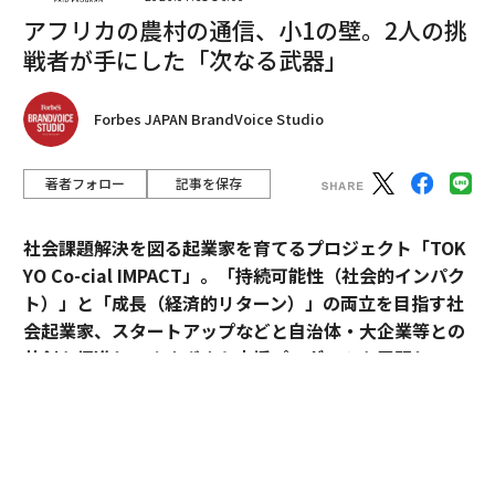
2026年9月号発売中
アフリカの農村の通信、小1の壁。2人の挑
戦者が手にした「次なる武器」
最新号の購入はこちらから
Forbes JAPAN BrandVoice Studio
メンバーシップに登録する
著者フォロー
記事を保存
社会課題解決を図る起業家を育てるプロジェクト「TOK
YO Co-cial IMPACT」。
「持続可能性（社会的インパク
関連記事
ト）」と「成長（経済的リターン）」の両立を目指す社
会起業家、スタートアップなどと自治体・大企業等との
AMDがただのGPU銘柄以上である理由、エージェンティックAIでCPU復権
共創を促進し、さまざまな支援プログラムを展開してい
マスクが18兆円投じる巨大工場、「真の勝者」がインテルである理由
る。
「ソブリンAI」の時代がやって来る 各国でうねり、30年に市場規模5000
2026年5月のデモデイでは、アクセラレーションプログ
億ドルへ
ラムに参加したスタートアップ5社がピッチ大会形式で
生成AIは「左脳を強化し右脳を弱める」のか？ 脳科学が解き明かすAI利用