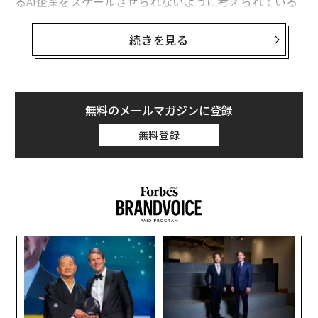
るAI企業をスケールさせられないように考えられている
のか、という点だ。
続きを見る
よくある答え（言い訳）は「オペレーター」の不足だ。
科学者はいるが、グローバル展開へと導ける経験豊富な
ビジネスリーダーが十分ではない、というものだ。
無料のメールマガジンに登録
私も、誰にでもわかりやすい物語は嫌いではない。だ
無料登録
が、この説明は現実と向き合った途端に成り立たなくな
る。
な
術
た
伝
ア
る
モ