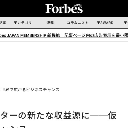
記事
カテゴリ
連載
コラムニスト
AWARD
rbes JAPAN MEMBERSHIP 新機能｜
記事ページ内の広告表示を最小
想世界で広がるビジネスチャンス
イターの新たな収益源に──仮