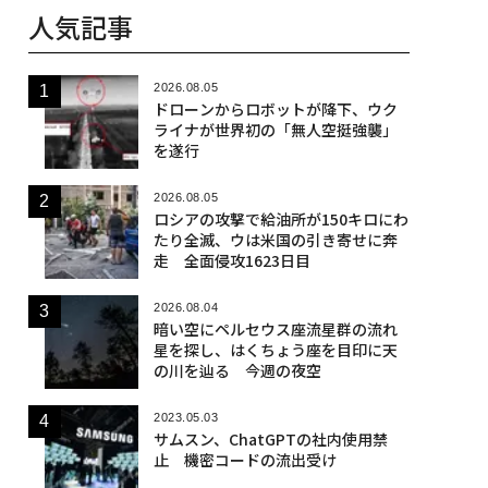
人気記事
2026.08.05
ドローンからロボットが降下、ウク
ライナが世界初の「無人空挺強襲」
を遂行
2026.08.05
ロシアの攻撃で給油所が150キロにわ
たり全滅、ウは米国の引き寄せに奔
走 全面侵攻1623日目
2026.08.04
暗い空にペルセウス座流星群の流れ
星を探し、はくちょう座を目印に天
の川を辿る 今週の夜空
2023.05.03
サムスン、ChatGPTの社内使用禁
止 機密コードの流出受け