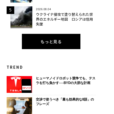
2026.08.04
ウクライナ侵攻で塗り替えられた世
界のエネルギー地図 ロシアは信用
失墜
もっと見る
TREND
ヒューマノイドロボット競争でも、テス
ラを打ち負かす──BYDの大胆な計画
交渉で使うべき「最も効果的な8語」の
フレーズ