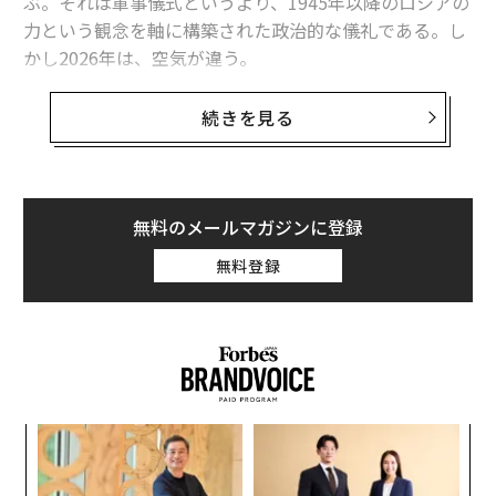
ぶ。それは軍事儀式というより、1945年以降のロシアの
力という観念を軸に構築された政治的な儀礼である。し
かし2026年は、空気が違う。
警備措置を強める、モスクワの戦勝記念日パレ
続きを見る
ード
BBCは2026年5月7日、今回のパレードでは約20年ぶり
に赤の広場に軍事装備が登場しない見通しだと報じた。
無料のメールマガジンに登録
「我々の戦車は今忙しいのだ」とロシア下院議員エフゲ
ニー・ポポフはBBCに
語った
。「我が方の戦車は今、忙
無料登録
しい。戦っている。赤の広場よりも戦場で必要だ」。
モスクワが公に発している警告や警備措置からは、ウク
ライナが5月9日の式典に関連する行事を標的にする可能
性への懸念がうかがえる。ロイターによれば、ロシア外
務省は、ウクライナの攻撃がパレードを混乱させた場合
革
には報復すると公然と
警告した
。報道では、ロシア当局
ク
た「
がキーウ駐在の各国外交団に対し、ロシア軍が大規模な
“