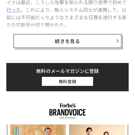
イナは最近、こうした攻撃を知られる限り世界で初めて
行った
。これにより、無人システム同士が連携して、以
前には不可能だったようなさまざまな任務を遂行する新
関連記事
たな可能性が切り開かれた。
ウクライナ・ロシアの「3日間」停戦をトランプ大統領が発表──過去の休
別の無人システムを運ぶドローンは「マースピアル（有
戦は大半が失敗
続きを見る
袋）ドローン」とも呼ばれ、この戦争以前はコンセプト
モスクワに迫るウクライナのドローン攻撃、プーチンの戦勝記念パレード
にとどまっていた。米軍は過去30年、この構想をいくど
を脅かす
となく実験してきたものの、実証試験の域を超えること
ウクライナ軍の無人機がモスクワを集中攻撃 露呈するロシア防空システ
はなかった。ウクライナは現在、これを実用化して実戦
無料のメールマガジンに登録
ムの穴
で使い始めており、その活用法は運用者の想像次第で無
無料登録
限に広がっていると言えるかもしれない。
ウクライナ、信頼性の高い無人機技術で各国との防衛協定を次々締結
ウクライナがロシア深部への攻撃を拡大 巡航ミサイル「フラミンゴ」、
重要な軍需工場に命中
Ukrainian defense forces started using heavy bo
mber drones to transport kamikaze ground robo
ドローン
Updates：ウクライナ情勢
ロシア
紛争/戦争
tic complexes for attacks on Russian positions.
ウォロディミル・ゼレンスキー
ウラジーミル・プーチン
“
pic.twitter.com/osJRKtL4UZ
タグ：
シ
戦車
インターネット
SMS/ショートメッセージサービス