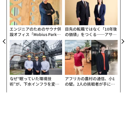
— WarTranslated (@wartranslated)
July 19, 2026
グ
ミサイル
「
左右
T
マースピアルの多様な形態
日
エンジニアのためのサウナ併
目先の転職ではなく「10年後
マースピアル方式は一般に、小型ドローンの航続距離や
設オフィス「Mobius Park」
の価値」をつくる──アサイ
機動力の制約を克服するために採用される。ウクライナ
がオープン──タマディック
ンの長期伴走型支援とは
が健康経営を徹底する理由
では、これはとくにFPV（一人称視点）ドローンに当て
はまり、これまでに、小型ドローンを搭載して目標地域
付近まで運び、そこから発進させる「
ドローン母機
」が
数種類知られている。これに加え、
FPVドローンを運搬し、発進させる地上ロボット
や、攻
なぜ“眠っていた環境技
アフリカの農村の通信、小1
撃用や大型ドローン迎撃用のFPVドローンを搭載して
術”が、下水インフラを変え
の壁。2人の挑戦者が手にし
連載
「無人空母」のように機能する無人艇
も登場している。
たのか──産総研×月島JFE
た「次なる武器」
Updates：ウクライナ情勢
アクアソリューションの10年
さらにウクライナは最近、ロシアの占領下にある南部の
キンブルン半島で、無人艇から地上ロボット（無人車両
＝UGV）を揚陸させる
史上初の無人強襲上陸作戦
を遂行
連載一覧
した。キャタピラ（無限軌道）を履き、遠隔操作される