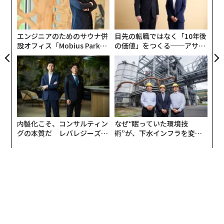
攻撃を実施する事態に備えて職員を退避させる準備を進
オ
めるよう要請したという。
ジ
エンジニアのためのサウナ併
目先の転職ではなく「10年後
設オフィス「Mobius Park」
の価値」をつくる──アサイ
がオープン──タマディック
ンの長期伴走型支援とは
が健康経営を徹底する理由
内製化こそ、コンサルティン
なぜ“眠っていた環境技
グの本質だ レバレジーズが
術”が、下水インフラを変え
実践する、次世代ファームの
たのか──産総研×月島JFE
全貌
アクアソリューションの10年