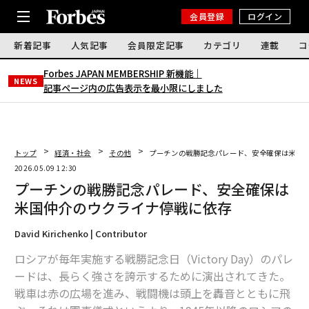
会員登録
ログイン
新着記事
人気記事
会員限定記事
カテゴリ
連載
コ
Forbes JAPAN MEMBERSHIP 新機能｜
NEWS
記事ページ内の広告表示を最小限にしました
トップ
経済・社会
その他
プーチンの戦勝記念パレード、安全確保は米国
2026.05.09 12:30
プーチンの戦勝記念パレード、安全確保は
米国仲介のウクライナ停戦に依存
David Kirichenko | Contributor
ロシアが毎年実施する戦勝記念日（Victory Day）のパレ
ードは、長らく強さを誇示するために演出されてきた。
戦車は赤の広場を進み、戦闘機は頭上を轟音とともに飛