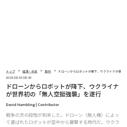
トップ
経済・社会
欧州
ドローンからロボットが降下、ウクライナが世界
2026年9月号発売中
2026.08.05 08:30
ドローンからロボットが降下、ウクライナ
が世界初の「無人空挺強襲」を遂行
最新号の購入はこちらから
David Hambling | Contributor
メンバーシップに登録する
戦争の次の段階が到来した。ドローン（無人機）によっ
て運ばれたロボットが空中から襲撃する時代だ。ウクラ