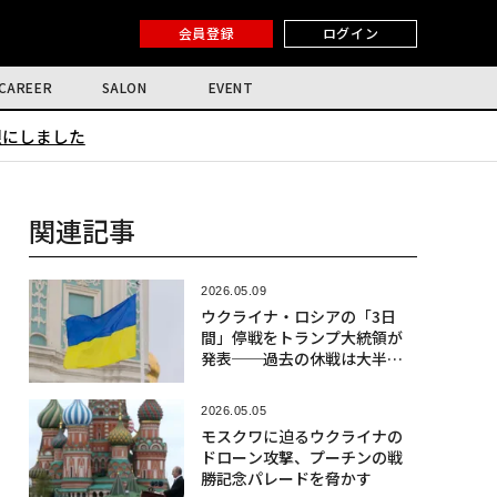
会員登録
ログイン
CAREER
SALON
EVENT
限にしました
関連記事
2026.05.09
ウクライナ・ロシアの「3日
間」停戦をトランプ大統領が
発表──過去の休戦は大半が
失敗
2026.05.05
モスクワに迫るウクライナの
ドローン攻撃、プーチンの戦
勝記念パレードを脅かす