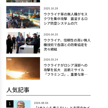
2025.10.28
ウクライナ軍の無人機がモス
クワを集中攻撃 露呈するロ
シア防空システムの穴
2026.04.20
ウクライナ、信頼性の高い無人
機技術で各国との防衛協定を
次々締結
2026.03.24
ウクライナがロシア深部への
攻撃を拡大 巡航ミサイル
「フラミンゴ」、重要な軍需
工場に命中
人気記事
2026.08.06
「1サトシも売らない」と主張のセイ