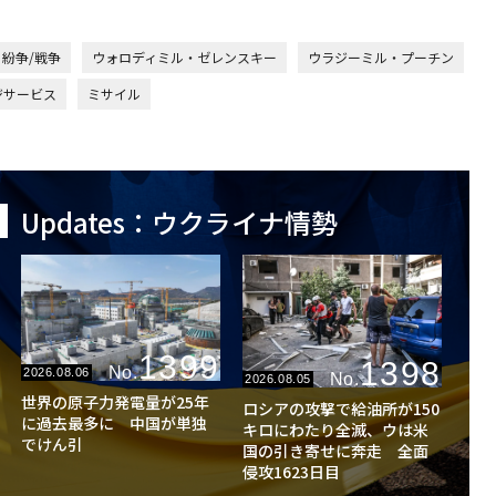
紛争/戦争
ウォロディミル・ゼレンスキー
ウラジーミル・プーチン
ジサービス
ミサイル
Updates：ウクライナ情勢
1399
1398
No.
2026.08.06
No.
2026.08.05
世界の原子力発電量が25年
ロシアの攻撃で給油所が150
に過去最多に 中国が単独
キロにわたり全滅、ウは米
でけん引
国の引き寄せに奔走 全面
侵攻1623日目