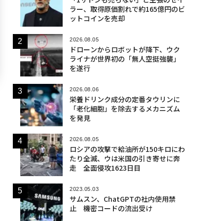
ラー、取得原価割れで約165億円のビ
ットコインを売却
2026.08.05
ドローンからロボットが降下、ウク
ライナが世界初の「無人空挺強襲」
を遂行
2026.08.06
栄養ドリンク成分の定番タウリンに
「老化細胞」を除去するメカニズム
を発見
2026.08.05
ロシアの攻撃で給油所が150キロにわ
たり全滅、ウは米国の引き寄せに奔
走 全面侵攻1623日目
2023.05.03
サムスン、ChatGPTの社内使用禁
止 機密コードの流出受け