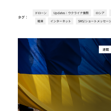
ドローン
Updates：ウクライナ情勢
ロシア
タグ：
戦車
インターネット
SMS/ショートメッセー
連載