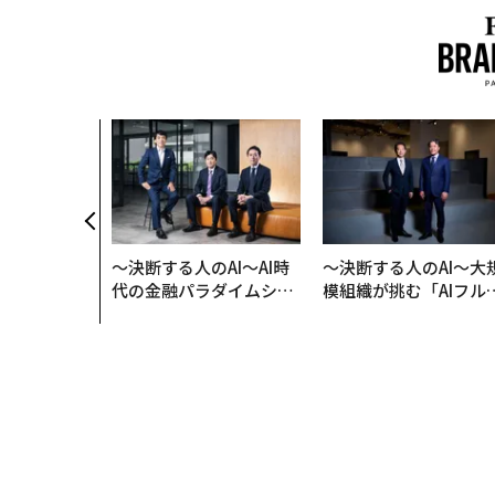
クコンサルタ
"北極星"。
力感を乗り越
防災一筋20
〜決断する人のAI〜AI時
〜決断する人のAI〜大
代の金融パラダイムシフ
模組織が挑む「AIフル
ト、「超個別化」の核心
装」“使う”企業から“
【MUFG×ウェルスナビ
く”企業へ【NTTドコ
×PwC】
ビジネス×PwC】