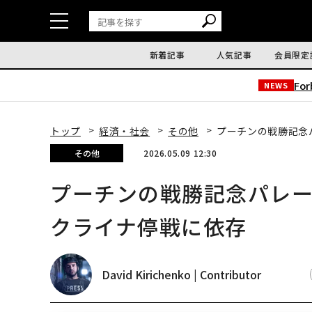
新着記事
人気記事
会員限定
Fo
NEWS
トップ
経済・社会
その他
プーチンの戦勝記念
その他
2026.05.09 12:30
プーチンの戦勝記念パレ
クライナ停戦に依存
David Kirichenko | Contributor