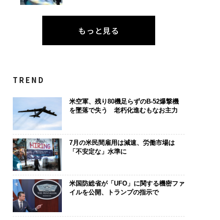
もっと見る
TREND
米空軍、残り80機足らずのB-52爆撃機
を墜落で失う 老朽化進むもなお主力
7月の米民間雇用は減速、労働市場は
「不安定な」水準に
米国防総省が「UFO」に関する機密ファ
イルを公開、トランプの指示で