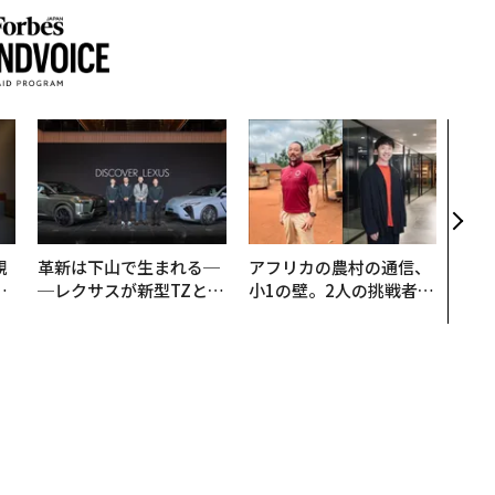
挑戦
創に
QAI
規
革新は下山で生まれる─
アフリカの農村の通信、
実
─レクサスが新型TZとE
小1の壁。2人の挑戦者が
動
Sに込めた「DISCOVE
手にした「次なる武器」
モ
R」の哲学