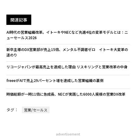
関連記事
AI時代の営業組織改革。イトーキやNECなど先進4社の変革モデルとは：ニ
ューセールス2026
新卒主導のDX営業部が売上15倍、メンタル不調者ゼロ イトーキ大変革の
道のり
リコージャパンが最高売上を達成した理由 リスキリングと営業改革の中身
freeeがAIで売上29パーセント増を達成した営業組織の裏側
時価総額が一時11倍に急成長、NECが実践した6000人規模の営業DX改革
タグ：
営業/セールス
advertisement