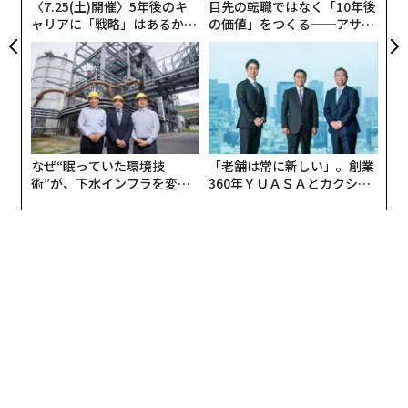
〈7.25(土)開催〉5年後のキ
目先の転職ではなく「10年後
ャリアに「戦略」はあるか。
の価値」をつくる──アサイ
トップエグゼクティブのキャ
ンの長期伴走型支援とは
リアに触れる1日│CAREER S
UMMIT 2026
なぜ“眠っていた環境技
「老舗は常に新しい」。創業
術”が、下水インフラを変え
360年ＹＵＡＳＡとカクシン
たのか──産総研×月島JFE
CEO田尻望が語る、AIを超え
アクアソリューションの10年
る人の価値