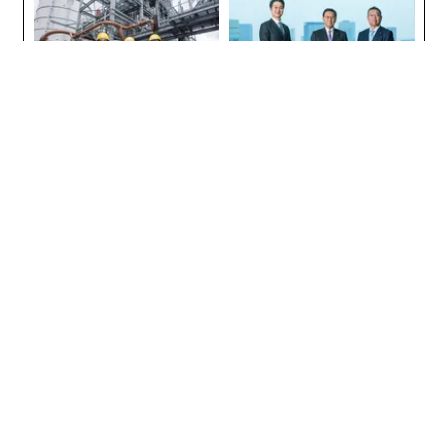
UMMIT 2026
なぜ“眠っていた環境技
「老舗は常に新しい」。創業
術”が、下水インフラを変え
360年ＹＵＡＳＡとカクシン
たのか──産総研×月島JFE
CEO田尻望が語る、AIを超え
アクアソリューションの10年
る人の価値