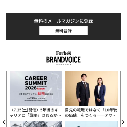
無料のメールマガジンに登録
無料登録
なく
〜
Ja
織
er」
う
“
T
シ
グ
〈7.25(土)開催〉5年後のキ
目先の転職ではなく「10年後
ャリアに「戦略」はあるか。
の価値」をつくる──アサイ
トップエグゼクティブのキャ
ンの長期伴走型支援とは
リアに触れる1日│CAREER S