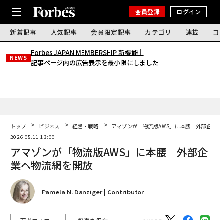
会員登録
ログイン
新着記事
人気記事
会員限定記事
カテゴリ
連載
コ
Forbes JAPAN MEMBERSHIP 新機能｜
NEWS
記事ページ内の広告表示を最小限にしました
トップ
ビジネス
経営・戦略
アマゾンが「物流版AWS」に本腰 外部企業
2026.05.11 13:00
アマゾンが「物流版AWS」に本腰 外部企
業へ物流網を開放
Pamela N. Danziger | Contributor