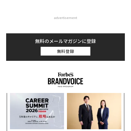
advertisement
無料のメールマガジンに登録
無料登録
なく
〜
Ja
織
er」
う
“
T
シ
グ