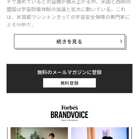
チで進めているとの証拠が積み上がる中、米国と西側同
盟国は宇宙防衛体制の加速と拡大に動いている。これ
は、米首都ワシントンきっての宇宙安全保障の専門家に
よる分析だ。
米国有数の宇宙防衛シンクタンク、セキュアワールド財
続きを見る
団（SWF）で宇宙安全保障・安定化担当チーフディレク
ターを務めるビクトリア・サムソンは、戦時下のウクラ
イナへの支援で衛星通信インフラや高解像度衛星画像を
提供している欧米の人工衛星に対し、ロシアの同時多発
無料のメールマガジンに登録
的な脅威が迫っていると指摘。これが動機となり、ます
無料登録
ます多くの同盟国が宇宙での衝突に備えて武装を始めて
いると語る。
世界の宇宙軍事大国や競合する開発・刷新の動きに詳し
い専門家として国際的に高い評価を得ているサムソンに
よると、宇宙防衛の点では依然として米国が世界をリー
模組
な
ドしているものの、ロシアの脅威の攻勢を受けて「初の
“使
術