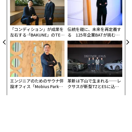
宇宙戦争」への備えについて口にする米軍指揮官が増え
【N
た
スパ
〜
ている。
C】
ア
のラ
金
個
ェ
「コンディション」が成果を
伝統を礎に、未来を再定義す
左右する――「BAKUNE」のTEN
る 125年企業BATが挑むス
TIALが支える「挑戦者の明
モークレスな未来
日」
エンジニアのためのサウナ併
革新は下山で生まれる──レ
設オフィス「Mobius Park」
クサスが新型TZとESに込め
がオープン──タマディック
た「DISCOVER」の哲学
が健康経営を徹底する理由