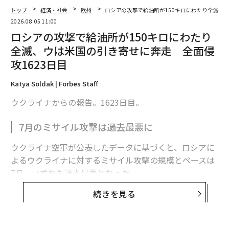
トップ
経済・社会
欧州
ロシアの攻撃で給油所が150キロにわたり全滅、ウ
2026.08.05 11:00
ロシアの攻撃で給油所が150キロにわたり
全滅、ウは米国の引き寄せに奔走 全面侵
攻1623日目
Katya Soldak | Forbes Staff
ウクライナからの報告。1623日目。
翻訳・編集＝荻原藤緒
7月のミサイル攻撃は過去最悪に
2026年9月号発売中
ウクライナ空軍が公表したデータに基づくと、ロシアに
よるウクライナに対するミサイル攻撃の規模とペースは
7月、いずれも過去最悪となった。
最新号の購入はこちらから
続きを見る
ロシア軍は7月に各種ミサイルを計381発発射した。1日
メンバーシップに登録する
平均で12発強になる。2022年2月の全面侵攻開始以来、
月間発射数、1日あたりの発射数ともに最多だった。