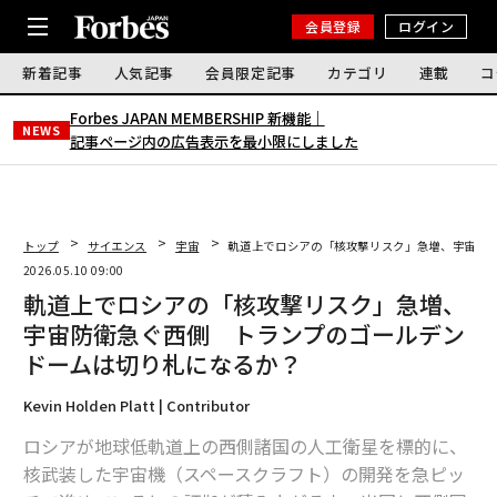
会員登録
ログイン
新着記事
人気記事
会員限定記事
カテゴリ
連載
コ
Forbes JAPAN MEMBERSHIP 新機能｜
NEWS
記事ページ内の広告表示を最小限にしました
トップ
サイエンス
宇宙
軌道上でロシアの「核攻撃リスク」急増、宇宙防
2026.05.10 09:00
軌道上でロシアの「核攻撃リスク」急増、
宇宙防衛急ぐ西側 トランプのゴールデン
ドームは切り札になるか？
Kevin Holden Platt | Contributor
ロシアが地球低軌道上の西側諸国の人工衛星を標的に、
核武装した宇宙機（スペースクラフト）の開発を急ピッ