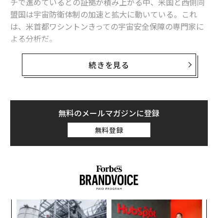
チで進めているとの証拠が積み上がる中、米国と西側同
盟国は宇宙防衛体制の加速と拡大に動いている。これ
は、米首都ワシントンきっての宇宙安全保障の専門家に
よる分析だ。
米国有数の宇宙防衛シンクタンク、セキュアワールド財
続きを見る
団（SWF）で宇宙安全保障・安定化担当チーフディレク
ターを務めるビクトリア・サムソンは、戦時下のウクラ
イナへの支援で衛星通信インフラや高解像度衛星画像を
提供している欧米の人工衛星に対し、ロシアの同時多発
無料のメールマガジンに登録
的な脅威が迫っていると指摘。これが動機となり、ます
無料登録
ます多くの同盟国が宇宙での衝突に備えて武装を始めて
いると語る。
世界の宇宙軍事大国や競合する開発・刷新の動きに詳し
い専門家として国際的に高い評価を得ているサムソンに
よると、宇宙防衛の点では依然として米国が世界をリー
模組
「
ドしているものの、ロシアの脅威の攻勢を受けて「初の
“使
─