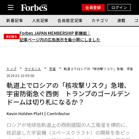
会員登録
ログイン
新着記事
人気記事
会員限定記事
カテゴリ
連載
コ
Forbes JAPAN MEMBERSHIP 新機能｜
NEWS
記事ページ内の広告表示を最小限にしました
トップ
サイエンス
宇宙
軌道上でロシアの「核攻撃リスク」急増、宇宙防
2026.05.10 09:00
軌道上でロシアの「核攻撃リスク」急増、
宇宙防衛急ぐ西側 トランプのゴールデン
ドームは切り札になるか？
Kevin Holden Platt | Contributor
ロシアが地球低軌道上の西側諸国の人工衛星を標的に、
核武装した宇宙機（スペースクラフト）の開発を急ピッ