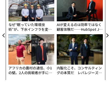
宇宙戦争」への備えについて口にする米軍指揮官が増え
【N
ら
ンツ
目
ている。
C】
への
の
た、
ン
なぜ“眠っていた環境技
AIが変えるのは効率ではなく
術”が、下水インフラを変え
顧客体験だ──HubSpot Ja
たのか──産総研×月島JFE
panが語る「Grow Better」
アクアソリューションの10年
な組織のつくり方
アフリカの農村の通信、小1
内製化こそ、コンサルティン
の壁。2人の挑戦者が手にし
グの本質だ レバレジーズが
た「次なる武器」
実践する、次世代ファームの
全貌