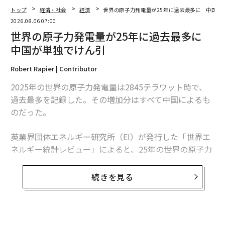
トップ
経済・社会
経済
世界の原子力発電量が25年に過去最多に 中国が
2026.08.06 07:00
世界の原子力発電量が25年に過去最多に
中国が単独でけん引
Robert Rapier | Contributor
2025年の世界の原子力発電量は2845テラワット時で、
過去最多を記録した。その増加分はすべて中国によるも
翻訳・編集＝荻原藤緒
のだった。
英業界団体エネルギー研究所（EI）が発行した「世界エ
2026年9月号発売中
ネルギー統計レビュー」によると、25年の世界の原子力
発電量は前年比1.3％、30テラワット時増加した。中国
の増加分は34テラワット時を超えたため、同国を除け
最新号の購入はこちらから
続きを見る
ば、世界の原子力発電量は減少したことになる。
メンバーシップに登録する
この数字は「世界的な原子力ルネッサンス」という大ま
かな主張より、業界の実情をより的確に捉えている。原