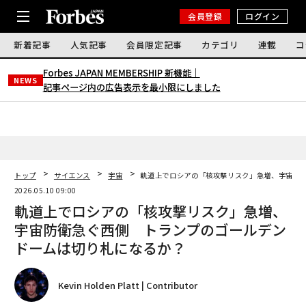
会員登録
ログイン
新着記事
人気記事
会員限定記事
カテゴリ
連載
コ
Forbes JAPAN MEMBERSHIP 新機能｜
NEWS
記事ページ内の広告表示を最小限にしました
トップ
サイエンス
宇宙
軌道上でロシアの「核攻撃リスク」急増、宇宙防
2026.05.10 09:00
軌道上でロシアの「核攻撃リスク」急増、
宇宙防衛急ぐ西側 トランプのゴールデン
ドームは切り札になるか？
Kevin Holden Platt | Contributor