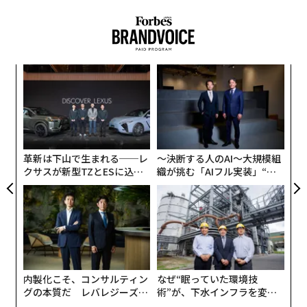
年後
「
サイ
左右
T
ンツ
〈7
日
への
ャ
た、
ト
リア
革新は下山で生まれる──レ
〜決断する人のAI〜大規模組
UM
クサスが新型TZとESに込め
織が挑む「AIフル実装」“使
た「DISCOVER」の哲学
う”企業から“動く”企業へ【N
TTドコモビジネス×PwC】
内製化こそ、コンサルティン
なぜ“眠っていた環境技
グの本質だ レバレジーズが
術”が、下水インフラを変え
実践する、次世代ファームの
たのか──産総研×月島JFE