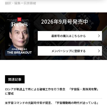
翻訳・編集＝荻原藤緒
2026年9月号発売中
最新号の購入はこちらから
メンバーシップに登録する
関連記事
ロシアが軌道上で核による破壊工作を行う懸念 「宇宙版・真珠湾攻撃」
に警戒
米宇宙コマンドの元副司令官が提言、「宇宙機動戦の時代が迫っている」