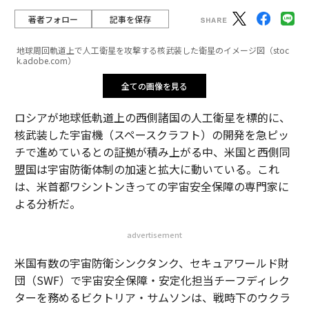
著者フォロー
記事を保存
地球周回軌道上で人工衛星を攻撃する核武装した衛星のイメージ図（stoc
k.adobe.com）
全ての画像を見る
ロシアが地球低軌道上の西側諸国の人工衛星を標的に、
核武装した宇宙機（スペースクラフト）の開発を急ピッ
チで進めているとの証拠が積み上がる中、米国と西側同
盟国は宇宙防衛体制の加速と拡大に動いている。これ
は、米首都ワシントンきっての宇宙安全保障の専門家に
よる分析だ。
advertisement
米国有数の宇宙防衛シンクタンク、セキュアワールド財
団（SWF）で宇宙安全保障・安定化担当チーフディレク
ターを務めるビクトリア・サムソンは、戦時下のウクラ