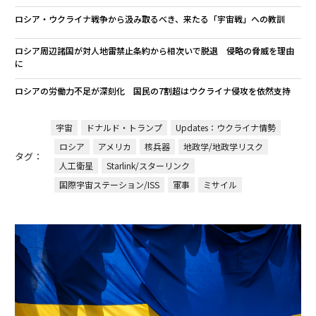
ロシア・ウクライナ戦争から汲み取るべき、来たる「宇宙戦」への教訓
ロシア周辺諸国が対人地雷禁止条約から相次いで脱退 侵略の脅威を理由
に
ロシアの労働力不足が深刻化 国民の7割超はウクライナ侵攻を依然支持
宇宙
ドナルド・トランプ
Updates：ウクライナ情勢
ロシア
アメリカ
核兵器
地政学/地政学リスク
タグ：
人工衛星
Starlink/スターリンク
国際宇宙ステーション/ISS
軍事
ミサイル