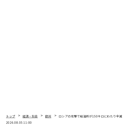
翻訳・編集＝荻原藤緒
2026年9月号発売中
最新号の購入はこちらから
トップ
経済・社会
欧州
ロシアの攻撃で給油所が150キロにわたり全滅、ウ
メンバーシップに登録する
2026.08.05 11:00