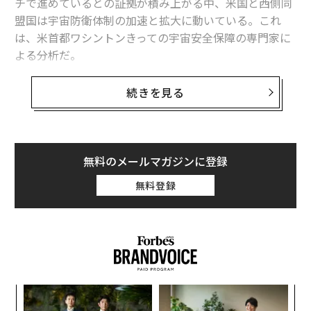
チで進めているとの証拠が積み上がる中、米国と西側同
盟国は宇宙防衛体制の加速と拡大に動いている。これ
は、米首都ワシントンきっての宇宙安全保障の専門家に
よる分析だ。
米国有数の宇宙防衛シンクタンク、セキュアワールド財
続きを見る
団（SWF）で宇宙安全保障・安定化担当チーフディレク
ターを務めるビクトリア・サムソンは、戦時下のウクラ
イナへの支援で衛星通信インフラや高解像度衛星画像を
提供している欧米の人工衛星に対し、ロシアの同時多発
無料のメールマガジンに登録
的な脅威が迫っていると指摘。これが動機となり、ます
無料登録
ます多くの同盟国が宇宙での衝突に備えて武装を始めて
いると語る。
世界の宇宙軍事大国や競合する開発・刷新の動きに詳し
い専門家として国際的に高い評価を得ているサムソンに
よると、宇宙防衛の点では依然として米国が世界をリー
A
ドしているものの、ロシアの脅威の攻勢を受けて「初の
顧客