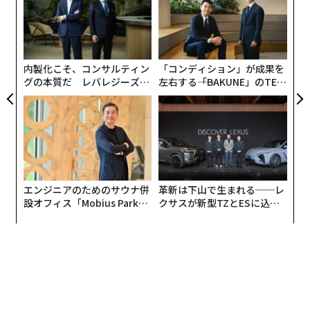
宇宙戦争」への備えについて口にする米軍指揮官が増え
pa
な
ている。
な
術
た
ア
内製化こそ、コンサルティン
「コンディション」が成果を
グの本質だ レバレジーズが
左右する――「BAKUNE」のTEN
実践する、次世代ファームの
TIALが支える「挑戦者の明
全貌
日」
エンジニアのためのサウナ併
革新は下山で生まれる──レ
設オフィス「Mobius Park」
クサスが新型TZとESに込め
がオープン──タマディック
た「DISCOVER」の哲学
が健康経営を徹底する理由