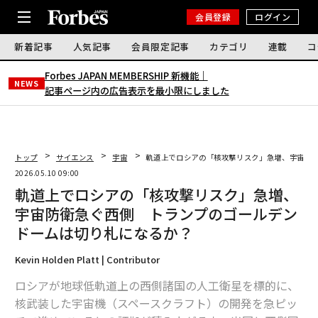
会員登録
ログイン
新着記事
人気記事
会員限定記事
カテゴリ
連載
コ
Forbes JAPAN MEMBERSHIP 新機能｜
NEWS
記事ページ内の広告表示を最小限にしました
トップ
サイエンス
宇宙
軌道上でロシアの「核攻撃リスク」急増、宇宙防
2026.05.10 09:00
軌道上でロシアの「核攻撃リスク」急増、
宇宙防衛急ぐ西側 トランプのゴールデン
ドームは切り札になるか？
Kevin Holden Platt | Contributor
ロシアが地球低軌道上の西側諸国の人工衛星を標的に、
核武装した宇宙機（スペースクラフト）の開発を急ピッ