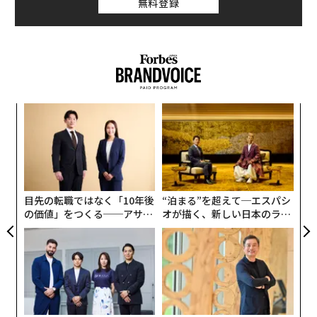
において、ミサイルの果たす役割が大きくなってきてい
無料登録
国際宇宙ステーション/ISS
軍事
ミサイル
ることも浮き彫りにしている。ロシアによる大規模攻撃
では、使用される兵器の数では引き続きドローン（無人
機）が圧倒的に多いものの、7月にはミサイルが占める
割合がこれまでで最も高くなった。
ザポリージャの集合住宅に滑空爆弾爆撃
パ
技
ロシア軍は8月2日の日中、ウクライナ南部の都市ザポリ
無
「
ージャの住宅地区に対し、強力な滑空爆弾を90分の間に
防
左右
8発投下した。集合住宅を直撃し、イワン・フェドロウ
T
州軍行政府長官によると1人が死亡、少なくとも31人が
日
目先の転職ではなく「10年後
“泊まる”を超えて─エスパシ
負傷した。
連載
の価値」をつくる──アサイ
オが描く、新しい日本のラグ
Updates：ウクライナ情勢
ンの長期伴走型支援とは
ジュアリー（中編）
倉庫へのドローン攻撃で教科書など数百万冊が
失われる
連載一覧
ウクライナ北東部の都市ハルキウでは8月1日、同市に本
社を置く出版社ラノクの倉庫がロシア軍の