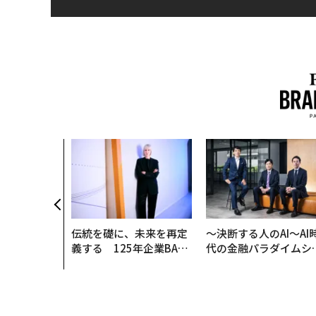
伝統を礎に、未来を再定
〜決断する人のAI〜AI
義する 125年企業BAT
代の金融パラダイムシ
が挑むスモークレスな未
ト、「超個別化」の核
来
【MUFG×ウェルスナ
×PwC】