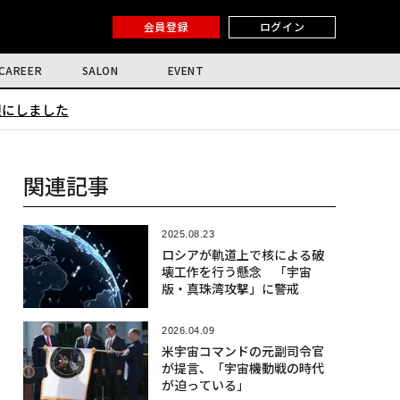
会員登録
ログイン
CAREER
SALON
EVENT
限にしました
関連記事
2025.08.23
ロシアが軌道上で核による破
壊工作を行う懸念 「宇宙
版・真珠湾攻撃」に警戒
2026.04.09
米宇宙コマンドの元副司令官
が提言、「宇宙機動戦の時代
が迫っている」