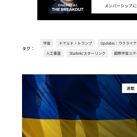
メンバーシップに
宇宙
ドナルド・トランプ
Updates：ウクライ
タグ：
人工衛星
Starlink/スターリンク
国際宇宙ステー
連載