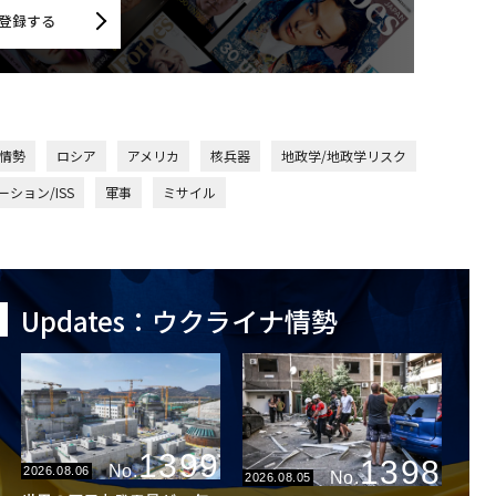
登録する
ナ情勢
ロシア
アメリカ
核兵器
地政学/地政学リスク
ション/ISS
軍事
ミサイル
Updates：ウクライナ情勢
1399
1398
No.
2026.08.06
No.
2026.08.05