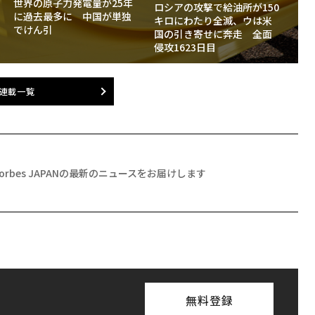
世界の原子力発電量が25年
ロシアの攻撃で給油所が150
に過去最多に 中国が単独
キロにわたり全滅、ウは米
でけん引
国の引き寄せに奔走 全面
侵攻1623日目
連載一覧
Forbes JAPANの最新のニュースをお届けします
無料登録