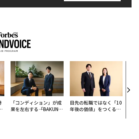
AI
なく
Spo
ow 
くり
時
「コンディション」が成
目先の転職ではなく「10
フ
果を左右する――「BAKUN
年後の価値」をつくる─
心
E」のTENTIALが支える
─アサインの長期伴走型
ビ
「挑戦者の明日」
支援とは