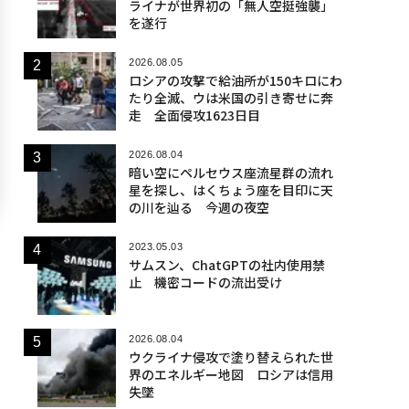
ライナが世界初の「無人空挺強襲」
を遂行
2026.08.05
ロシアの攻撃で給油所が150キロにわ
たり全滅、ウは米国の引き寄せに奔
走 全面侵攻1623日目
2026.08.04
暗い空にペルセウス座流星群の流れ
星を探し、はくちょう座を目印に天
の川を辿る 今週の夜空
2023.05.03
サムスン、ChatGPTの社内使用禁
止 機密コードの流出受け
2026.08.04
ウクライナ侵攻で塗り替えられた世
界のエネルギー地図 ロシアは信用
失墜