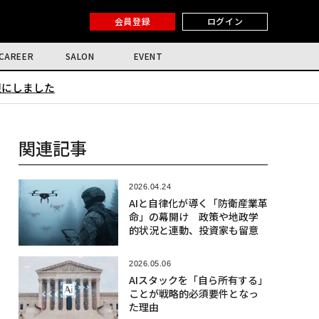
会員登録
ログイン
CAREER
SALON
EVENT
限にしました
関連記事
2026.04.24
AIと自律化が導く「防衛産業革
命」の幕開け 政策や地政学
的状況と連動、投資家も留意
2026.05.06
AIスタックを「自ら所有する」
ことが戦略的必須要件となっ
た理由