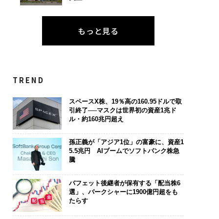
もっと見る
TREND
スペースX株、19％高の160.95ドルで取
引終了──マスクは世界初の資産1兆ド
ル・約160兆円超え
孫正義が「アジア1位」の富豪に、資産1
5.5兆円 AIブームでソフトバンク株急
騰
バフェット後継者が保有する「配当株6
選」、バークシャーに1900億円超をも
たらす