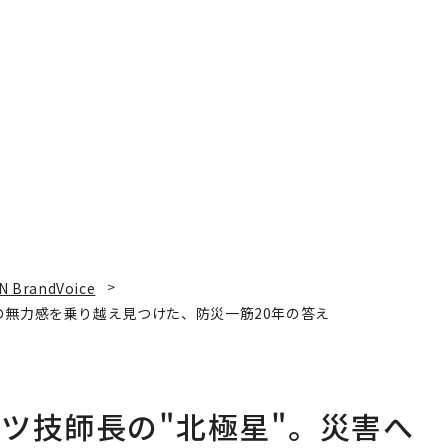
N BrandVoice
の無力感を乗り越え見つけた、防災一筋20年の答え
ツ技師長の"北極星"。災害へ