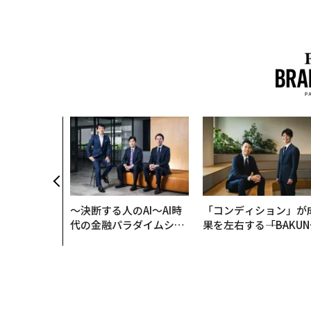
始まり、共
速する NOR
AN 特別座談会
〜決断する人のAI〜AI時
「コンディション」が
代の金融パラダイムシフ
果を左右する――「BAKUN
ト、「超個別化」の核心
E」のTENTIALが支え
【MUFG×ウェルスナビ
「挑戦者の明日」
×PwC】