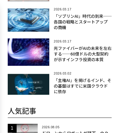
2026.03.17
「ソブリンAI」時代の到来──
各国の戦略とスタートアップ
の商機
2026.03.17
光ファイバーがAIの未来を左右
する──60億ドルの大型契約
が示すインフラ投資の本質
2026.03.02
「主権AI」を掲げるインド、そ
の基盤はすでに米国クラウド
に依存
人気記事
2026.08.05
ドローンからロボットが降下、ウク