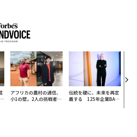
目先
年後
─ア
支援
成
アフリカの農村の通信、
伝統を礎に、未来を再定
小1の壁。2人の挑戦者が
義する 125年企業BAT
る
手にした「次なる武器」
が挑むスモークレスな未
来