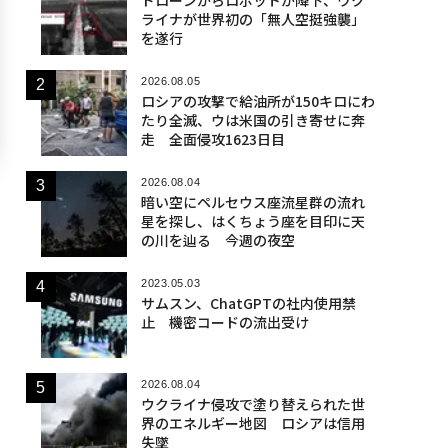
ライナが世界初の「無人空挺強襲」
を遂行
2026.08.05
ロシアの攻撃で給油所が150キロにわ
たり全滅、ウは米国の引き寄せに奔
走 全面侵攻1623日目
2026.08.04
暗い空にペルセウス座流星群の流れ
星を探し、はくちょう座を目印に天
の川を辿る 今週の夜空
2023.05.03
サムスン、ChatGPTの社内使用禁
止 機密コードの流出受け
2026.08.04
ウクライナ侵攻で塗り替えられた世
界のエネルギー地図 ロシアは信用
失墜