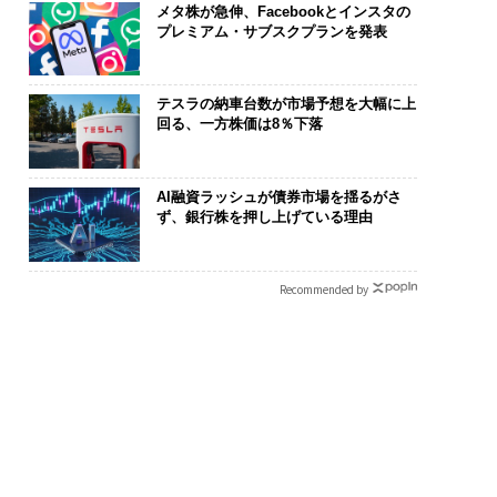
メタ株が急伸、Facebookとインスタの
プレミアム・サブスクプランを発表
テスラの納車台数が市場予想を大幅に上
回る、一方株価は8％下落
AI融資ラッシュが債券市場を揺るがさ
の転職ではなく「10
内製化こそ、コンサルテ
〈7.25(土)
ず、銀行株を押し上げている理由
の価値」をつくる─
ィングの本質だ レバレ
のキャリアに
サインの長期伴走型
ジーズが実践する、次世
あるか。トッ
とは
代ファームの全貌
ティブのキャ
Recommended by
る1日│CAREE
T 2026