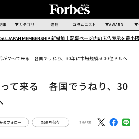
記事
カテゴリ
連載
コラムニスト
AWARD
rbes JAPAN MEMBERSHIP 新機能｜
記事ページ内の広告表示を最小
代がやって来る 各国でうねり、30年に市場規模5000億ドルへ
やって来る 各国でうねり、30
へ
著者フォロー
記事を保存