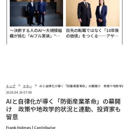
〜決断する人のAI〜大規模組
目先の転職ではなく「10年後
織が挑む「AIフル実装」“使
の価値」をつくる──アサイ
う”企業から“動く”企業へ【N
ンの長期伴走型支援とは
TTドコモビジネス×PwC】
トップ
マネー
AIと自律化が導く「防衛産業革命」の幕開け 政策や地政学的状
2026.04.24 07:00
AIと自律化が導く「防衛産業革命」の幕開
け 政策や地政学的状況と連動、投資家も
留意
Frank Holmes | Contributor