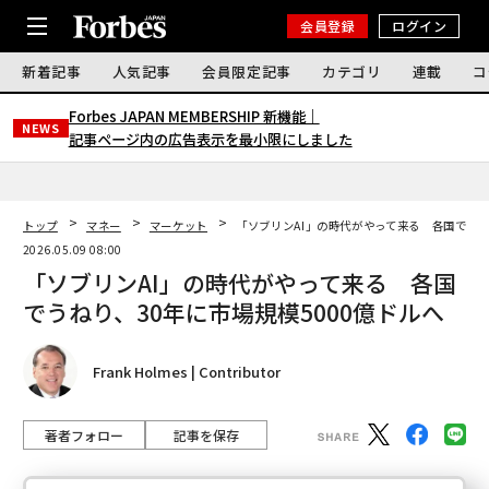
会員登録
ログイン
新着記事
人気記事
会員限定記事
カテゴリ
連載
コ
Forbes JAPAN MEMBERSHIP 新機能｜
NEWS
記事ページ内の広告表示を最小限にしました
トップ
マネー
マーケット
「ソブリンAI」の時代がやって来る 各国でうね
2026.05.09 08:00
「ソブリンAI」の時代がやって来る 各国
でうねり、30年に市場規模5000億ドルへ
Frank Holmes | Contributor
著者フォロー
記事を保存