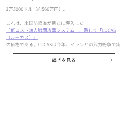
3万5000ドル（約560万円）。
これは、米国防総省が新たに導入した
「低コスト無人戦闘攻撃システム」、略して「LUCAS
（ルーカス）」
の価格である。LUCASは今年、イランとの武力紛争で実
戦デビューを果たした。そのイランの自爆ドローン（無
人機）「シャヘド」の設計をリバースエンジニアリング
続きを見る
（分解・解析）して開発されたLUCASは、自律性を備
え、長い航続距離を誇り、スウォーム（群れ）攻撃にも
対応する。それでいて、価格は中型のピックアップトラ
ック程度にすぎないのだ。
比較してみよう。
トマホーク巡航ミサイル
は1発あたり2
50万ドル（約4億円）ほどする。パトリオット迎撃ミサ
イルはと言えば、1発およそ400万ドル（約6億4000万
円）だ。