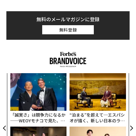
無料のメールマガジンに登録
無料登録
挑
よっ
PA
伝
る
モ
「誠実さ」は競争力になるか
“泊まる”を超えて─エスパシ
──WEOYモナコで見た、く
オが描く、新しい日本のラグ
ら寿司の経営哲学
ジュアリー（中編）