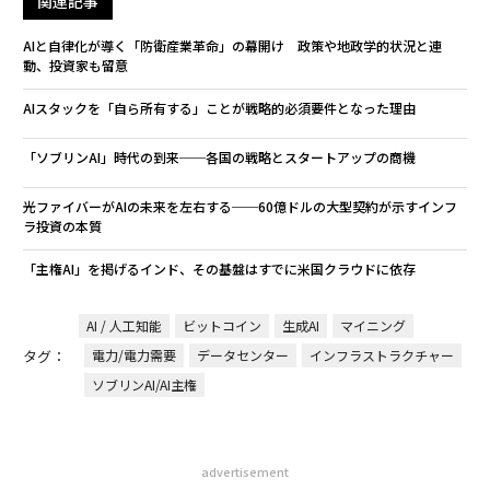
関連記事
AIと自律化が導く「防衛産業革命」の幕開け 政策や地政学的状況と連
動、投資家も留意
AIスタックを「自ら所有する」ことが戦略的必須要件となった理由
「ソブリンAI」時代の到来──各国の戦略とスタートアップの商機
光ファイバーがAIの未来を左右する──60億ドルの大型契約が示すインフ
ラ投資の本質
「主権AI」を掲げるインド、その基盤はすでに米国クラウドに依存
AI / 人工知能
ビットコイン
生成AI
マイニング
タグ：
電力/電力需要
データセンター
インフラストラクチャー
ソブリンAI/AI主権
advertisement