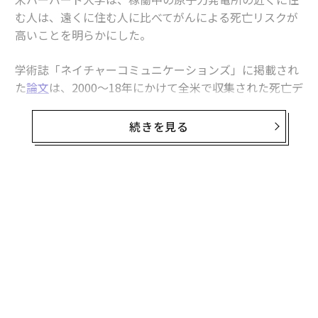
む人は、遠くに住む人に比べてがんによる死亡リスクが
高いことを明らかにした。
学術誌「ネイチャーコミュニケーションズ」に掲載され
た
論文
は、2000～18年にかけて全米で収集された死亡デ
ータを基に、原子力発電所への近接性ががんによる死亡
率にどのような影響を与えるかを調べた、21世紀初の研
続きを見る
究となった。
論文の筆頭著者であるハーバード大学のペトロス・クト
ラキス博士は、「原子力発電所の近くに住むことには、
距離とともに減少するものの、測定可能ながんのリスク
が伴う可能性があることが、今回の研究から示された」
と述べた。