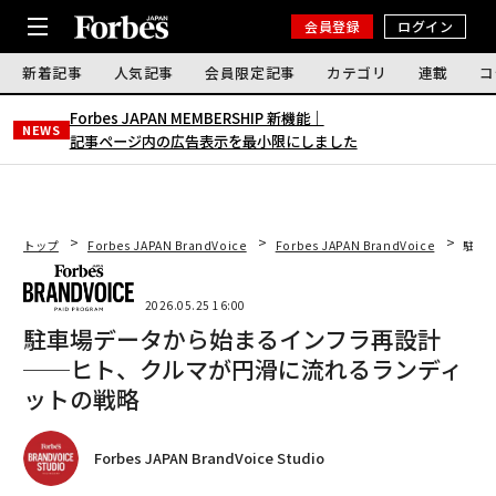
会員登録
ログイン
新着記事
人気記事
会員限定記事
カテゴリ
連載
コ
Forbes JAPAN MEMBERSHIP 新機能｜
NEWS
記事ページ内の広告表示を最小限にしました
トップ
Forbes JAPAN BrandVoice
Forbes JAPAN BrandVoice
駐車
2026.05.25 16:00
駐車場データから始まるインフラ再設計
──ヒト、クルマが円滑に流れるランディ
ットの戦略
Forbes JAPAN BrandVoice Studio