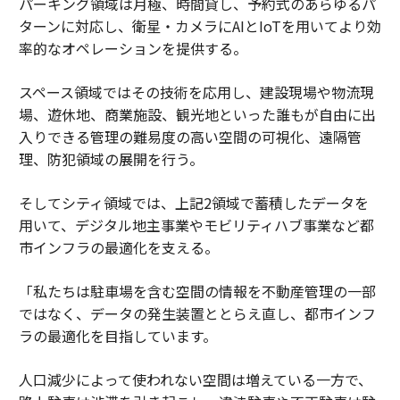
パーキング領域は月極、時間貸し、予約式のあらゆるパ
ターンに対応し、衛星・カメラにAIとIoTを用いてより効
率的なオペレーションを提供する。
スペース領域ではその技術を応用し、建設現場や物流現
場、遊休地、商業施設、観光地といった誰もが自由に出
入りできる管理の難易度の高い空間の可視化、遠隔管
理、防犯領域の展開を行う。
そしてシティ領域では、上記2領域で蓄積したデータを
用いて、デジタル地主事業やモビリティハブ事業など都
市インフラの最適化を支える。
「私たちは駐車場を含む空間の情報を不動産管理の一部
ではなく、データの発生装置ととらえ直し、都市インフ
ラの最適化を目指しています。
人口減少によって使われない空間は増えている一方で、