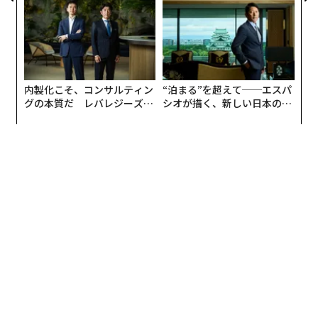
リアに触れる1日│CAREER S
UMMIT 2026
翻訳・編集＝安藤清香
内製化こそ、コンサルティン
“泊まる”を超えて──エスパ
グの本質だ レバレジーズが
シオが描く、新しい日本のラ
2026年9月号発売中
実践する、次世代ファームの
グジュアリー（前編）
全貌
最新号の購入はこちらから
メンバーシップに登録する
関連記事
「政治的に触れてはいけない」原子力発電を見直し始めた欧州、背景に何