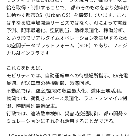
給を取得・制御することで、 都市そのものをより効率的
に動かす都市OS（Urban OS）を構築しています。これ
は単なる駐車場関連サービスではなく、AIによって需要
予測、配車最適化、空間割当、動線最適化、稼働分析、
という形でリアルタイムオペレーションを実現するため
の空間データプラットフォーム（SDP）であり、フィジ
カルAIインフラです」
これらを例えば、
モビリティでは、自動運転車への待機場所指示、EV充電
最適、配送車両の待機制御、渋滞回避。
不動産では、空室/空地の収益最大化、遊休土地活用。
物流では、荷捌きスペース最適化、ラストワンマイル制
御、時間帯別最適配車。
行政では、違法駐車検知、災害時交通制御、都市開発シ
ミュレーションにそれぞれ活用することができる。
「GoogleがWebの入口を握ったように、ランディットは