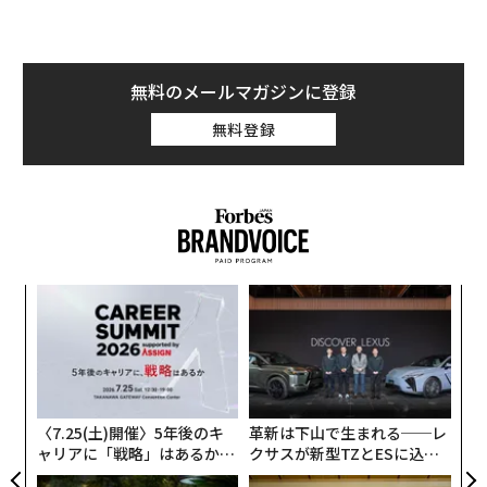
無料のメールマガジンに登録
無料登録
伝
る
モ
「
左右
T
日
〈7.25(土)開催〉5年後のキ
革新は下山で生まれる──レ
ャリアに「戦略」はあるか。
クサスが新型TZとESに込め
トップエグゼクティブのキャ
た「DISCOVER」の哲学