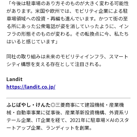
「今後は駐車場のあり方そのものが大きく変わる可能性
があります。米国や欧州では、モビリティ企業による駐
車場領域への投資・再編も進んでいます。かつて街の至
る所にあった公衆電話が姿を消していったように、イン
フラの形態そのものが変わる。その転換点に今、私たち
はいると感じています」
同社の取り組みは未来のモビリティインフラ、スマート
シティ構想を支える存在として注目される。
Landit
https://landit.co.jp/
ふじばやし・けんた
◎三菱商事にて建設機械・産業機
械・自動車事業に従事後、産業革新投資機構、外資系リ
テール企業、IT企業を経て、2021年に駐車場×AIのスタ
ートアップ企業、ランディットを創業。