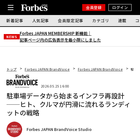
会員登録
ログイン
新着記事
人気記事
会員限定記事
カテゴリ
連載
コ
Forbes JAPAN MEMBERSHIP 新機能｜
NEWS
記事ページ内の広告表示を最小限にしました
トップ
Forbes JAPAN BrandVoice
Forbes JAPAN BrandVoice
駐車
2026.05.25 16:00
駐車場データから始まるインフラ再設計
──ヒト、クルマが円滑に流れるランディ
ットの戦略
Forbes JAPAN BrandVoice Studio