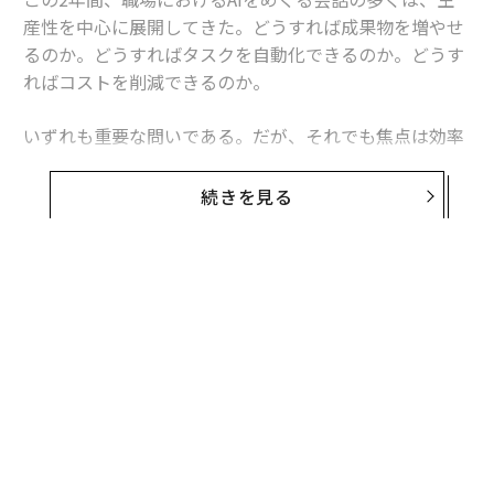
産性を中心に展開してきた。どうすれば成果物を増やせ
るのか。どうすればタスクを自動化できるのか。どうす
ればコストを削減できるのか。
いずれも重要な問いである。だが、それでも焦点は効率
性に置かれている。一方、組織における真のパフォーマ
ンスのブレークスルーは、スピードだけから生まれるわ
続きを見る
けではない。チームが難しい問題をどれほど深く考え抜
き、共に意思決定できるかから生まれる。
それこそが、私たちが長年注力してきた仕事である。よ
り率直で、より包摂的で、最終的により効果的なかたち
でチームが協働できるよう支援することだ。AIが登場す
るはるか以前から、私たちは現代のチームがどのように
違った働き方をしているのかを研究してきた。ハイブリ
ッドなコラボレーションに関する初期研究から、より多
くの声が成果に反映される共有デジタル文書の台頭ま
で。AIは、その進化における次の大きな跳躍である。