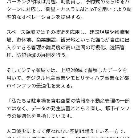
パーキング領域は月極、時間貸し、予約式のあらゆるパ
ターンに対応し、衛星・カメラにAIとIoTを用いてより効
率的なオペレーションを提供する。
スペース領域ではその技術を応用し、建設現場や物流現
場、遊休地、商業施設、観光地といった誰もが自由に出
入りできる管理の難易度の高い空間の可視化、遠隔管
理、防犯領域の展開を行う。
そしてシティ領域では、上記2領域で蓄積したデータを
用いて、デジタル地主事業やモビリティハブ事業など都
市インフラの最適化を支える。
「私たちは駐車場を含む空間の情報を不動産管理の一部
ではなく、データの発生装置ととらえ直し、都市インフ
ラの最適化を目指しています。
人口減少によって使われない空間は増えている一方で、