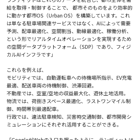
給を取得・制御することで、 都市そのものをより効率的
に動かす都市OS（Urban OS）を構築しています。これ
は単なる駐車場関連サービスではなく、AIによって需要
予測、配車最適化、空間割当、動線最適化、稼働分析、
という形でリアルタイムオペレーションを実現するため
の空間データプラットフォーム（SDP）であり、フィジ
カルAIインフラです」
これらを例えば、
モビリティでは、自動運転車への待機場所指示、EV充電
最適、配送車両の待機制御、渋滞回避。
不動産では、空室/空地の収益最大化、遊休土地活用。
物流では、荷捌きスペース最適化、ラストワンマイル制
御、時間帯別最適配車。
行政では、違法駐車検知、災害時交通制御、都市開発シ
ミュレーションにそれぞれ活用することができる。
「GoogleがWebの入口を握ったように、ランディットは