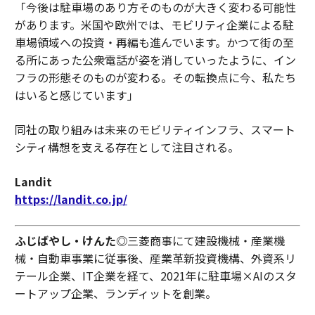
「今後は駐車場のあり方そのものが大きく変わる可能性
があります。米国や欧州では、モビリティ企業による駐
車場領域への投資・再編も進んでいます。かつて街の至
る所にあった公衆電話が姿を消していったように、イン
フラの形態そのものが変わる。その転換点に今、私たち
はいると感じています」
同社の取り組みは未来のモビリティインフラ、スマート
シティ構想を支える存在として注目される。
Landit
https://landit.co.jp/
ふじばやし・けんた
◎三菱商事にて建設機械・産業機
械・自動車事業に従事後、産業革新投資機構、外資系リ
テール企業、IT企業を経て、2021年に駐車場×AIのスタ
ートアップ企業、ランディットを創業。