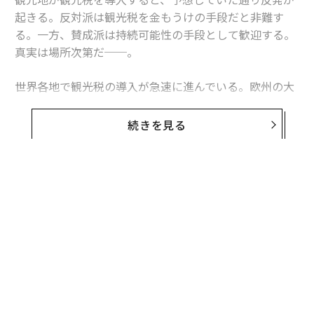
起きる。反対派は観光税を金もうけの手段だと非難す
る。一方、賛成派は持続可能性の手段として歓迎する。
真実は場所次第だ──。
世界各地で観光税の導入が急速に進んでいる。欧州の大
都市から離島や高山地域に至るまで、夜間課税や入場
料、クルーズ客利用料、繁忙期の特別料金といった制度
続きを見る
を導入する観光地が増えている。
観光税には通常、オーバーツーリズム（過剰観光）を抑
制し、環境を保護することといった目的が掲げられる。
これに対し、こうした料金の導入によって観光客の数が
減ることはなく、観光税は主に手軽な収入源として機能
しているに過ぎないとの反対の声が上がる。一方、賛成
派は、観光には実際の費用がかかっており、訪問者もそ
の費用を負担すべきだと反論する。