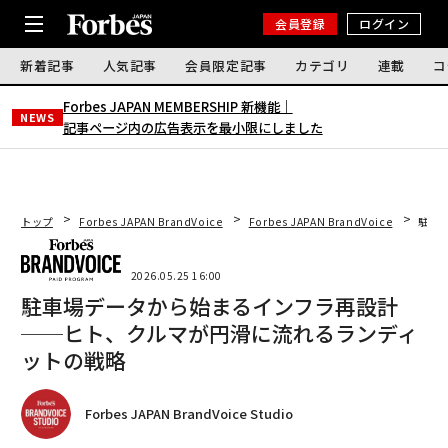
会員登録
ログイン
新着記事
人気記事
会員限定記事
カテゴリ
連載
コ
Forbes JAPAN MEMBERSHIP 新機能｜
NEWS
記事ページ内の広告表示を最小限にしました
トップ
Forbes JAPAN BrandVoice
Forbes JAPAN BrandVoice
駐車
2026.05.25 16:00
駐車場データから始まるインフラ再設計
──ヒト、クルマが円滑に流れるランディ
ットの戦略
Forbes JAPAN BrandVoice Studio