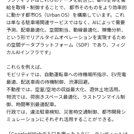
給を取得・制御することで、 都市そのものをより効率的
に動かす都市OS（Urban OS）を構築しています。これ
は単なる駐車場関連サービスではなく、AIによって需要
予測、配車最適化、空間割当、動線最適化、稼働分析、
という形でリアルタイムオペレーションを実現するため
の空間データプラットフォーム（SDP）であり、フィジ
カルAIインフラです」
これらを例えば、
モビリティでは、自動運転車への待機場所指示、EV充電
最適、配送車両の待機制御、渋滞回避。
不動産では、空室/空地の収益最大化、遊休土地活用。
物流では、荷捌きスペース最適化、ラストワンマイル制
御、時間帯別最適配車。
行政では、違法駐車検知、災害時交通制御、都市開発シ
ミュレーションにそれぞれ活用することができる。
「GoogleがWebの入口を握ったように、ランディットは