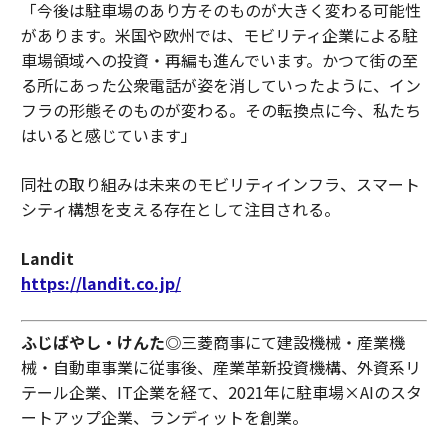
「今後は駐車場のあり方そのものが大きく変わる可能性
があります。米国や欧州では、モビリティ企業による駐
車場領域への投資・再編も進んでいます。かつて街の至
る所にあった公衆電話が姿を消していったように、イン
フラの形態そのものが変わる。その転換点に今、私たち
はいると感じています」
同社の取り組みは未来のモビリティインフラ、スマート
シティ構想を支える存在として注目される。
Landit
https://landit.co.jp/
ふじばやし・けんた
◎三菱商事にて建設機械・産業機
械・自動車事業に従事後、産業革新投資機構、外資系リ
テール企業、IT企業を経て、2021年に駐車場×AIのスタ
ートアップ企業、ランディットを創業。