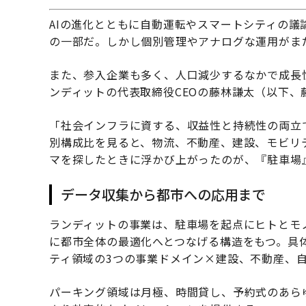
AIの進化とともに自動運転やスマートシティの
の一部だ。しかし個別管理やアナログな運用がま
また、参入企業も多く、人口減少するなかで成長
ンディットの代表取締役CEOの藤林謙太（以下
「社会インフラに資する、収益性と持続性の両立
別構成比を見ると、物流、不動産、建設、モビリ
マを探したときに浮かび上がったのが、『駐車場
データ収集から都市への応用まで
ランディットの事業は、駐車場を起点にヒトとモ
に都市全体の最適化へとつなげる構造をもつ。具
ティ領域の3つの事業ドメイン×建設、不動産、自
パーキング領域は月極、時間貸し、予約式のあらゆ