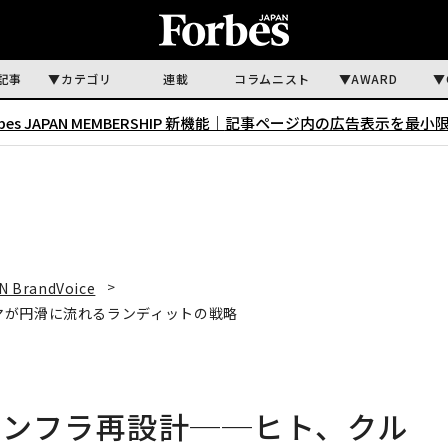
記事
カテゴリ
連載
コラムニスト
AWARD
rbes JAPAN MEMBERSHIP 新機能｜
記事ページ内の広告表示を最小
N BrandVoice
マが円滑に流れるランディットの戦略
インフラ再設計──ヒト、クル