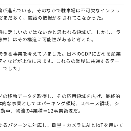
議論が進んでいる。そのなかで駐車場は不可欠なインフラ
だまだ多く、需給の把握がなされてこなかった。
性に乏しいのではないかと思われる領域だ。しかし、ラ
、藤林）はその構造に可能性があると考えた。
できる事業を考えていました。日本のGDPに占める産業
ティなどが上位に来ます。これらの業界に共通するテー
』でした」
ノの移動データを取得し、その応用領域を広げ、最終的
体的な事業としてはパーキング領域、スペース領域、シ
動車、物流の4業種＝12事業領域だ。
るパターンに対応し、衛星・カメラにAIとIoTを用いて