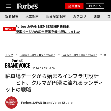
会員登録
ログイン
新着記事
人気記事
会員限定記事
カテゴリ
連載
コ
Forbes JAPAN MEMBERSHIP 新機能｜
NEWS
記事ページ内の広告表示を最小限にしました
トップ
Forbes JAPAN BrandVoice
Forbes JAPAN BrandVoice
駐車
2026.05.25 16:00
駐車場データから始まるインフラ再設計
──ヒト、クルマが円滑に流れるランディ
ットの戦略
Forbes JAPAN BrandVoice Studio