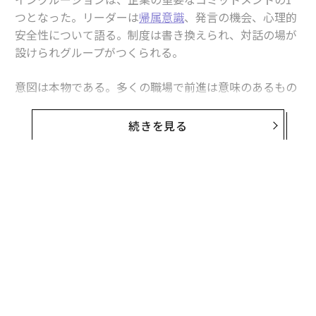
つとなった。リーダーは
帰属意識
、発言の機会、心理的
安全性について語る。制度は書き換えられ、対話の場が
設けられグループがつくられる。
意図は本物である。多くの職場で前進は意味のあるもの
になっている。だが、ほとんど語られない緊張関係があ
る。職場がインクルージョンを強く打ち出すほど、異議
続きを見る
を唱えることが難しくなる場合があるのだ。
「足並み」を演じる圧力
インクルーシブな文化は規範をつくる。人々は経験を肯
定し、害を認め、気づきを示すことを促される。こうし
た規範は建設的である。見てもらえ、聞いてもらえると
感じる人を増やすからだ。