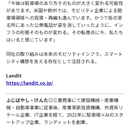
「今後は駐車場のあり方そのものが大きく変わる可能性
があります。米国や欧州では、モビリティ企業による駐
車場領域への投資・再編も進んでいます。かつて街の至
る所にあった公衆電話が姿を消していったように、イン
フラの形態そのものが変わる。その転換点に今、私たち
はいると感じています」
同社の取り組みは未来のモビリティインフラ、スマート
シティ構想を支える存在として注目される。
Landit
https://landit.co.jp/
ふじばやし・けんた
◎三菱商事にて建設機械・産業機
械・自動車事業に従事後、産業革新投資機構、外資系リ
テール企業、IT企業を経て、2021年に駐車場×AIのスタ
ートアップ企業、ランディットを創業。