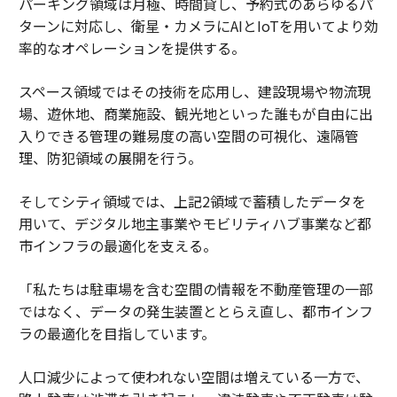
パーキング領域は月極、時間貸し、予約式のあらゆるパ
ターンに対応し、衛星・カメラにAIとIoTを用いてより効
率的なオペレーションを提供する。
スペース領域ではその技術を応用し、建設現場や物流現
場、遊休地、商業施設、観光地といった誰もが自由に出
入りできる管理の難易度の高い空間の可視化、遠隔管
理、防犯領域の展開を行う。
そしてシティ領域では、上記2領域で蓄積したデータを
用いて、デジタル地主事業やモビリティハブ事業など都
市インフラの最適化を支える。
「私たちは駐車場を含む空間の情報を不動産管理の一部
ではなく、データの発生装置ととらえ直し、都市インフ
ラの最適化を目指しています。
人口減少によって使われない空間は増えている一方で、