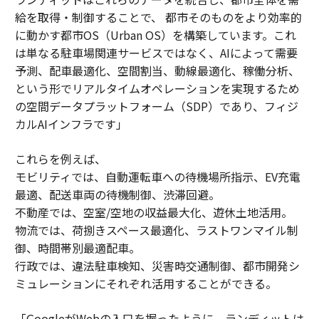
給を取得・制御することで、 都市そのものをより効率的
に動かす都市OS（Urban OS）を構築しています。これ
は単なる駐車場関連サービスではなく、AIによって需要
予測、配車最適化、空間割当、動線最適化、稼働分析、
という形でリアルタイムオペレーションを実現するため
の空間データプラットフォーム（SDP）であり、フィジ
カルAIインフラです」
これらを例えば、
モビリティでは、自動運転車への待機場所指示、EV充電
最適、配送車両の待機制御、渋滞回避。
不動産では、空室/空地の収益最大化、遊休土地活用。
物流では、荷捌きスペース最適化、ラストワンマイル制
御、時間帯別最適配車。
行政では、違法駐車検知、災害時交通制御、都市開発シ
ミュレーションにそれぞれ活用することができる。
「GoogleがWebの入口を握ったように、ランディットは