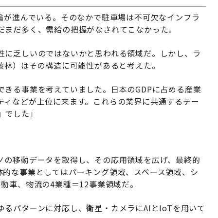
議論が進んでいる。そのなかで駐車場は不可欠なインフラ
だまだ多く、需給の把握がなされてこなかった。
性に乏しいのではないかと思われる領域だ。しかし、ラ
、藤林）はその構造に可能性があると考えた。
できる事業を考えていました。日本のGDPに占める産業
ティなどが上位に来ます。これらの業界に共通するテー
』でした」
ノの移動データを取得し、その応用領域を広げ、最終的
体的な事業としてはパーキング領域、スペース領域、シ
動車、物流の4業種＝12事業領域だ。
るパターンに対応し、衛星・カメラにAIとIoTを用いて