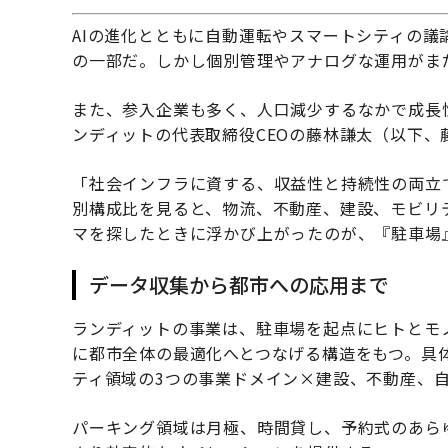
AIの進化とともに自動運転やスマートシティの
の一部だ。しかし個別管理やアナログな運用がま
また、参入企業も多く、人口減少するなかで成長
ンディットの代表取締役CEOの藤林謙太（以下
「社会インフラに資する、収益性と持続性の両立
別構成比を見ると、物流、不動産、建設、モビリ
マを探したときに浮かび上がったのが、『駐車場
データ収集から都市への応用まで
ランディットの事業は、駐車場を起点にヒトとモ
に都市全体の最適化へとつなげる構造をもつ。具
ティ領域の3つの事業ドメイン×建設、不動産、自
パーキング領域は月極、時間貸し、予約式のあらゆ