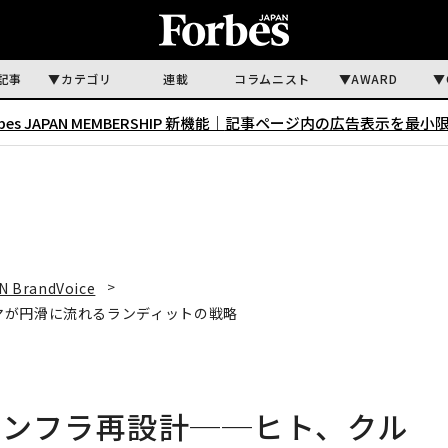
記事
カテゴリ
連載
コラムニスト
AWARD
rbes JAPAN MEMBERSHIP 新機能｜
記事ページ内の広告表示を最小
N BrandVoice
マが円滑に流れるランディットの戦略
インフラ再設計──ヒト、クル