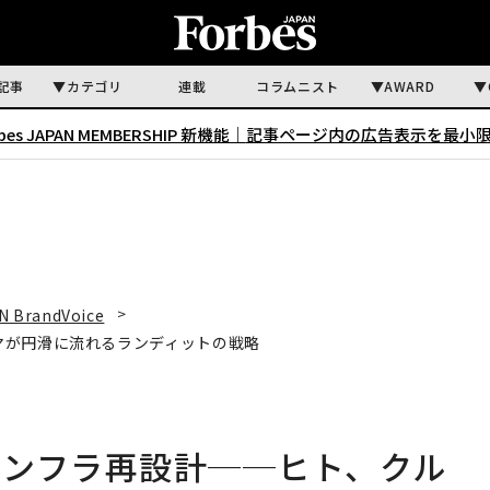
記事
カテゴリ
連載
コラムニスト
AWARD
rbes JAPAN MEMBERSHIP 新機能｜
記事ページ内の広告表示を最小
N BrandVoice
マが円滑に流れるランディットの戦略
インフラ再設計──ヒト、クル