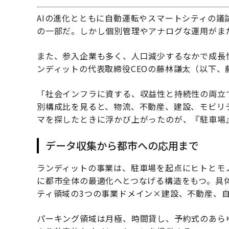
AIの進化とともに自動運転やスマートシティの
の一部だ。しかし個別管理やアナログな運用がま
また、参入企業も多く、人口減少するなかで成長
ンディットの代表取締役CEOの藤林謙太（以下
「社会インフラに資する、収益性と持続性の両立
別構成比を見ると、物流、不動産、建設、モビリ
マを探したときに浮かび上がったのが、『駐車場
データ収集から都市への応用まで
ランディットの事業は、駐車場を起点にヒトとモ
に都市全体の最適化へとつなげる構造をもつ。具
ティ領域の3つの事業ドメイン×建設、不動産、自
パーキング領域は月極、時間貸し、予約式のあらゆ