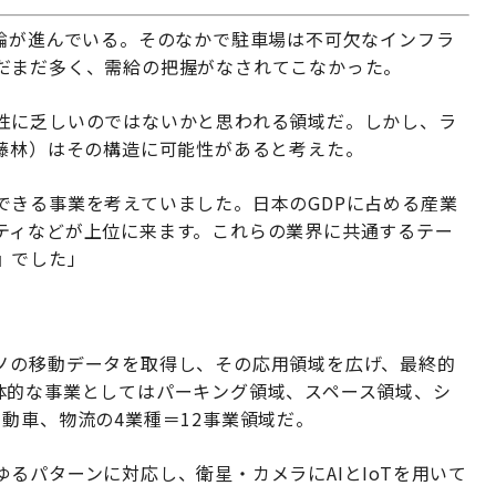
議論が進んでいる。そのなかで駐車場は不可欠なインフラ
だまだ多く、需給の把握がなされてこなかった。
性に乏しいのではないかと思われる領域だ。しかし、ラ
、藤林）はその構造に可能性があると考えた。
できる事業を考えていました。日本のGDPに占める産業
ティなどが上位に来ます。これらの業界に共通するテー
』でした」
ノの移動データを取得し、その応用領域を広げ、最終的
体的な事業としてはパーキング領域、スペース領域、シ
動車、物流の4業種＝12事業領域だ。
るパターンに対応し、衛星・カメラにAIとIoTを用いて