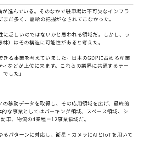
議論が進んでいる。そのなかで駐車場は不可欠なインフラ
だまだ多く、需給の把握がなされてこなかった。
性に乏しいのではないかと思われる領域だ。しかし、ラ
、藤林）はその構造に可能性があると考えた。
できる事業を考えていました。日本のGDPに占める産業
ティなどが上位に来ます。これらの業界に共通するテー
』でした」
ノの移動データを取得し、その応用領域を広げ、最終的
体的な事業としてはパーキング領域、スペース領域、シ
動車、物流の4業種＝12事業領域だ。
るパターンに対応し、衛星・カメラにAIとIoTを用いて