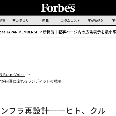
記事
カテゴリ
連載
コラムニスト
AWARD
rbes JAPAN MEMBERSHIP 新機能｜
記事ページ内の広告表示を最小
N BrandVoice
マが円滑に流れるランディットの戦略
インフラ再設計──ヒト、クル