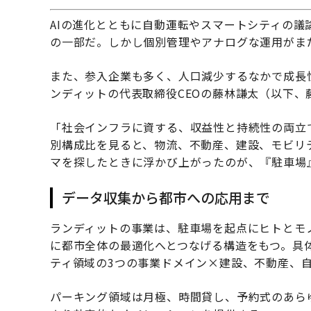
AIの進化とともに自動運転やスマートシティの
の一部だ。しかし個別管理やアナログな運用がま
また、参入企業も多く、人口減少するなかで成長
ンディットの代表取締役CEOの藤林謙太（以下
「社会インフラに資する、収益性と持続性の両立
別構成比を見ると、物流、不動産、建設、モビリ
マを探したときに浮かび上がったのが、『駐車場
データ収集から都市への応用まで
ランディットの事業は、駐車場を起点にヒトとモ
に都市全体の最適化へとつなげる構造をもつ。具
ティ領域の3つの事業ドメイン×建設、不動産、自
パーキング領域は月極、時間貸し、予約式のあらゆ