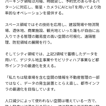
パーキング領域は月極、時間貸し、予約式のあらゆるパ
ターンに対応し、衛星・カメラにAIとIoTを用いてより効
率的なオペレーションを提供する。
スペース領域ではその技術を応用し、建設現場や物流現
場、遊休地、商業施設、観光地といった誰もが自由に出
入りできる管理の難易度の高い空間の可視化、遠隔管
理、防犯領域の展開を行う。
そしてシティ領域では、上記2領域で蓄積したデータを
用いて、デジタル地主事業やモビリティハブ事業など都
市インフラの最適化を支える。
「私たちは駐車場を含む空間の情報を不動産管理の一部
ではなく、データの発生装置ととらえ直し、都市インフ
ラの最適化を目指しています。
人口減少によって使われない空間は増えている一方で、