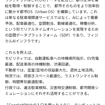
給を取得・制御することで、 都市そのものをより効率的
に動かす都市OS（Urban OS）を構築しています。これ
は単なる駐車場関連サービスではなく、AIによって需要
予測、配車最適化、空間割当、動線最適化、稼働分析、
という形でリアルタイムオペレーションを実現するため
の空間データプラットフォーム（SDP）であり、フィジ
カルAIインフラです」
これらを例えば、
モビリティでは、自動運転車への待機場所指示、EV充電
最適、配送車両の待機制御、渋滞回避。
不動産では、空室/空地の収益最大化、遊休土地活用。
物流では、荷捌きスペース最適化、ラストワンマイル制
御、時間帯別最適配車。
行政では、違法駐車検知、災害時交通制御、都市開発シ
ミュレーションにそれぞれ活用することができる。
「GoogleがWebの入口を握ったように、ランディットは