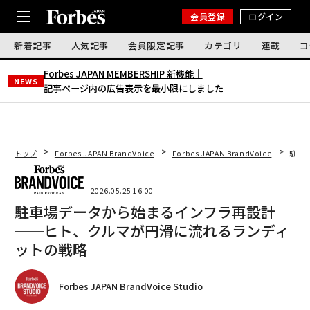
会員登録
ログイン
新着記事
人気記事
会員限定記事
カテゴリ
連載
コ
Forbes JAPAN MEMBERSHIP 新機能｜
NEWS
記事ページ内の広告表示を最小限にしました
トップ
Forbes JAPAN BrandVoice
Forbes JAPAN BrandVoice
駐車
2026.05.25 16:00
駐車場データから始まるインフラ再設計
──ヒト、クルマが円滑に流れるランディ
ットの戦略
Forbes JAPAN BrandVoice Studio