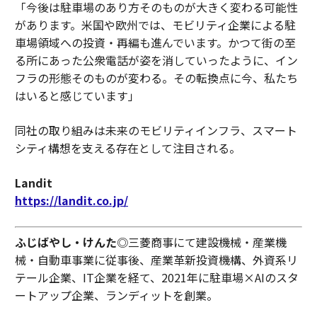
「今後は駐車場のあり方そのものが大きく変わる可能性
があります。米国や欧州では、モビリティ企業による駐
車場領域への投資・再編も進んでいます。かつて街の至
る所にあった公衆電話が姿を消していったように、イン
フラの形態そのものが変わる。その転換点に今、私たち
はいると感じています」
同社の取り組みは未来のモビリティインフラ、スマート
シティ構想を支える存在として注目される。
Landit
https://landit.co.jp/
ふじばやし・けんた
◎三菱商事にて建設機械・産業機
械・自動車事業に従事後、産業革新投資機構、外資系リ
テール企業、IT企業を経て、2021年に駐車場×AIのスタ
ートアップ企業、ランディットを創業。