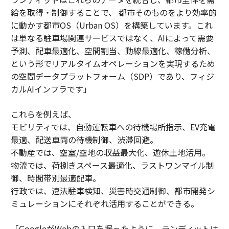
給を取得・制御することで、 都市そのものをより効率的
に動かす都市OS（Urban OS）を構築しています。これ
は単なる駐車場関連サービスではなく、AIによって需要
予測、配車最適化、空間割当、動線最適化、稼働分析、
という形でリアルタイムオペレーションを実現するため
の空間データプラットフォーム（SDP）であり、フィジ
カルAIインフラです」
これらを例えば、
モビリティでは、自動運転車への待機場所指示、EV充電
最適、配送車両の待機制御、渋滞回避。
不動産では、空室/空地の収益最大化、遊休土地活用。
物流では、荷捌きスペース最適化、ラストワンマイル制
御、時間帯別最適配車。
行政では、違法駐車検知、災害時交通制御、都市開発シ
ミュレーションにそれぞれ活用することができる。
「GoogleがWebの入口を握ったように、ランディットは