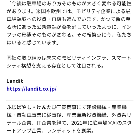
「今後は駐車場のあり方そのものが大きく変わる可能性
があります。米国や欧州では、モビリティ企業による駐
車場領域への投資・再編も進んでいます。かつて街の至
る所にあった公衆電話が姿を消していったように、イン
フラの形態そのものが変わる。その転換点に今、私たち
はいると感じています」
同社の取り組みは未来のモビリティインフラ、スマート
シティ構想を支える存在として注目される。
Landit
https://landit.co.jp/
ふじばやし・けんた
◎三菱商事にて建設機械・産業機
械・自動車事業に従事後、産業革新投資機構、外資系リ
テール企業、IT企業を経て、2021年に駐車場×AIのスタ
ートアップ企業、ランディットを創業。