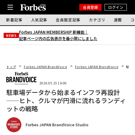
会員登録
ログイン
新着記事
人気記事
会員限定記事
カテゴリ
連載
コ
Forbes JAPAN MEMBERSHIP 新機能｜
NEWS
記事ページ内の広告表示を最小限にしました
トップ
Forbes JAPAN BrandVoice
Forbes JAPAN BrandVoice
駐車
2026.05.25 16:00
駐車場データから始まるインフラ再設計
──ヒト、クルマが円滑に流れるランディ
ットの戦略
Forbes JAPAN BrandVoice Studio