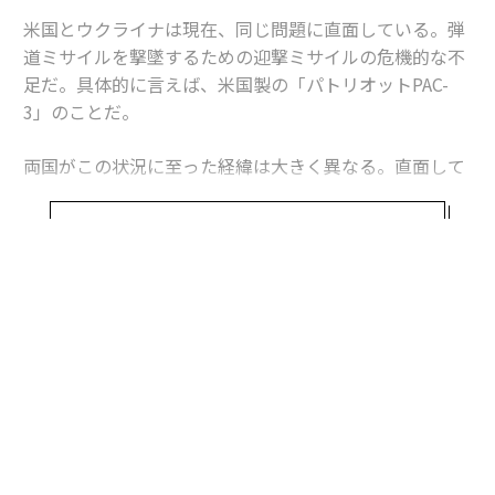
米国とウクライナは現在、同じ問題に直面している。弾
道ミサイルを撃墜するための迎撃ミサイルの危機的な不
足だ。具体的に言えば、米国製の「パトリオットPAC-
3」のことだ。
両国がこの状況に至った経緯は大きく異なる。直面して
いる課題は本質的に同じだが、模索する解決策もまた大
きく異なるものになるかもしれない。これは非対称戦、
続きを見る
つまり敵に貴重な資源をより多く消耗させる方法をめぐ
る問題であり、この分野では、相手よりも多くの資金を
投入できることを頼みにしてきた米国防総省よりも、限
られた資源で戦ってきたウクライナに分がある。
ウクライナへの長期にわたる「ミサイル攻囲」
ウクライナは4年以上にわたりロシアの空襲にさらされ
ており、それはエスカレートし続けている。攻撃は当初
は、航空機から発射される空対地ミサイル、巡航ミサイ