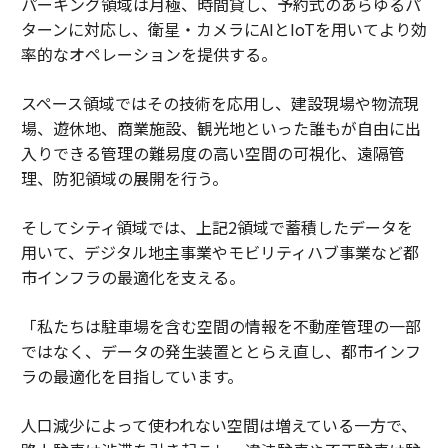
パーキング領域は月極、時間貸し、予約式のあらゆるパ
ターンに対応し、衛星・カメラにAIとIoTを用いてより効
率的なオペレーションを提供する。
スペース領域ではその技術を応用し、建設現場や物流現
場、遊休地、商業施設、観光地といった誰もが自由に出
入りできる管理の難易度の高い空間の可視化、遠隔管
理、防犯領域の展開を行う。
そしてシティ領域では、上記2領域で蓄積したデータを
用いて、デジタル地主事業やモビリティハブ事業など都
市インフラの最適化を支える。
「私たちは駐車場を含む空間の情報を不動産管理の一部
ではなく、データの発生装置ととらえ直し、都市インフ
ラの最適化を目指しています。
人口減少によって使われない空間は増えている一方で、