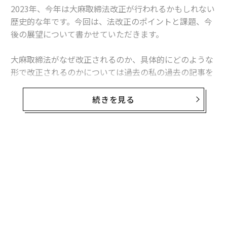
2023年、今年は大麻取締法改正が行われるかもしれない
歴史的な年です。今回は、法改正のポイントと課題、今
後の展望について書かせていただきます。
大麻取締法がなぜ改正されるのか、具体的にどのような
形で改正されるのかについては過去の私の過去の記事を
参照していただきたいですが、簡単に述べますと、
（1）医療を目的とした大麻成分医薬品の承認と、（2）
続きを見る
伝統的な大麻栽培の拡大、（3）大麻使用罪の創設
を目
的として改正が行われる見込みです。
大麻取締法改正は現実的なのか
1月12日、日刊薬業は「『大麻由来医薬品』対応法案、
提出見送りの公算」と題し、今国会での法案見送りの公
算を記事にしていました。
他方、1月25日付の読売新聞は「大麻から薬 活用可に」
という見出しで記事を出しました。「大麻取締法改正案