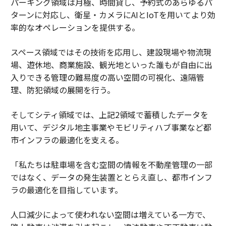
パーキング領域は月極、時間貸し、予約式のあらゆるパ
ターンに対応し、衛星・カメラにAIとIoTを用いてより効
率的なオペレーションを提供する。
スペース領域ではその技術を応用し、建設現場や物流現
場、遊休地、商業施設、観光地といった誰もが自由に出
入りできる管理の難易度の高い空間の可視化、遠隔管
理、防犯領域の展開を行う。
そしてシティ領域では、上記2領域で蓄積したデータを
用いて、デジタル地主事業やモビリティハブ事業など都
市インフラの最適化を支える。
「私たちは駐車場を含む空間の情報を不動産管理の一部
ではなく、データの発生装置ととらえ直し、都市インフ
ラの最適化を目指しています。
人口減少によって使われない空間は増えている一方で、