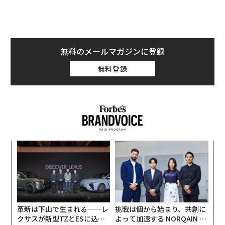
の今国会提出を目指しており、その改正案の概要が明ら
かになった」と記述されています。ちなみに、概要書な
どは現時点でオープンにはされていません。この２つの
ニュースを見ると情報が錯綜しているように見えます。
無料のメールマガジンに登録
無料登録
一部の識者からは「見送りの公算が高い」と言う方もい
ます。実際に今通常国会では事前に議論される法案一覧
には大麻取締法改正案は載っていませんでした。
国会対策委員会の決定によって閉会ギリギリになって法
案が提出されるケースもこれまでもありましたが、よっ
目
ぽど国民の注目度が高いなどがない限り望み薄だと思い
の
ます。
ン
〈7
ャ
仮に今通常国会にて提出ができなかったとしても、今秋
ト
に臨時国会が開催されれば、そこで提出の可能性はあり
リア
革新は下山で生まれる──レ
挑戦は個から始まり、共創に
UM
ます。いずれにしても、今年中の提出が期待されます。
クサスが新型TZとESに込め
よって加速する NORQAIN JA