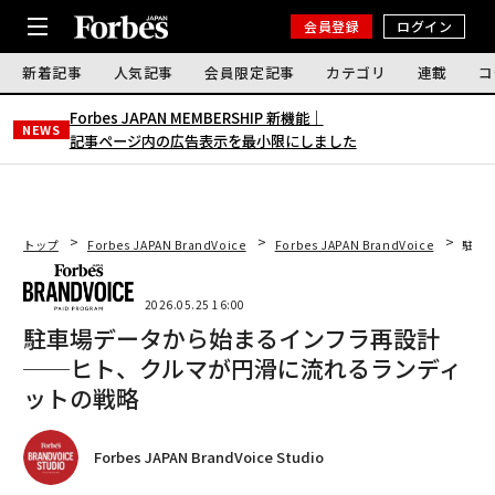
会員登録
ログイン
新着記事
人気記事
会員限定記事
カテゴリ
連載
コ
Forbes JAPAN MEMBERSHIP 新機能｜
NEWS
記事ページ内の広告表示を最小限にしました
トップ
Forbes JAPAN BrandVoice
Forbes JAPAN BrandVoice
駐車
2026.05.25 16:00
駐車場データから始まるインフラ再設計
──ヒト、クルマが円滑に流れるランディ
ットの戦略
Forbes JAPAN BrandVoice Studio