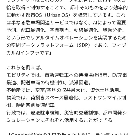
給を取得・制御することで、 都市そのものをより効率的
に動かす都市OS（Urban OS）を構築しています。これ
は単なる駐車場関連サービスではなく、AIによって需要
予測、配車最適化、空間割当、動線最適化、稼働分析、
という形でリアルタイムオペレーションを実現するため
の空間データプラットフォーム（SDP）であり、フィジ
カルAIインフラです」
これらを例えば、
モビリティでは、自動運転車への待機場所指示、EV充電
最適、配送車両の待機制御、渋滞回避。
不動産では、空室/空地の収益最大化、遊休土地活用。
物流では、荷捌きスペース最適化、ラストワンマイル制
御、時間帯別最適配車。
行政では、違法駐車検知、災害時交通制御、都市開発シ
ミュレーションにそれぞれ活用することができる。
「GoogleがWebの入口を握ったように、ランディットは