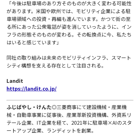
「今後は駐車場のあり方そのものが大きく変わる可能性
があります。米国や欧州では、モビリティ企業による駐
車場領域への投資・再編も進んでいます。かつて街の至
る所にあった公衆電話が姿を消していったように、イン
フラの形態そのものが変わる。その転換点に今、私たち
はいると感じています」
同社の取り組みは未来のモビリティインフラ、スマート
シティ構想を支える存在として注目される。
Landit
https://landit.co.jp/
ふじばやし・けんた
◎三菱商事にて建設機械・産業機
械・自動車事業に従事後、産業革新投資機構、外資系リ
テール企業、IT企業を経て、2021年に駐車場×AIのスタ
ートアップ企業、ランディットを創業。