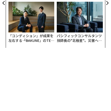
た「DISCOVER」の哲学
PAN 特別座談会
一方で、法改正案に具体的な内容をどれほど組み込むべ
きなのかについては、まだ改正案を見たわけではないの
でわかりませんが、法改正と共に補完すべき箇所（例え
ばCBDの製品に関する規定など）については省令やガイ
ドラインで補完していくものとみられています。
「コンディション」が成果を
パシフィックコンサルタンツ
左右する――「BAKUNE」のTEN
技師長の"北極星"。災害への
主な改正内容は上記に書いた通りで、医療用大麻製剤を
TIALが支える「挑戦者の明
無力感を乗り越え見つけた、
法的に認めること、これまでの部位規制を撤廃し、成分
日」
防災一筋20年の答え
による規制を行うこと、伝統的な大麻栽培の規制緩和を
盛り込んでいると思われます。国会の情勢、内閣の方
針、大臣のプッシュなど色々な政治力学によって今国会
成立はどうなるかまだまだわからない状態にあります。
FDAが重い腰をあげた！？ アメ
次ページ ＞
リカがCBDに関する包括的なルー
ル作りへ