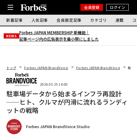
会員登録
ログイン
新着記事
人気記事
会員限定記事
カテゴリ
連載
コ
Forbes JAPAN MEMBERSHIP 新機能｜
NEWS
記事ページ内の広告表示を最小限にしました
トップ
Forbes JAPAN BrandVoice
Forbes JAPAN BrandVoice
駐車
2026.05.25 16:00
駐車場データから始まるインフラ再設計
──ヒト、クルマが円滑に流れるランディ
ットの戦略
Forbes JAPAN BrandVoice Studio