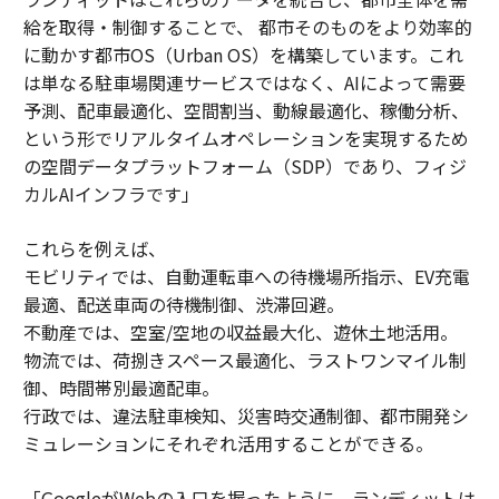
給を取得・制御することで、 都市そのものをより効率的
に動かす都市OS（Urban OS）を構築しています。これ
は単なる駐車場関連サービスではなく、AIによって需要
予測、配車最適化、空間割当、動線最適化、稼働分析、
という形でリアルタイムオペレーションを実現するため
の空間データプラットフォーム（SDP）であり、フィジ
カルAIインフラです」
これらを例えば、
モビリティでは、自動運転車への待機場所指示、EV充電
最適、配送車両の待機制御、渋滞回避。
不動産では、空室/空地の収益最大化、遊休土地活用。
物流では、荷捌きスペース最適化、ラストワンマイル制
御、時間帯別最適配車。
行政では、違法駐車検知、災害時交通制御、都市開発シ
ミュレーションにそれぞれ活用することができる。
「GoogleがWebの入口を握ったように、ランディットは