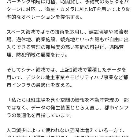
パーキング領域は月極、時間貸し、予約式のあらゆるパ
ターンに対応し、衛星・カメラにAIとIoTを用いてより効
率的なオペレーションを提供する。
スペース領域ではその技術を応用し、建設現場や物流現
場、遊休地、商業施設、観光地といった誰もが自由に出
入りできる管理の難易度の高い空間の可視化、遠隔管
理、防犯領域の展開を行う。
そしてシティ領域では、上記2領域で蓄積したデータを
用いて、デジタル地主事業やモビリティハブ事業など都
市インフラの最適化を支える。
「私たちは駐車場を含む空間の情報を不動産管理の一部
ではなく、データの発生装置ととらえ直し、都市インフ
ラの最適化を目指しています。
人口減少によって使われない空間は増えている一方で、