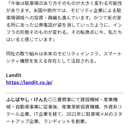
「今後は駐車場のあり方そのものが大きく変わる可能性
があります。米国や欧州では、モビリティ企業による駐
車場領域への投資・再編も進んでいます。かつて街の至
る所にあった公衆電話が姿を消していったように、イン
フラの形態そのものが変わる。その転換点に今、私たち
はいると感じています」
同社の取り組みは未来のモビリティインフラ、スマート
シティ構想を支える存在として注目される。
Landit
https://landit.co.jp/
ふじばやし・けんた
◎三菱商事にて建設機械・産業機
械・自動車事業に従事後、産業革新投資機構、外資系リ
テール企業、IT企業を経て、2021年に駐車場×AIのスタ
ートアップ企業、ランディットを創業。