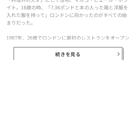
イト。16歳の時、「7.36ポンドと本の入った箱と洋服を
入れた服を持って」ロンドンに向かったのがすべての始
まりだった。
1987年、26歳でロンドンに最初のレストランをオープン
するやいなや、ミシュランの星を獲得。33歳、当時最年
少でミシュラン3つ星を獲得。これはイギリスにもたら
続きを見る
された初の3つ星だった。
そして1999年、ミシュランの星を突如返上。調理場を去
り、レストラン経営の道へ。「L’Escargot」(「ベスト・
フレンチレストラン・イン・ロンドン」に選ばれる）や
「Mirabelle」（ミシュラン1つ星獲得）など数々の一流
レストランの経営で、その名を改めてとどろかせる。
かたや、ファストフードの「マクドナルド」について
「多くの下手なレストランよりもはるかに優秀」と絶賛