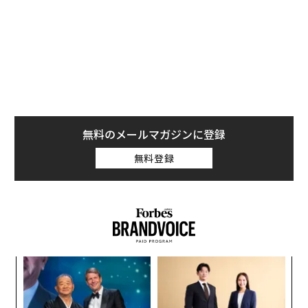
無料のメールマガジンに登録
無料登録
模組
革
“使
ク
【N
た「
パ
C】