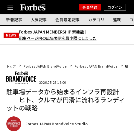
会員登録
ログイン
新着記事
人気記事
会員限定記事
カテゴリ
連載
コ
Forbes JAPAN MEMBERSHIP 新機能｜
NEWS
記事ページ内の広告表示を最小限にしました
トップ
Forbes JAPAN BrandVoice
Forbes JAPAN BrandVoice
駐車
2026.05.25 16:00
駐車場データから始まるインフラ再設計
──ヒト、クルマが円滑に流れるランディ
ットの戦略
Forbes JAPAN BrandVoice Studio