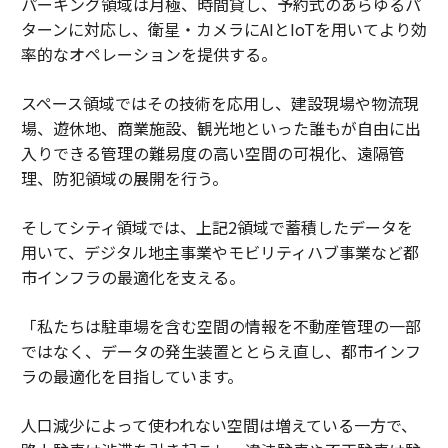
パーキング領域は月極、時間貸し、予約式のあらゆるパ
ターンに対応し、衛星・カメラにAIとIoTを用いてより効
率的なオペレーションを提供する。
スペース領域ではその技術を応用し、建設現場や物流現
場、遊休地、商業施設、観光地といった誰もが自由に出
入りできる管理の難易度の高い空間の可視化、遠隔管
理、防犯領域の展開を行う。
そしてシティ領域では、上記2領域で蓄積したデータを
用いて、デジタル地主事業やモビリティハブ事業など都
市インフラの最適化を支える。
「私たちは駐車場を含む空間の情報を不動産管理の一部
ではなく、データの発生装置ととらえ直し、都市インフ
ラの最適化を目指しています。
人口減少によって使われない空間は増えている一方で、