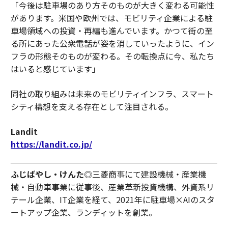
「今後は駐車場のあり方そのものが大きく変わる可能性
があります。米国や欧州では、モビリティ企業による駐
車場領域への投資・再編も進んでいます。かつて街の至
る所にあった公衆電話が姿を消していったように、イン
フラの形態そのものが変わる。その転換点に今、私たち
はいると感じています」
同社の取り組みは未来のモビリティインフラ、スマート
シティ構想を支える存在として注目される。
Landit
https://landit.co.jp/
ふじばやし・けんた
◎三菱商事にて建設機械・産業機
械・自動車事業に従事後、産業革新投資機構、外資系リ
テール企業、IT企業を経て、2021年に駐車場×AIのスタ
ートアップ企業、ランディットを創業。