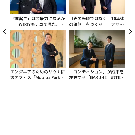
技
無
防
「誠実さ」は競争力になるか
目先の転職ではなく「10年後
──WEOYモナコで見た、く
の価値」をつくる──アサイ
ら寿司の経営哲学
ンの長期伴走型支援とは
エンジニアのためのサウナ併
「コンディション」が成果を
設オフィス「Mobius Park」
左右する――「BAKUNE」のTEN
がオープン──タマディック
TIALが支える「挑戦者の明
が健康経営を徹底する理由
日」