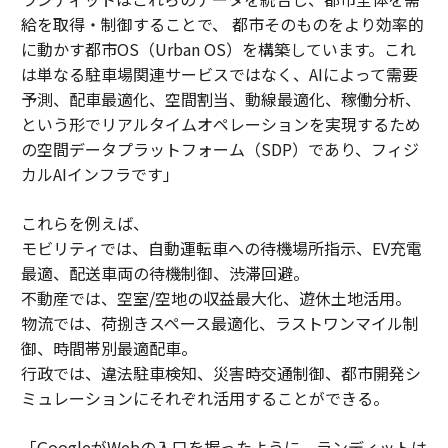
給を取得・制御することで、 都市そのものをより効率的
に動かす都市OS（Urban OS）を構築しています。これ
は単なる駐車場関連サービスではなく、AIによって需要
予測、配車最適化、空間割当、動線最適化、稼働分析、
という形でリアルタイムオペレーションを実現するため
の空間データプラットフォーム（SDP）であり、フィジ
カルAIインフラです」
これらを例えば、
モビリティでは、自動運転車への待機場所指示、EV充電
最適、配送車両の待機制御、渋滞回避。
不動産では、空室/空地の収益最大化、遊休土地活用。
物流では、荷捌きスペース最適化、ラストワンマイル制
御、時間帯別最適配車。
行政では、違法駐車検知、災害時交通制御、都市開発シ
ミュレーションにそれぞれ活用することができる。
「GoogleがWebの入口を握ったように、ランディットは