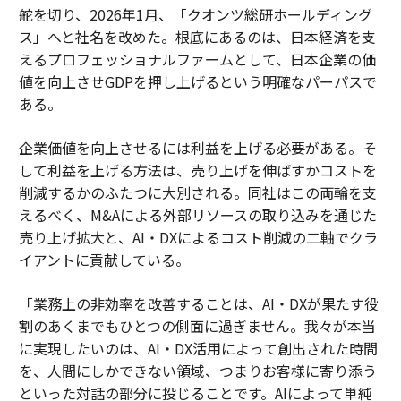
舵を切り、2026年1月、「クオンツ総研ホールディング
ス」へと社名を改めた。根底にあるのは、日本経済を支
えるプロフェッショナルファームとして、日本企業の価
値を向上させGDPを押し上げるという明確なパーパスで
ある。
企業価値を向上させるには利益を上げる必要がある。そ
して利益を上げる方法は、売り上げを伸ばすかコストを
削減するかのふたつに大別される。同社はこの両輪を支
えるべく、M&Aによる外部リソースの取り込みを通じた
売り上げ拡大と、AI・DXによるコスト削減の二軸でクラ
イアントに貢献している。
「業務上の非効率を改善することは、AI・DXが果たす役
割のあくまでもひとつの側面に過ぎません。我々が本当
に実現したいのは、AI・DX活用によって創出された時間
を、人間にしかできない領域、つまりお客様に寄り添う
といった対話の部分に投じることです。AIによって単純