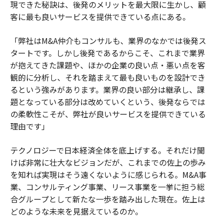
現できた秘訣は、後発のメリットを最大限に生かし、顧
客に最も良いサービスを提供できている点にある。
「弊社はM&A仲介もコンサルも、業界のなかでは後発ス
タートです。しかし後発であるからこそ、これまで業界
が抱えてきた課題や、ほかの企業の良い点・悪い点を客
観的に分析し、それを踏まえて最も良いものを設計でき
るという強みがあります。業界の良い部分は継承し、課
題となっている部分は改めていくという、後発ならでは
の柔軟性こそが、弊社が良いサービスを提供できている
理由です」
テクノロジーで日本経済全体を底上げする。それだけ聞
けば非常に壮大なビジョンだが、これまでの佐上の歩み
を知れば実現はそう遠くないように感じられる。M&A事
業、コンサルティング事業、リース事業を一挙に担う総
合グループとして新たな一歩を踏み出した現在。佐上は
どのような未来を見据えているのか。