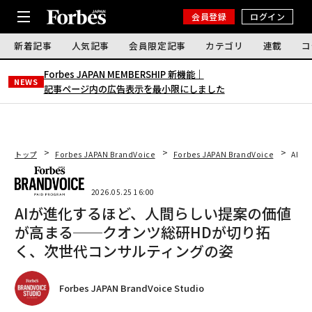
会員登録
ログイン
新着記事
人気記事
会員限定記事
カテゴリ
連載
コ
Forbes JAPAN MEMBERSHIP 新機能｜
NEWS
記事ページ内の広告表示を最小限にしました
トップ
Forbes JAPAN BrandVoice
Forbes JAPAN BrandVoice
AI
2026.05.25 16:00
AIが進化するほど、人間らしい提案の価値
が高まる──クオンツ総研HDが切り拓
く、次世代コンサルティングの姿
Forbes JAPAN BrandVoice Studio