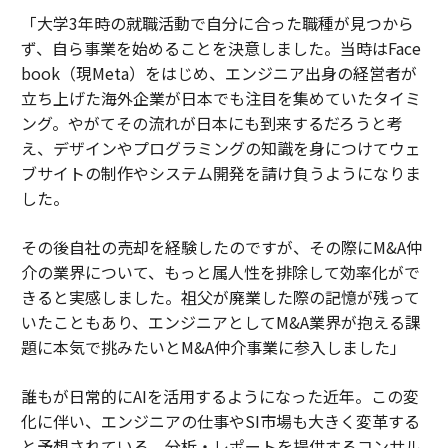
「大学3年時の就職活動で自分に合った職種が見つから
ず、自ら事業を始めることを決意しました。当時はFace
book（現Meta）をはじめ、エンジニア出身の経営者が
立ち上げた海外企業が日本でも注目を集めていたタイミ
ング。やがてその流れが日本にも到来するだろうと考
え、デザインやプログラミングの知識を身につけてウェ
ブサイトの制作やシステム開発を請け負うようになりま
した。
その後自社の売却を経験したのですが、その際にM&A仲
介の業界について、もっと属人性を排除して効率化がで
きると実感しました。祖父が廃業した際の記憶が残って
いたこともあり、エンジニアとしてM&A業界が抱える課
題に本気で挑みたいとM&A仲介事業に参入しました」
誰もが日常的にAIを活用するようになった近年。この変
化に伴い、エンジニアの仕事やSI市場も大きく変革する
と予想されている。分析・レポートを提供するコンサル