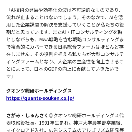
「AI技術の発展や効率化の波は不可逆的なものであり、
流れが止まることはないでしょう。そのなかで、AIを活
用した企業課題の解決を支援していくことが私たちの役
割だと思っています。またAI・ITコンサルティングを軸
としながらも、M&A戦略を含む戦略コンサルティングま
で複合的にカバーできる日系総合ファームはほとんど存
在しません。その役割を担える私たちが大型コンサルテ
ィングファームとなり、大企業の生産性を向上させるこ
とによって、日本のGDPの向上に貢献していきたいで
す」
クオンツ総研ホールディングス
https://quants-souken.co.jp/
さがみ・しゅんさく
◎クオンツ総研ホールディングス代
表取締役社長。1991年生まれ。神戸大学農学部卒業後、
マイクロアド入社。広告システムのアルゴリズム開発等