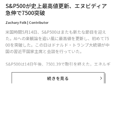
S&P500が史上最高値更新、エヌビディア
急伸で7500突破
Zachary Folk | Contributor
米国時間5月14日、S&P500はまたも新たな節目を迎え
た。AIへの楽観論を追い風に最高値を更新し、初めて75
00を突破した。この日はドナルド・トランプ大統領が中
国の習近平国家主席と会談を行っていた。
S&P500は14日午後、7501.39で取引を終えた。エネルギ
ー価格の上昇やイラン紛争の解決の見通しが立たない中
でも、投資家の買いが先行し、上昇基調を維持した。
続きを見る
同指数の約0.8％の急騰を牽引したのは、世界で最も時価
総額が高い
エヌビディア
だ。同社株は4％以上上昇し、
ジェンセン・ファンCEOの推定純資産は2000億ドルの大
台を突破した。