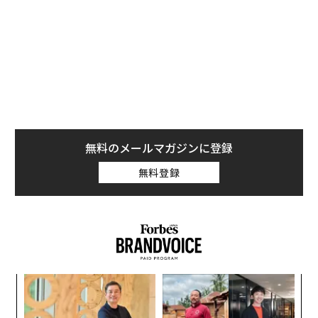
米国籍を喪失することなどが含まれている
・この法案では、米国務省と米国土安全保障省に対し、
確認手続きを確立し、連邦記録を適宜更新することを求
めている
無料のメールマガジンに登録
無料登録
キ
挑
か。
よっ
キャ
PA