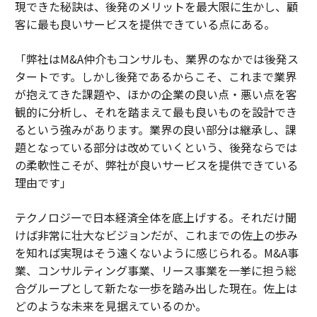
現できた秘訣は、後発のメリットを最大限に生かし、顧
客に最も良いサービスを提供できている点にある。
「弊社はM&A仲介もコンサルも、業界のなかでは後発ス
タートです。しかし後発であるからこそ、これまで業界
が抱えてきた課題や、ほかの企業の良い点・悪い点を客
観的に分析し、それを踏まえて最も良いものを設計でき
るという強みがあります。業界の良い部分は継承し、課
題となっている部分は改めていくという、後発ならでは
の柔軟性こそが、弊社が良いサービスを提供できている
理由です」
テクノロジーで日本経済全体を底上げする。それだけ聞
けば非常に壮大なビジョンだが、これまでの佐上の歩み
を知れば実現はそう遠くないように感じられる。M&A事
業、コンサルティング事業、リース事業を一挙に担う総
合グループとして新たな一歩を踏み出した現在。佐上は
どのような未来を見据えているのか。