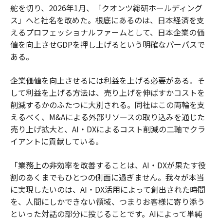
舵を切り、2026年1月、「クオンツ総研ホールディング
ス」へと社名を改めた。根底にあるのは、日本経済を支
えるプロフェッショナルファームとして、日本企業の価
値を向上させGDPを押し上げるという明確なパーパスで
ある。
企業価値を向上させるには利益を上げる必要がある。そ
して利益を上げる方法は、売り上げを伸ばすかコストを
削減するかのふたつに大別される。同社はこの両輪を支
えるべく、M&Aによる外部リソースの取り込みを通じた
売り上げ拡大と、AI・DXによるコスト削減の二軸でクラ
イアントに貢献している。
「業務上の非効率を改善することは、AI・DXが果たす役
割のあくまでもひとつの側面に過ぎません。我々が本当
に実現したいのは、AI・DX活用によって創出された時間
を、人間にしかできない領域、つまりお客様に寄り添う
といった対話の部分に投じることです。AIによって単純