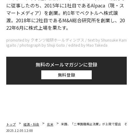
に従事したのち、2015年に1社目であるAlpaca（現・ス
マートメディア）を創業。約1年でベクトルへ株式譲
渡。2018年に2社目であるM&A総合研究所を創業し、20
22年6月に株式上場を果たす。
promoted by クオンツ総研ホールディングス / text by Shunsuke Kam
igaito / photograph by Shuji Goto / edited by Mao Takeda
無料のメールマガジンに登録
無料登録
トップ
経済・社会
北米
米国、「二重国籍廃止法案」が上院で提出 その
2025.12.05 12:00