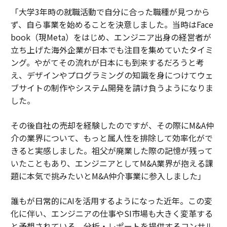
「大学3年時の就職活動で自分に合った職種が見つから
ず、自ら事業を始めることを決意しました。当時はFace
book（現Meta）をはじめ、エンジニア出身の経営者が
立ち上げた海外企業が日本でも注目を集めていたタイミ
ング。やがてその流れが日本にも到来するだろうと考
え、デザインやプログラミングの知識を身につけてウェ
ブサイトの制作やシステム開発を請け負うようになりま
した。
その後自社の売却を経験したのですが、その際にM&A仲
介の業界について、もっと属人性を排除して効率化がで
きると実感しました。祖父が廃業した際の記憶が残って
いたこともあり、エンジニアとしてM&A業界が抱える課
題に本気で挑みたいとM&A仲介事業に参入しました」
誰もが日常的にAIを活用するようになった近年。この変
化に伴い、エンジニアの仕事やSI市場も大きく変革する
と予想されている。分析・レポートを提供するコンサル