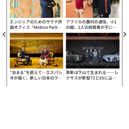
「
R S
3
C
る
エンジニアのためのサウナ併
アフリカの農村の通信、小1
設オフィス「Mobius Park」
の壁。2人の挑戦者が手にし
がオープン──タマディック
た「次なる武器」
が健康経営を徹底する理由
“泊まる”を超えて─エスパシ
革新は下山で生まれる──レ
オが描く、新しい日本のラグ
クサスが新型TZとESに込め
ジュアリー（中編）
た「DISCOVER」の哲学
2026年9月号発売中
最新号の購入はこちらから