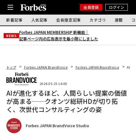
会員登録
ログイン
新着記事
人気記事
会員限定記事
カテゴリ
連載
コ
Forbes JAPAN MEMBERSHIP 新機能｜
NEWS
記事ページ内の広告表示を最小限にしました
トップ
Forbes JAPAN BrandVoice
Forbes JAPAN BrandVoice
AI
2026.05.25 16:00
AIが進化するほど、人間らしい提案の価値
が高まる──クオンツ総研HDが切り拓
く、次世代コンサルティングの姿
Forbes JAPAN BrandVoice Studio