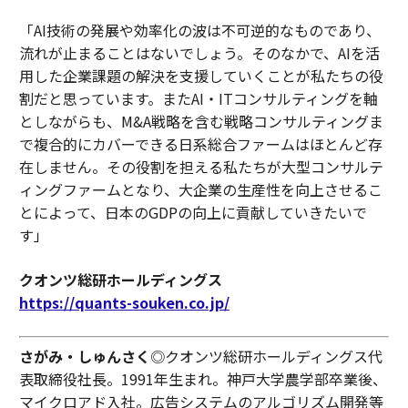
「AI技術の発展や効率化の波は不可逆的なものであり、
流れが止まることはないでしょう。そのなかで、AIを活
用した企業課題の解決を支援していくことが私たちの役
割だと思っています。またAI・ITコンサルティングを軸
としながらも、M&A戦略を含む戦略コンサルティングま
で複合的にカバーできる日系総合ファームはほとんど存
在しません。その役割を担える私たちが大型コンサルテ
ィングファームとなり、大企業の生産性を向上させるこ
とによって、日本のGDPの向上に貢献していきたいで
す」
クオンツ総研ホールディングス
https://quants-souken.co.jp/
さがみ・しゅんさく
◎クオンツ総研ホールディングス代
表取締役社長。1991年生まれ。神戸大学農学部卒業後、
マイクロアド入社。広告システムのアルゴリズム開発等