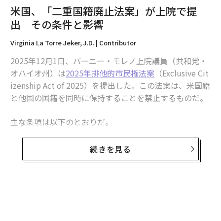
米国、「二重国籍廃止法案」が上院で提
出 その条件と影響
Virginia La Torre Jeker, J.D. | Contributor
2025年12月1日、バーニー・モレノ上院議員（共和党・
オハイオ州）は
2025年排他的市民権法案
（Exclusive Cit
izenship Act of 2025）を提出した。この法案は、米国籍
と他国の国籍を同時に保持することを禁止するものだ。
主な条項は以下のとおりだ。
・法律成立後180日の施行日
続きを見る
・既存の二重国籍保持者に対して1年以内にすべての外
国籍を放棄するか米国籍を放棄するよう求める要件
・1年の猶予期間内に外国籍を放棄しない場合は移民国
籍法第349条（a）（合衆国法典第8編1481条（a））に
基づく米国籍の自発的放棄とみなされること
・法律成立後に自発的に外国籍を取得した場合は即時に