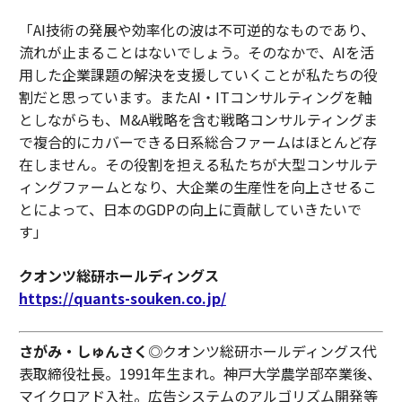
「AI技術の発展や効率化の波は不可逆的なものであり、
流れが止まることはないでしょう。そのなかで、AIを活
用した企業課題の解決を支援していくことが私たちの役
割だと思っています。またAI・ITコンサルティングを軸
としながらも、M&A戦略を含む戦略コンサルティングま
で複合的にカバーできる日系総合ファームはほとんど存
在しません。その役割を担える私たちが大型コンサルテ
ィングファームとなり、大企業の生産性を向上させるこ
とによって、日本のGDPの向上に貢献していきたいで
す」
クオンツ総研ホールディングス
https://quants-souken.co.jp/
さがみ・しゅんさく
◎クオンツ総研ホールディングス代
表取締役社長。1991年生まれ。神戸大学農学部卒業後、
マイクロアド入社。広告システムのアルゴリズム開発等