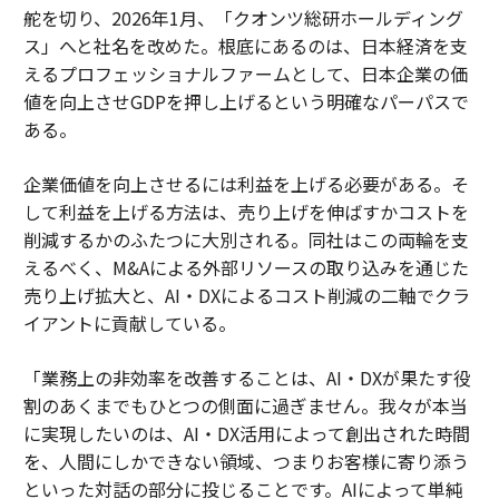
舵を切り、2026年1月、「クオンツ総研ホールディング
ス」へと社名を改めた。根底にあるのは、日本経済を支
えるプロフェッショナルファームとして、日本企業の価
値を向上させGDPを押し上げるという明確なパーパスで
ある。
企業価値を向上させるには利益を上げる必要がある。そ
して利益を上げる方法は、売り上げを伸ばすかコストを
削減するかのふたつに大別される。同社はこの両輪を支
えるべく、M&Aによる外部リソースの取り込みを通じた
売り上げ拡大と、AI・DXによるコスト削減の二軸でクラ
イアントに貢献している。
「業務上の非効率を改善することは、AI・DXが果たす役
割のあくまでもひとつの側面に過ぎません。我々が本当
に実現したいのは、AI・DX活用によって創出された時間
を、人間にしかできない領域、つまりお客様に寄り添う
といった対話の部分に投じることです。AIによって単純