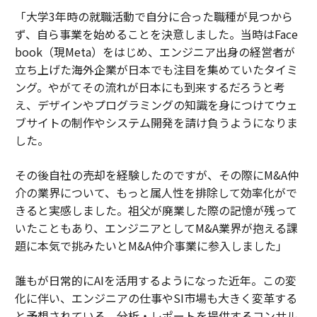
「大学3年時の就職活動で自分に合った職種が見つから
ず、自ら事業を始めることを決意しました。当時はFace
book（現Meta）をはじめ、エンジニア出身の経営者が
立ち上げた海外企業が日本でも注目を集めていたタイミ
ング。やがてその流れが日本にも到来するだろうと考
え、デザインやプログラミングの知識を身につけてウェ
ブサイトの制作やシステム開発を請け負うようになりま
した。
その後自社の売却を経験したのですが、その際にM&A仲
介の業界について、もっと属人性を排除して効率化がで
きると実感しました。祖父が廃業した際の記憶が残って
いたこともあり、エンジニアとしてM&A業界が抱える課
題に本気で挑みたいとM&A仲介事業に参入しました」
誰もが日常的にAIを活用するようになった近年。この変
化に伴い、エンジニアの仕事やSI市場も大きく変革する
と予想されている。分析・レポートを提供するコンサル