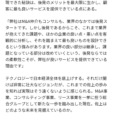
現できた秘訣は、後発のメリットを最大限に生かし、顧
客に最も良いサービスを提供できている点にある。
「弊社はM&A仲介もコンサルも、業界のなかでは後発ス
タートです。しかし後発であるからこそ、これまで業界
が抱えてきた課題や、ほかの企業の良い点・悪い点を客
観的に分析し、それを踏まえて最も良いものを設計でき
るという強みがあります。業界の良い部分は継承し、課
題となっている部分は改めていくという、後発ならでは
の柔軟性こそが、弊社が良いサービスを提供できている
理由です」
テクノロジーで日本経済全体を底上げする。それだけ聞
けば非常に壮大なビジョンだが、これまでの佐上の歩み
を知れば実現はそう遠くないように感じられる。M&A事
業、コンサルティング事業、リース事業を一挙に担う総
合グループとして新たな一歩を踏み出した現在。佐上は
どのような未来を見据えているのか。