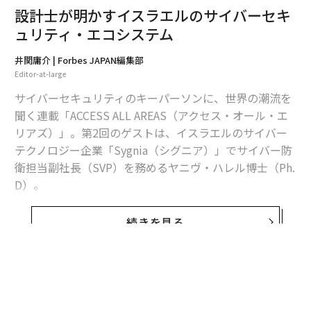
設計士が明かすイスラエルのサイバーセキ
ュリティ・エコシステム
井関庸介 | Forbes JAPAN編集部
Editor-at-large
サイバーセキュリティのキーパーソンに、世界の潮流を
聞く連載「ACCESS ALL AREAS（アクセス・オール・エ
リアズ）」。第2回のゲストは、イスラエルのサイバー
テクノロジー企業「Sygnia（シグニア）」でサイバー防
衛担当副社長（SVP）を務めるヤニヴ・ハレル博士（Ph.
D）。
ハレルは、イスラエル国防軍（IDF）のダイレクターを
続きを見る
務める過程でサイバーセキュリティ部門と民間セクター
の交流を実現し、
第1回
で取り上げたイスラエル屈指の
諜報部隊「8200部隊（Unit 8200）」や、同「81部隊
（Unit 81）」が世界的に知られるきっかけを作った。ま
た、ネゲヴ砂漠の都市「Beersheba（ベエルシェバ）」