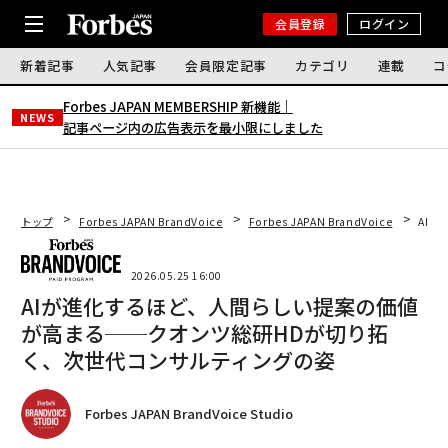
会員登録
ログイン
新着記事
人気記事
会員限定記事
カテゴリ
連載
コ
Forbes JAPAN MEMBERSHIP 新機能｜
NEWS
記事ページ内の広告表示を最小限にしました
トップ
Forbes JAPAN BrandVoice
Forbes JAPAN BrandVoice
AI
2026.05.25 16:00
AIが進化するほど、人間らしい提案の価値
が高まる──クオンツ総研HDが切り拓
く、次世代コンサルティングの姿
Forbes JAPAN BrandVoice Studio