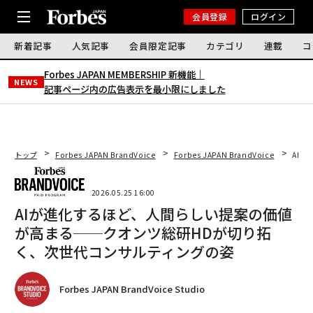
会員登録
ログイン
新着記事
人気記事
会員限定記事
カテゴリ
連載
コ
Forbes JAPAN MEMBERSHIP 新機能｜
NEWS
記事ページ内の広告表示を最小限にしました
トップ
Forbes JAPAN BrandVoice
Forbes JAPAN BrandVoice
AI
2026.05.25 16:00
AIが進化するほど、人間らしい提案の価値
が高まる──クオンツ総研HDが切り拓
く、次世代コンサルティングの姿
Forbes JAPAN BrandVoice Studio