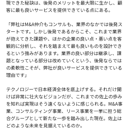
現できた秘訣は、後発のメリットを最大限に生かし、顧
客に最も良いサービスを提供できている点にある。
「弊社はM&A仲介もコンサルも、業界のなかでは後発ス
タートです。しかし後発であるからこそ、これまで業界
が抱えてきた課題や、ほかの企業の良い点・悪い点を客
観的に分析し、それを踏まえて最も良いものを設計でき
るという強みがあります。業界の良い部分は継承し、課
題となっている部分は改めていくという、後発ならでは
の柔軟性こそが、弊社が良いサービスを提供できている
理由です」
テクノロジーで日本経済全体を底上げする。それだけ聞
けば非常に壮大なビジョンだが、これまでの佐上の歩み
を知れば実現はそう遠くないように感じられる。M&A事
業、コンサルティング事業、リース事業を一挙に担う総
合グループとして新たな一歩を踏み出した現在。佐上は
どのような未来を見据えているのか。