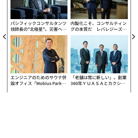
伝
日
る
モ
パシフィックコンサルタンツ
内製化こそ、コンサルティン
技師長の"北極星"。災害への
グの本質だ レバレジーズが
無力感を乗り越え見つけた、
実践する、次世代ファームの
防災一筋20年の答え
全貌
エンジニアのためのサウナ併
「老舗は常に新しい」。創業
設オフィス「Mobius Park」
360年ＹＵＡＳＡとカクシン
がオープン──タマディック
CEO田尻望が語る、AIを超え
が健康経営を徹底する理由
る人の価値
編集＝上田裕資