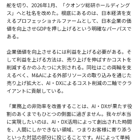
舵を切り、2026年1月、「クオンツ総研ホールディング
ス」へと社名を改めた。根底にあるのは、日本経済を支
えるプロフェッショナルファームとして、日本企業の価
値を向上させGDPを押し上げるという明確なパーパスで
ある。
企業価値を向上させるには利益を上げる必要がある。そ
して利益を上げる方法は、売り上げを伸ばすかコストを
削減するかのふたつに大別される。同社はこの両輪を支
えるべく、M&Aによる外部リソースの取り込みを通じた
売り上げ拡大と、AI・DXによるコスト削減の二軸でクラ
イアントに貢献している。
「業務上の非効率を改善することは、AI・DXが果たす役
割のあくまでもひとつの側面に過ぎません。我々が本当
に実現したいのは、AI・DX活用によって創出された時間
を、人間にしかできない領域、つまりお客様に寄り添う
といった対話の部分に投じることです。AIによって単純