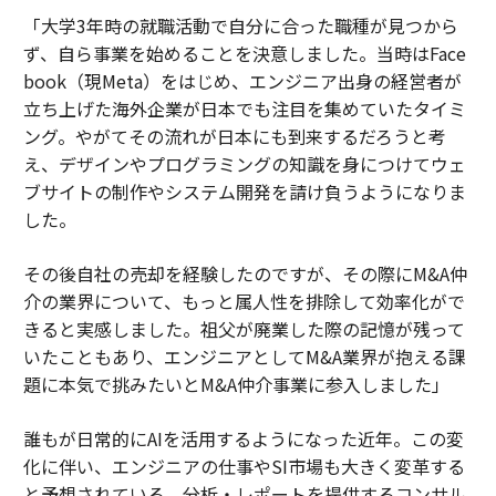
「大学3年時の就職活動で自分に合った職種が見つから
ず、自ら事業を始めることを決意しました。当時はFace
book（現Meta）をはじめ、エンジニア出身の経営者が
立ち上げた海外企業が日本でも注目を集めていたタイミ
ング。やがてその流れが日本にも到来するだろうと考
え、デザインやプログラミングの知識を身につけてウェ
ブサイトの制作やシステム開発を請け負うようになりま
した。
その後自社の売却を経験したのですが、その際にM&A仲
介の業界について、もっと属人性を排除して効率化がで
きると実感しました。祖父が廃業した際の記憶が残って
いたこともあり、エンジニアとしてM&A業界が抱える課
題に本気で挑みたいとM&A仲介事業に参入しました」
誰もが日常的にAIを活用するようになった近年。この変
化に伴い、エンジニアの仕事やSI市場も大きく変革する
と予想されている。分析・レポートを提供するコンサル