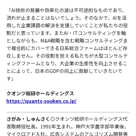
「AI技術の発展や効率化の波は不可逆的なものであり、
流れが止まることはないでしょう。そのなかで、AIを活
用した企業課題の解決を支援していくことが私たちの役
割だと思っています。またAI・ITコンサルティングを軸
としながらも、M&A戦略を含む戦略コンサルティングま
で複合的にカバーできる日系総合ファームはほとんど存
在しません。その役割を担える私たちが大型コンサルテ
ィングファームとなり、大企業の生産性を向上させるこ
とによって、日本のGDPの向上に貢献していきたいで
す」
クオンツ総研ホールディングス
https://quants-souken.co.jp/
さがみ・しゅんさく
◎クオンツ総研ホールディングス代
表取締役社長。1991年生まれ。神戸大学農学部卒業後、
マイクロアド入社。広告システムのアルゴリズム開発等