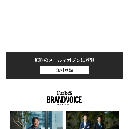
権にも引き継がれる可能性がある。
ウェイモは、ジーカーとの提携とその車両の設計に満足
しているが、100％の関税に対処するのは難しいと思わ
れる（ただし、この関税は同社に適用されない可能性も
ある。なぜならウェイモは、完成前の車両を受け取っ
て、それをカナダ車部品大手のマグナ・インターナショ
ナルに送って、消費者向けには販売されないロボタクシ
ーに改造しているからだ）。
無料のメールマガジンに登録
無料登録
代の
「
「超
左右
×ウ
T