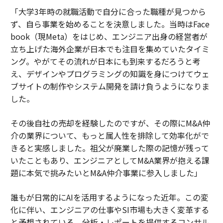
「大学3年時の就職活動で自分に合った職種が見つから
ず、自ら事業を始めることを決意しました。当時はFace
book（現Meta）をはじめ、エンジニア出身の経営者が
立ち上げた海外企業が日本でも注目を集めていたタイミ
ング。やがてその流れが日本にも到来するだろうと考
え、デザインやプログラミングの知識を身につけてウェ
ブサイトの制作やシステム開発を請け負うようになりま
した。
その後自社の売却を経験したのですが、その際にM&A仲
介の業界について、もっと属人性を排除して効率化がで
きると実感しました。祖父が廃業した際の記憶が残って
いたこともあり、エンジニアとしてM&A業界が抱える課
題に本気で挑みたいとM&A仲介事業に参入しました」
誰もが日常的にAIを活用するようになった近年。この変
化に伴い、エンジニアの仕事やSI市場も大きく変革する
と予想されている。分析・レポートを提供するコンサル