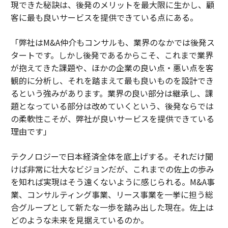
現できた秘訣は、後発のメリットを最大限に生かし、顧
客に最も良いサービスを提供できている点にある。
「弊社はM&A仲介もコンサルも、業界のなかでは後発ス
タートです。しかし後発であるからこそ、これまで業界
が抱えてきた課題や、ほかの企業の良い点・悪い点を客
観的に分析し、それを踏まえて最も良いものを設計でき
るという強みがあります。業界の良い部分は継承し、課
題となっている部分は改めていくという、後発ならでは
の柔軟性こそが、弊社が良いサービスを提供できている
理由です」
テクノロジーで日本経済全体を底上げする。それだけ聞
けば非常に壮大なビジョンだが、これまでの佐上の歩み
を知れば実現はそう遠くないように感じられる。M&A事
業、コンサルティング事業、リース事業を一挙に担う総
合グループとして新たな一歩を踏み出した現在。佐上は
どのような未来を見据えているのか。