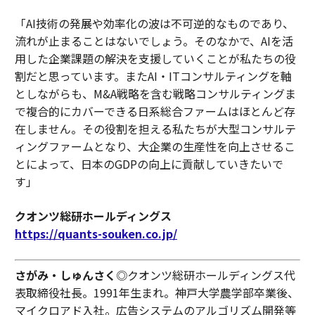
「AI技術の発展や効率化の波は不可逆的なものであり、
流れが止まることはないでしょう。そのなかで、AIを活
用した企業課題の解決を支援していくことが私たちの役
割だと思っています。またAI・ITコンサルティングを軸
としながらも、M&A戦略を含む戦略コンサルティングま
で複合的にカバーできる日系総合ファームはほとんど存
在しません。その役割を担える私たちが大型コンサルテ
ィングファームとなり、大企業の生産性を向上させるこ
とによって、日本のGDPの向上に貢献していきたいで
す」
クオンツ総研ホールディングス
https://quants-souken.co.jp/
さがみ・しゅんさく
◎クオンツ総研ホールディングス代
表取締役社長。1991年生まれ。神戸大学農学部卒業後、
マイクロアド入社。広告システムのアルゴリズム開発等