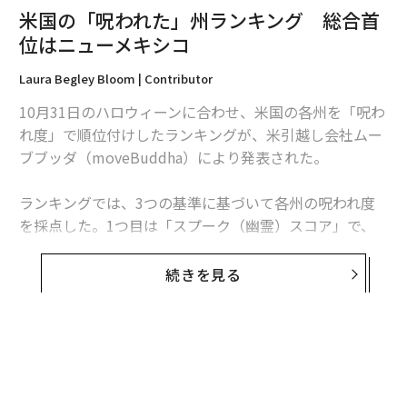
米国の「呪われた」州ランキング 総合首
位はニューメキシコ
Laura Begley Bloom | Contributor
10月31日のハロウィーンに合わせ、米国の各州を「呪わ
れ度」で順位付けしたランキングが、米引越し会社ムー
ブブッダ（moveBuddha）により発表された。
ランキングでは、3つの基準に基づいて各州の呪われ度
を採点した。1つ目は「スプーク（幽霊）スコア」で、
州内の心霊スポットや墓地、歴史の古い都市や墓地の数
を基に、心霊現象に遭遇する可能性を算出。残る2つ
続きを見る
は、未解決殺人事件の数や廃虚の数を基にした「クリー
プ（不気味）スコア」と、ゴーストタウンや幽霊目撃情
報の数を分析した「ブー（どっきり）スコア」だ。
1位になったのはニューメキシコ州だ。その理由には、