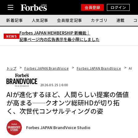
会員登録
ログイン
新着記事
人気記事
会員限定記事
カテゴリ
連載
コ
Forbes JAPAN MEMBERSHIP 新機能｜
NEWS
記事ページ内の広告表示を最小限にしました
トップ
Forbes JAPAN BrandVoice
Forbes JAPAN BrandVoice
AI
2026.05.25 16:00
AIが進化するほど、人間らしい提案の価値
が高まる──クオンツ総研HDが切り拓
く、次世代コンサルティングの姿
Forbes JAPAN BrandVoice Studio