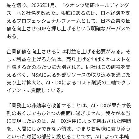
舵を切り、2026年1月、「クオンツ総研ホールディング
ス」へと社名を改めた。根底にあるのは、日本経済を支
えるプロフェッショナルファームとして、日本企業の価
値を向上させGDPを押し上げるという明確なパーパスで
ある。
企業価値を向上させるには利益を上げる必要がある。そ
して利益を上げる方法は、売り上げを伸ばすかコストを
削減するかのふたつに大別される。同社はこの両輪を支
えるべく、M&Aによる外部リソースの取り込みを通じた
売り上げ拡大と、AI・DXによるコスト削減の二軸でクラ
イアントに貢献している。
「業務上の非効率を改善することは、AI・DXが果たす役
割のあくまでもひとつの側面に過ぎません。我々が本当
に実現したいのは、AI・DX活用によって創出された時間
を、人間にしかできない領域、つまりお客様に寄り添う
といった対話の部分に投じることです。AIによって単純