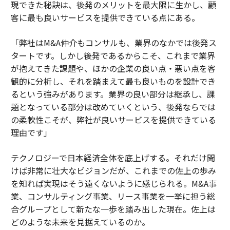
現できた秘訣は、後発のメリットを最大限に生かし、顧
客に最も良いサービスを提供できている点にある。
「弊社はM&A仲介もコンサルも、業界のなかでは後発ス
タートです。しかし後発であるからこそ、これまで業界
が抱えてきた課題や、ほかの企業の良い点・悪い点を客
観的に分析し、それを踏まえて最も良いものを設計でき
るという強みがあります。業界の良い部分は継承し、課
題となっている部分は改めていくという、後発ならでは
の柔軟性こそが、弊社が良いサービスを提供できている
理由です」
テクノロジーで日本経済全体を底上げする。それだけ聞
けば非常に壮大なビジョンだが、これまでの佐上の歩み
を知れば実現はそう遠くないように感じられる。M&A事
業、コンサルティング事業、リース事業を一挙に担う総
合グループとして新たな一歩を踏み出した現在。佐上は
どのような未来を見据えているのか。