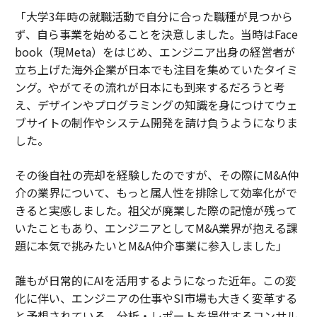
「大学3年時の就職活動で自分に合った職種が見つから
ず、自ら事業を始めることを決意しました。当時はFace
book（現Meta）をはじめ、エンジニア出身の経営者が
立ち上げた海外企業が日本でも注目を集めていたタイミ
ング。やがてその流れが日本にも到来するだろうと考
え、デザインやプログラミングの知識を身につけてウェ
ブサイトの制作やシステム開発を請け負うようになりま
した。
その後自社の売却を経験したのですが、その際にM&A仲
介の業界について、もっと属人性を排除して効率化がで
きると実感しました。祖父が廃業した際の記憶が残って
いたこともあり、エンジニアとしてM&A業界が抱える課
題に本気で挑みたいとM&A仲介事業に参入しました」
誰もが日常的にAIを活用するようになった近年。この変
化に伴い、エンジニアの仕事やSI市場も大きく変革する
と予想されている。分析・レポートを提供するコンサル