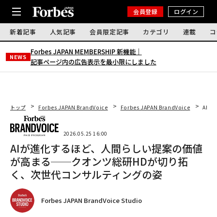
会員登録
ログイン
新着記事
人気記事
会員限定記事
カテゴリ
連載
コ
Forbes JAPAN MEMBERSHIP 新機能｜
NEWS
記事ページ内の広告表示を最小限にしました
トップ
Forbes JAPAN BrandVoice
Forbes JAPAN BrandVoice
AI
2026.05.25 16:00
AIが進化するほど、人間らしい提案の価値
が高まる──クオンツ総研HDが切り拓
く、次世代コンサルティングの姿
Forbes JAPAN BrandVoice Studio