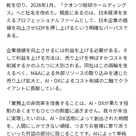
舵を切り、2026年1月、「クオンツ総研ホールディング
ス」へと社名を改めた。根底にあるのは、日本経済を支
えるプロフェッショナルファームとして、日本企業の価
値を向上させGDPを押し上げるという明確なパーパスで
ある。
企業価値を向上させるには利益を上げる必要がある。そ
して利益を上げる方法は、売り上げを伸ばすかコストを
削減するかのふたつに大別される。同社はこの両輪を支
えるべく、M&Aによる外部リソースの取り込みを通じた
売り上げ拡大と、AI・DXによるコスト削減の二軸でクラ
イアントに貢献している。
「業務上の非効率を改善することは、AI・DXが果たす役
割のあくまでもひとつの側面に過ぎません。我々が本当
に実現したいのは、AI・DX活用によって創出された時間
を、人間にしかできない領域、つまりお客様に寄り添う
といった対話の部分に投じることです。AIによって単純