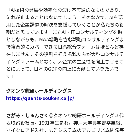
「AI技術の発展や効率化の波は不可逆的なものであり、
流れが止まることはないでしょう。そのなかで、AIを活
用した企業課題の解決を支援していくことが私たちの役
割だと思っています。またAI・ITコンサルティングを軸
としながらも、M&A戦略を含む戦略コンサルティングま
で複合的にカバーできる日系総合ファームはほとんど存
在しません。その役割を担える私たちが大型コンサルテ
ィングファームとなり、大企業の生産性を向上させるこ
とによって、日本のGDPの向上に貢献していきたいで
す」
クオンツ総研ホールディングス
https://quants-souken.co.jp/
さがみ・しゅんさく
◎クオンツ総研ホールディングス代
表取締役社長。1991年生まれ。神戸大学農学部卒業後、
マイクロアド入社。広告システムのアルゴリズム開発等