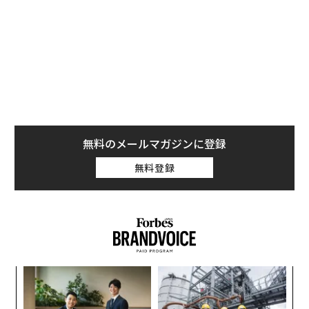
あたり45ドル）と評価する譲渡制限付き株式ユニットを
オファーされたという。マスクはツイッターを1株当た
り54.20ドルで買収していた。
無料のメールマガジンに登録
無料登録
挑
よっ
PA