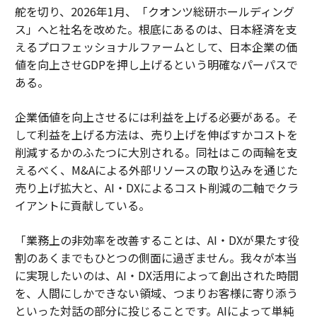
舵を切り、2026年1月、「クオンツ総研ホールディング
ス」へと社名を改めた。根底にあるのは、日本経済を支
えるプロフェッショナルファームとして、日本企業の価
値を向上させGDPを押し上げるという明確なパーパスで
ある。
企業価値を向上させるには利益を上げる必要がある。そ
して利益を上げる方法は、売り上げを伸ばすかコストを
削減するかのふたつに大別される。同社はこの両輪を支
えるべく、M&Aによる外部リソースの取り込みを通じた
売り上げ拡大と、AI・DXによるコスト削減の二軸でクラ
イアントに貢献している。
「業務上の非効率を改善することは、AI・DXが果たす役
割のあくまでもひとつの側面に過ぎません。我々が本当
に実現したいのは、AI・DX活用によって創出された時間
を、人間にしかできない領域、つまりお客様に寄り添う
といった対話の部分に投じることです。AIによって単純