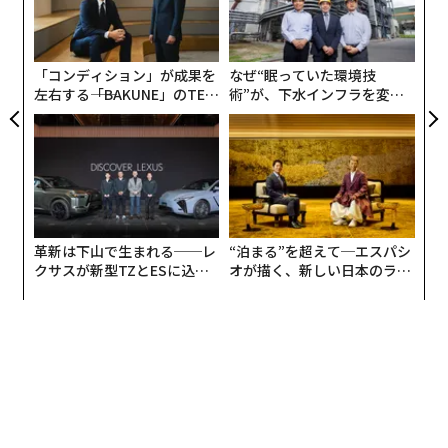
「
─
ら
「コンディション」が成果を
なぜ“眠っていた環境技
左右する――「BAKUNE」のTEN
術”が、下水インフラを変え
TIALが支える「挑戦者の明
たのか──産総研×月島JFE
日」
アクアソリューションの10年
革新は下山で生まれる──レ
“泊まる”を超えて─エスパシ
編集＝上田裕資
クサスが新型TZとESに込め
オが描く、新しい日本のラグ
た「DISCOVER」の哲学
ジュアリー（中編）
2026年9月号発売中
最新号の購入はこちらから