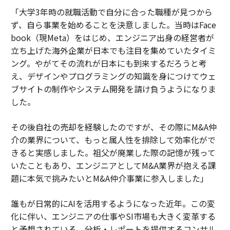
「大学3年時の就職活動で自分に合った職種が見つから
ず、自ら事業を始めることを決意しました。当時はFace
book（現Meta）をはじめ、エンジニア出身の経営者が
立ち上げた海外企業が日本でも注目を集めていたタイミ
ング。やがてその流れが日本にも到来するだろうと考
え、デザインやプログラミングの知識を身につけてウェ
ブサイトの制作やシステム開発を請け負うようになりま
した。
その後自社の売却を経験したのですが、その際にM&A仲
介の業界について、もっと属人性を排除して効率化がで
きると実感しました。祖父が廃業した際の記憶が残って
いたこともあり、エンジニアとしてM&A業界が抱える課
題に本気で挑みたいとM&A仲介事業に参入しました」
誰もが日常的にAIを活用するようになった近年。この変
化に伴い、エンジニアの仕事やSI市場も大きく変革する
と予想されている。分析・レポートを提供するコンサル