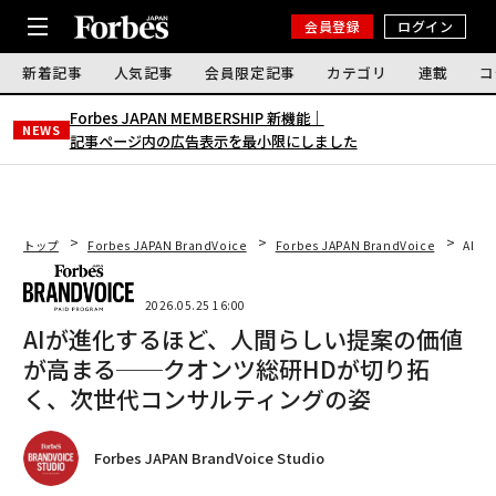
会員登録
ログイン
新着記事
人気記事
会員限定記事
カテゴリ
連載
コ
Forbes JAPAN MEMBERSHIP 新機能｜
NEWS
記事ページ内の広告表示を最小限にしました
トップ
Forbes JAPAN BrandVoice
Forbes JAPAN BrandVoice
AI
2026.05.25 16:00
AIが進化するほど、人間らしい提案の価値
が高まる──クオンツ総研HDが切り拓
く、次世代コンサルティングの姿
Forbes JAPAN BrandVoice Studio