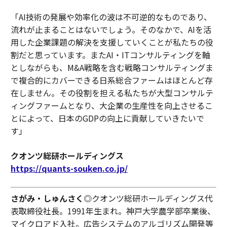
「AI技術の発展や効率化の波は不可逆的なものであり、
流れが止まることはないでしょう。そのなかで、AIを活
用した企業課題の解決を支援していくことが私たちの役
割だと思っています。またAI・ITコンサルティングを軸
としながらも、M&A戦略を含む戦略コンサルティングま
で複合的にカバーできる日系総合ファームはほとんど存
在しません。その役割を担える私たちが大型コンサルテ
ィングファームとなり、大企業の生産性を向上させるこ
とによって、日本のGDPの向上に貢献していきたいで
す」
クオンツ総研ホールディングス
https://quants-souken.co.jp/
さがみ・しゅんさく
◎クオンツ総研ホールディングス代
表取締役社長。1991年生まれ。神戸大学農学部卒業後、
マイクロアド入社。広告システムのアルゴリズム開発等