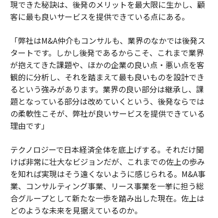
現できた秘訣は、後発のメリットを最大限に生かし、顧
客に最も良いサービスを提供できている点にある。
「弊社はM&A仲介もコンサルも、業界のなかでは後発ス
タートです。しかし後発であるからこそ、これまで業界
が抱えてきた課題や、ほかの企業の良い点・悪い点を客
観的に分析し、それを踏まえて最も良いものを設計でき
るという強みがあります。業界の良い部分は継承し、課
題となっている部分は改めていくという、後発ならでは
の柔軟性こそが、弊社が良いサービスを提供できている
理由です」
テクノロジーで日本経済全体を底上げする。それだけ聞
けば非常に壮大なビジョンだが、これまでの佐上の歩み
を知れば実現はそう遠くないように感じられる。M&A事
業、コンサルティング事業、リース事業を一挙に担う総
合グループとして新たな一歩を踏み出した現在。佐上は
どのような未来を見据えているのか。