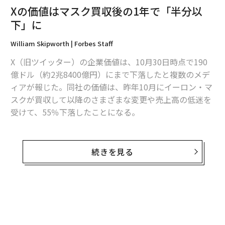
Xの価値はマスク買収後の1年で「半分以
下」に
William Skipworth | Forbes Staff
X（旧ツイッター）の企業価値は、10月30日時点で190
億ドル（約2兆8400億円）にまで下落したと複数のメデ
ィアが報じた。同社の価値は、昨年10月にイーロン・マ
スクが買収して以降のさまざまな変更や売上高の低迷を
受けて、55％下落したことになる。
ニューヨーク・タイムズ（NYT）が社内文書を引用して
報じたところによると、Xは従業員らに同社の価値が約1
続きを見る
90億ドルであることを示す株式の付与を行ったという。
マスクは1年前にツイッターを440億ドルで買収してお
り、同社の価値は半分以下に下落したことになる。
NYTによると、従業員はXの企業価値を190億ドル（1株