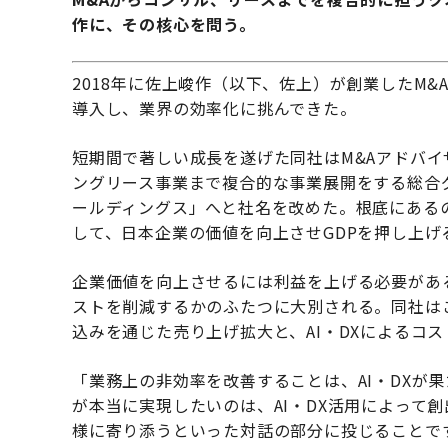
作に、その核心を問う。
2018年に佐上峻作（以下、佐上）が創業したM&
導入し、業界の効率化に挑んできた。
短期間で著しい成長を遂げた同社はM&Aアドバ
ングリース事業まで複合的な事業展開をする総合グ
ールディングス」へと社名を改めた。根底にある
して、日本企業の価値を向上させGDPを押し上
企業価値を向上させるには利益を上げる必要があ
ストを削減するかのふたつに大別される。同社は
込みを通じた売り上げ拡大と、AI・DXによるコ
「業務上の非効率を改善することは、AI・DXが
が本当に実現したいのは、AI・DX活用によって
様に寄り添うといった対話の部分に投じることで