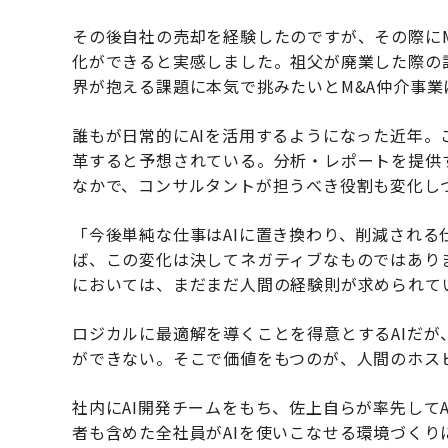
その後自社の売却を経験したのですが、その際に
化ができると実感しました。祖父が廃業した際の
界が抱える課題に本気で挑みたいとM&A仲介事業
誰もが日常的にAIを活用するようになった近年。
革すると予想されている。分析・レポートを提供
なかで、コンサルタントが担うべき役割も変化し
「今後単純な仕事はAIに置き換わり、削減される
ば、この変化は決してネガティブなものではあり
においては、まだまだ人間の経験則が求められて
ロジカルに最適解を導くことを得意とするAIだ
ができない。そこで価値をもつのが、人間のホス
社内にAI開発チームをもち、佐上自らが率先して
者も含めた全社員がAIを使いこなせる環境づく