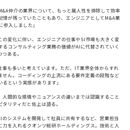
M&A仲介の業界について、もっと属人性を排除して効率
記憶が残っていたこともあり、エンジニアとしてM&A業
に参入しました」
この変化に伴い、エンジニアの仕事やSI市場も大きく変
するコンサルティング業務の価値がAIに代替されていく
つつある。
仕事も多いと考えています。ただ、IT業界全体からすれ
ません。コーディングの上流にある要件定義の段階など
いるという実感があります」
が、人間的な感情やニュアンスの違いまでは認識すること
ピタリティだと佐上は語る。
AIのシステムを開発して社員に共有するなど、営業担当
りに力を入れるクオンツ総研ホールディングス。技術と人