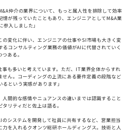
M&A仲介の業界について、もっと属人性を排除して効率
記憶が残っていたこともあり、エンジニアとしてM&A業
に参入しました」
この変化に伴い、エンジニアの仕事やSI市場も大きく変
するコンサルティング業務の価値がAIに代替されていく
つつある。
仕事も多いと考えています。ただ、IT業界全体からすれ
ません。コーディングの上流にある要件定義の段階など
いるという実感があります」
が、人間的な感情やニュアンスの違いまでは認識すること
ピタリティだと佐上は語る。
AIのシステムを開発して社員に共有するなど、営業担当
りに力を入れるクオンツ総研ホールディングス。技術と人