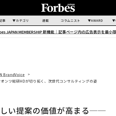
記事
カテゴリ
連載
コラムニスト
AWARD
rbes JAPAN MEMBERSHIP 新機能｜
記事ページ内の広告表示を最小
N BrandVoice
クオンツ総研HDが切り拓く、次世代コンサルティングの姿
らしい提案の価値が高まる──