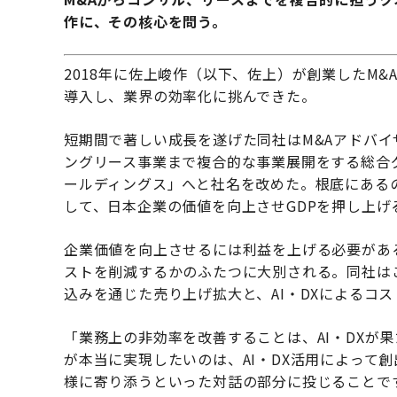
作に、その核心を問う。
2018年に佐上峻作（以下、佐上）が創業したM&
導入し、業界の効率化に挑んできた。
短期間で著しい成長を遂げた同社はM&Aアドバ
ングリース事業まで複合的な事業展開をする総合グ
ールディングス」へと社名を改めた。根底にある
して、日本企業の価値を向上させGDPを押し上
企業価値を向上させるには利益を上げる必要があ
ストを削減するかのふたつに大別される。同社は
込みを通じた売り上げ拡大と、AI・DXによるコ
「業務上の非効率を改善することは、AI・DXが
が本当に実現したいのは、AI・DX活用によって
様に寄り添うといった対話の部分に投じることで