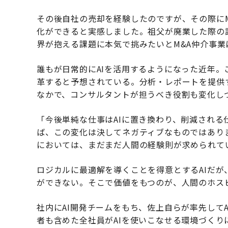
その後自社の売却を経験したのですが、その際に
化ができると実感しました。祖父が廃業した際の
界が抱える課題に本気で挑みたいとM&A仲介事業
誰もが日常的にAIを活用するようになった近年。
革すると予想されている。分析・レポートを提供
なかで、コンサルタントが担うべき役割も変化し
「今後単純な仕事はAIに置き換わり、削減される
ば、この変化は決してネガティブなものではあり
においては、まだまだ人間の経験則が求められて
ロジカルに最適解を導くことを得意とするAIだ
ができない。そこで価値をもつのが、人間のホス
社内にAI開発チームをもち、佐上自らが率先して
者も含めた全社員がAIを使いこなせる環境づく