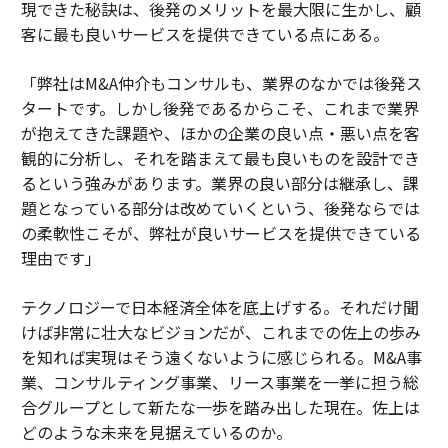
現できた秘訣は、後発のメリットを最大限に生かし、顧
客に最も良いサービスを提供できている点にある。
「弊社はM&A仲介もコンサルも、業界のなかでは後発ス
タートです。しかし後発であるからこそ、これまで業界
が抱えてきた課題や、ほかの企業の良い点・悪い点を客
観的に分析し、それを踏まえて最も良いものを設計でき
るという強みがあります。業界の良い部分は継承し、課
題となっている部分は改めていくという、後発ならでは
の柔軟性こそが、弊社が良いサービスを提供できている
理由です」
テクノロジーで日本経済全体を底上げする。それだけ聞
けば非常に壮大なビジョンだが、これまでの佐上の歩み
を知れば実現はそう遠くないように感じられる。M&A事
業、コンサルティング事業、リース事業を一挙に担う総
合グループとして新たな一歩を踏み出した現在。佐上は
どのような未来を見据えているのか。