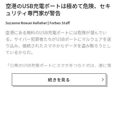
空港のUSB充電ポートは極めて危険、セキ
ュリティ専門家が警告
Suzanne Rowan Kelleher | Forbes Staff
空港にある無料のUSB充電ポートには危険が潜んでい
る。サイバー犯罪者たちがUSBポートにマルウェアを送
り込み、接続されたスマホからデータを盗み取ろうとし
ているからだ。
「公衆のUSB充電ポートにスマホをつなぐのは、道に落
ちている歯ブラシで歯を磨くようなものだ。どんな結果
が待っているかは予測不能だ」と、IBMのX-Force脅威イ
続きを見る
ンテリジェンスセキュリティ部門のシニアVPを務めるCa
leb Barlowは話す。
外出する際は充電器を持ち歩き、壁のコンセントから充
電する、もしくはモバイル充電器を利用したほうがずっ