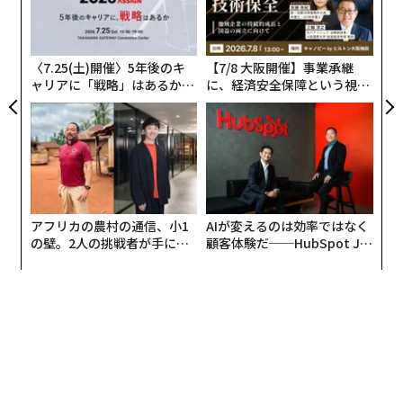
革
全
ク
た「
〈7.25(土)開催〉5年後のキ
【7/8 大阪開催】事業承継
ャリアに「戦略」はあるか。
に、経済安全保障という視点
トップエグゼクティブのキャ
が加わるとき──経営者が問
リアに触れる1日│CAREER S
われる新たな判断軸
UMMIT 2026
アフリカの農村の通信、小1
AIが変えるのは効率ではなく
の壁。2人の挑戦者が手にし
顧客体験だ──HubSpot Ja
編集＝上田裕資
た「次なる武器」
panが語る「Grow Better」
な組織のつくり方
2026年9月号発売中
最新号の購入はこちらから