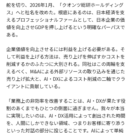
舵を切り、2026年1月、「クオンツ総研ホールディング
ス」へと社名を改めた。根底にあるのは、日本経済を支
えるプロフェッショナルファームとして、日本企業の価
値を向上させGDPを押し上げるという明確なパーパスで
ある。
企業価値を向上させるには利益を上げる必要がある。そ
して利益を上げる方法は、売り上げを伸ばすかコストを
削減するかのふたつに大別される。同社はこの両輪を支
えるべく、M&Aによる外部リソースの取り込みを通じた
売り上げ拡大と、AI・DXによるコスト削減の二軸でクラ
イアントに貢献している。
「業務上の非効率を改善することは、AI・DXが果たす役
割のあくまでもひとつの側面に過ぎません。我々が本当
に実現したいのは、AI・DX活用によって創出された時間
を、人間にしかできない領域、つまりお客様に寄り添う
といった対話の部分に投じることです。AIによって単純