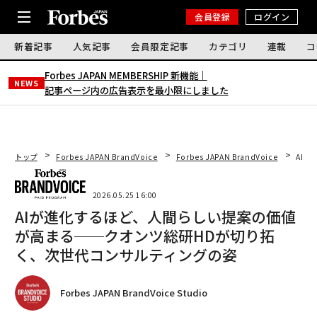
会員登録
ログイン
新着記事
人気記事
会員限定記事
カテゴリ
連載
コ
Forbes JAPAN MEMBERSHIP 新機能｜
NEWS
記事ページ内の広告表示を最小限にしました
トップ
Forbes JAPAN BrandVoice
Forbes JAPAN BrandVoice
AI
2026.05.25 16:00
AIが進化するほど、人間らしい提案の価値
が高まる──クオンツ総研HDが切り拓
く、次世代コンサルティングの姿
Forbes JAPAN BrandVoice Studio