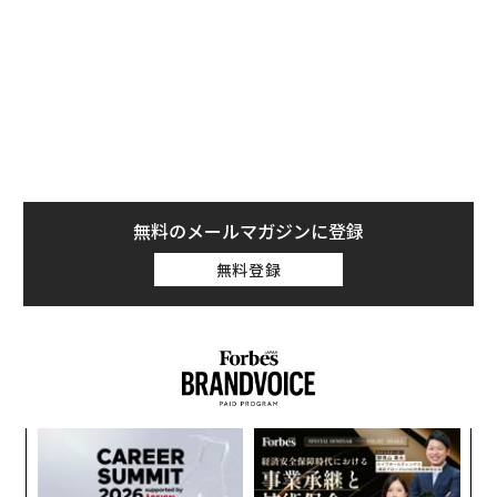
と安全であることは確実だ。それでもUSBポートから充
電をしたいという人に、Barlowが利用を薦めるのが10
ドルほどで買える「Juice-Jack Defender」という名の
デバイスだ。
無料のメールマガジンに登録
無料登録
内
グ
実