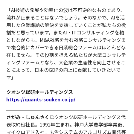
「AI技術の発展や効率化の波は不可逆的なものであり、
流れが止まることはないでしょう。そのなかで、AIを活
用した企業課題の解決を支援していくことが私たちの役
割だと思っています。またAI・ITコンサルティングを軸
としながらも、M&A戦略を含む戦略コンサルティングま
で複合的にカバーできる日系総合ファームはほとんど存
在しません。その役割を担える私たちが大型コンサルテ
ィングファームとなり、大企業の生産性を向上させるこ
とによって、日本のGDPの向上に貢献していきたいで
す」
クオンツ総研ホールディングス
https://quants-souken.co.jp/
さがみ・しゅんさく
◎クオンツ総研ホールディングス代
表取締役社長。1991年生まれ。神戸大学農学部卒業後、
マイクロアド入社。広告システムのアルゴリズム開発等