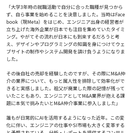
「大学3年時の就職活動で自分に合った職種が見つから
ず、自ら事業を始めることを決意しました。当時はFace
book（現Meta）をはじめ、エンジニア出身の経営者が
立ち上げた海外企業が日本でも注目を集めていたタイミ
ング。やがてその流れが日本にも到来するだろうと考
え、デザインやプログラミングの知識を身につけてウェ
ブサイトの制作やシステム開発を請け負うようになりま
した。
その後自社の売却を経験したのですが、その際にM&A仲
介の業界について、もっと属人性を排除して効率化がで
きると実感しました。祖父が廃業した際の記憶が残って
いたこともあり、エンジニアとしてM&A業界が抱える課
題に本気で挑みたいとM&A仲介事業に参入しました」
誰もが日常的にAIを活用するようになった近年。この変
化に伴い、エンジニアの仕事やSI市場も大きく変革する
と予想されている。分析・レポートを提供するコンサル