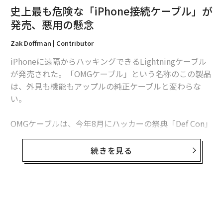
史上最も危険な「iPhone接続ケーブル」が
発売、悪用の懸念
Zak Doffman | Contributor
iPhoneに遠隔からハッキングできるLightningケーブル
が発売された。「OMGケーブル」という名称のこの製品
は、外見も機能もアップルの純正ケーブルと変わらな
い。
OMGケーブルは、今年8月にハッカーの祭典「Def Con」
で発表され、現在は量産化が進められている。このケー
ブルは近隣にいるハッカーが、ケーブル内部に仕込まれ
続きを見る
たワイヤレス機能を使って端末にアクセスすることを可
能にする。
この様な製品は従来、ダークウェブなどで密かに取り扱
われていたが、OMGは公に販売されており、「Hak5」