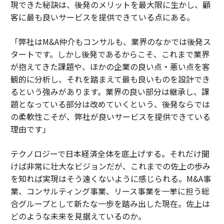
現できた秘訣は、後発のメリットを最大限に生かし、顧
客に最も良いサービスを提供できている点にある。
「弊社はM&A仲介もコンサルも、業界のなかでは後発ス
タートです。しかし後発であるからこそ、これまで業界
が抱えてきた課題や、ほかの企業の良い点・悪い点を客
観的に分析し、それを踏まえて最も良いものを設計でき
るという強みがあります。業界の良い部分は継承し、課
題となっている部分は改めていくという、後発ならでは
の柔軟性こそが、弊社が良いサービスを提供できている
理由です」
テクノロジーで日本経済全体を底上げする。それだけ聞
けば非常に壮大なビジョンだが、これまでの佐上の歩み
を知れば実現はそう遠くないように感じられる。M&A事
業、コンサルティング事業、リース事業を一挙に担う総
合グループとして新たな一歩を踏み出した現在。佐上は
どのような未来を見据えているのか。