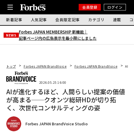
会員登録
ログイン
新着記事
人気記事
会員限定記事
カテゴリ
連載
コ
Forbes JAPAN MEMBERSHIP 新機能｜
NEWS
記事ページ内の広告表示を最小限にしました
トップ
Forbes JAPAN BrandVoice
Forbes JAPAN BrandVoice
AI
2026.05.25 16:00
AIが進化するほど、人間らしい提案の価値
が高まる──クオンツ総研HDが切り拓
く、次世代コンサルティングの姿
Forbes JAPAN BrandVoice Studio