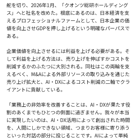
舵を切り、2026年1月、「クオンツ総研ホールディング
ス」へと社名を改めた。根底にあるのは、日本経済を支
えるプロフェッショナルファームとして、日本企業の価
値を向上させGDPを押し上げるという明確なパーパスで
ある。
企業価値を向上させるには利益を上げる必要がある。そ
して利益を上げる方法は、売り上げを伸ばすかコストを
削減するかのふたつに大別される。同社はこの両輪を支
えるべく、M&Aによる外部リソースの取り込みを通じた
売り上げ拡大と、AI・DXによるコスト削減の二軸でクラ
イアントに貢献している。
「業務上の非効率を改善することは、AI・DXが果たす役
割のあくまでもひとつの側面に過ぎません。我々が本当
に実現したいのは、AI・DX活用によって創出された時間
を、人間にしかできない領域、つまりお客様に寄り添う
といった対話の部分に投じることです。AIによって単純