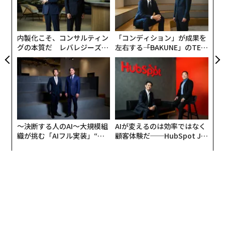
〈7
ャ
ト
リア
内製化こそ、コンサルティン
「コンディション」が成果を
UM
グの本質だ レバレジーズが
左右する――「BAKUNE」のTEN
実践する、次世代ファームの
TIALが支える「挑戦者の明
全貌
日」
〜決断する人のAI〜大規模組
AIが変えるのは効率ではなく
織が挑む「AIフル実装」“使
顧客体験だ──HubSpot Ja
う”企業から“動く”企業へ【N
panが語る「Grow Better」
編集＝上田裕資
TTドコモビジネス×PwC】
な組織のつくり方
2026年9月号発売中
最新号の購入はこちらから