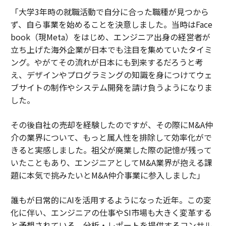
「大学3年時の就職活動で自分に合った職種が見つから
ず、自ら事業を始めることを決意しました。当時はFace
book（現Meta）をはじめ、エンジニア出身の経営者が
立ち上げた海外企業が日本でも注目を集めていたタイミ
ング。やがてその流れが日本にも到来するだろうと考
え、デザインやプログラミングの知識を身につけてウェ
ブサイトの制作やシステム開発を請け負うようになりま
した。
その後自社の売却を経験したのですが、その際にM&A仲
介の業界について、もっと属人性を排除して効率化がで
きると実感しました。祖父が廃業した際の記憶が残って
いたこともあり、エンジニアとしてM&A業界が抱える課
題に本気で挑みたいとM&A仲介事業に参入しました」
誰もが日常的にAIを活用するようになった近年。この変
化に伴い、エンジニアの仕事やSI市場も大きく変革する
と予想されている。分析・レポートを提供するコンサル