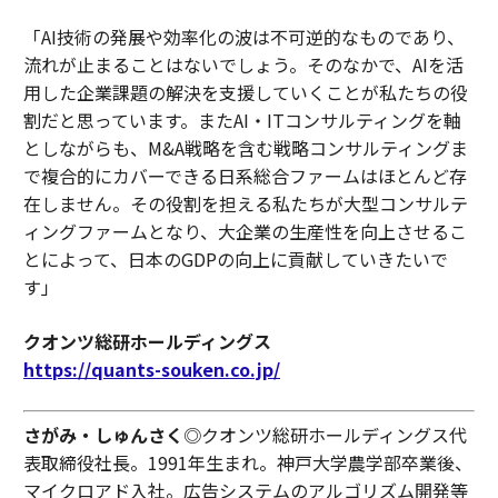
「AI技術の発展や効率化の波は不可逆的なものであり、
流れが止まることはないでしょう。そのなかで、AIを活
用した企業課題の解決を支援していくことが私たちの役
割だと思っています。またAI・ITコンサルティングを軸
としながらも、M&A戦略を含む戦略コンサルティングま
で複合的にカバーできる日系総合ファームはほとんど存
在しません。その役割を担える私たちが大型コンサルテ
ィングファームとなり、大企業の生産性を向上させるこ
とによって、日本のGDPの向上に貢献していきたいで
す」
クオンツ総研ホールディングス
https://quants-souken.co.jp/
さがみ・しゅんさく
◎クオンツ総研ホールディングス代
表取締役社長。1991年生まれ。神戸大学農学部卒業後、
マイクロアド入社。広告システムのアルゴリズム開発等