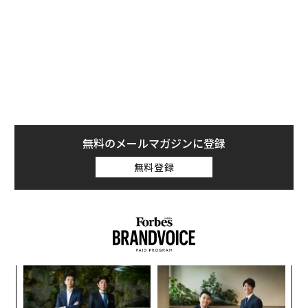
での価格は100ドル程度だ。サイトの製品説明には、
「非常に悪意のあるUSBケーブル。ケーブルを接続した
途端、内部のワイヤレスネットワーク・インターフェー
スを通じてデバイスをコントロール可能になる」と記載
されている。
無料のメールマガジンに登録
無料登録
伝
る
モ