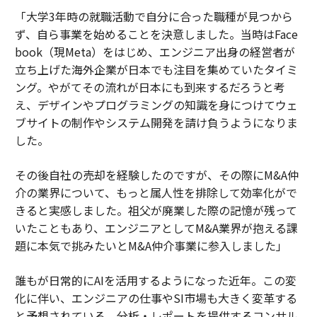
「大学3年時の就職活動で自分に合った職種が見つから
ず、自ら事業を始めることを決意しました。当時はFace
book（現Meta）をはじめ、エンジニア出身の経営者が
立ち上げた海外企業が日本でも注目を集めていたタイミ
ング。やがてその流れが日本にも到来するだろうと考
え、デザインやプログラミングの知識を身につけてウェ
ブサイトの制作やシステム開発を請け負うようになりま
した。
その後自社の売却を経験したのですが、その際にM&A仲
介の業界について、もっと属人性を排除して効率化がで
きると実感しました。祖父が廃業した際の記憶が残って
いたこともあり、エンジニアとしてM&A業界が抱える課
題に本気で挑みたいとM&A仲介事業に参入しました」
誰もが日常的にAIを活用するようになった近年。この変
化に伴い、エンジニアの仕事やSI市場も大きく変革する
と予想されている。分析・レポートを提供するコンサル