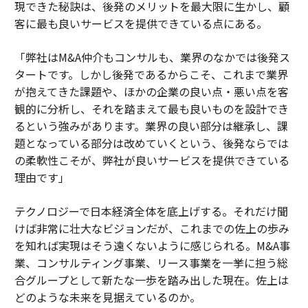
現できた秘訣は、後発のメリットを最大限に生かし、顧
客に最も良いサービスを提供できている点にある。
「弊社はM&A仲介もコンサルも、業界のなかでは後発ス
タートです。しかし後発であるからこそ、これまで業界
が抱えてきた課題や、ほかの企業の良い点・悪い点を客
観的に分析し、それを踏まえて最も良いものを設計でき
るという強みがあります。業界の良い部分は継承し、課
題となっている部分は改めていくという、後発ならでは
の柔軟性こそが、弊社が良いサービスを提供できている
理由です」
テクノロジーで日本経済全体を底上げする。それだけ聞
けば非常に壮大なビジョンだが、これまでの佐上の歩み
を知れば実現はそう遠くないように感じられる。M&A事
業、コンサルティング事業、リース事業を一挙に担う総
合グループとして新たな一歩を踏み出した現在。佐上は
どのような未来を見据えているのか。