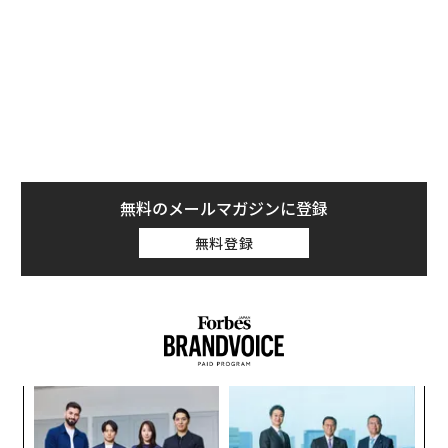
ウォルト・ディズニー・ジャパン代表取締役社長のキャ
ロル・チョイは、ナイキやユニバーサルミュージックな
どのグローバル企業を経て、2006年にウォルト・ディズ
ニー・カンパニーに入社。キャリアでは一貫して「ブラ
ンドとコンシューマーとの絆づくり」に取り組んでき
た。
ディズニー入社後は、複数のエグゼクティブポジション
無料のメールマガジンに登録
を経験。グレーターチャイナ（中華圏）ではマーケティ
無料登録
ング担当バイスプレジデント、韓国（コリア）ではマネ
ージング・ディレクターとして、マーケティング領域を
含めて大きな成果を残してきた。現在はウォルト・ディ
ズニー・ジャパンの社長として、定額制動画配信サービ
ス「Disney+（ディズニープラス）」の指揮もとる。
義す
「
自分のミッションは「橋渡し」
むス
─
ら