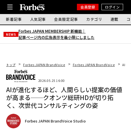
会員登録
ログイン
新着記事
人気記事
会員限定記事
カテゴリ
連載
コ
Forbes JAPAN MEMBERSHIP 新機能｜
NEWS
記事ページ内の広告表示を最小限にしました
トップ
Forbes JAPAN BrandVoice
Forbes JAPAN BrandVoice
AI
2026.05.25 16:00
AIが進化するほど、人間らしい提案の価値
が高まる──クオンツ総研HDが切り拓
く、次世代コンサルティングの姿
Forbes JAPAN BrandVoice Studio