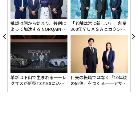
内
グ
香港生まれ、アメリカ育ちのチョイは、カリフォルニア
実
大学ロサンゼルス校（UCLA）卒業後に、南カリフォル
全
挑戦は個から始まり、共創に
「老舗は常に新しい」。創業
ニア大学でMBAを取得。2006年にウォルト・ディズニ
よって加速する NORQAIN JA
360年ＹＵＡＳＡとカクシン
ー・カンパニーに入社するまでの間に、国際的なトップ
PAN 特別座談会
CEO田尻望が語る、AIを超え
ブランドを複数社渡り歩いてきた。
る人の価値
「振り返ると、これまでの人生では何かしらの“橋渡
し”の役割を務める機会が多くあったように思います。
革新は下山で生まれる──レ
目先の転職ではなく「10年後
例えばナイキの香港オフィスで働いていた頃は、アジア
クサスが新型TZとESに込め
の価値」をつくる──アサイ
太平洋地域を担当し、『ナイキ』というアメリカのブラ
た「DISCOVER」の哲学
ンの長期伴走型支援とは
ンドとアジアの文化をつなげることが私のミッションで
した。
そのような役職を多く任されてきたのは、私が香港とア
メリカのハイブリッドな環境で生まれ育ったことが関係
していると思います」