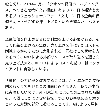
舵を切り、2026年1月、「クオンツ総研ホールディング
ス」へと社名を改めた。根底にあるのは、日本経済を支
えるプロフェッショナルファームとして、日本企業の価
値を向上させGDPを押し上げるという明確なパーパスで
ある。
企業価値を向上させるには利益を上げる必要がある。そ
して利益を上げる方法は、売り上げを伸ばすかコストを
削減するかのふたつに大別される。同社はこの両輪を支
えるべく、M&Aによる外部リソースの取り込みを通じた
売り上げ拡大と、AI・DXによるコスト削減の二軸でクラ
イアントに貢献している。
「業務上の非効率を改善することは、AI・DXが果たす役
割のあくまでもひとつの側面に過ぎません。我々が本当
に実現したいのは、AI・DX活用によって創出された時間
を、人間にしかできない領域、つまりお客様に寄り添う
といった対話の部分に投じることです。AIによって単純