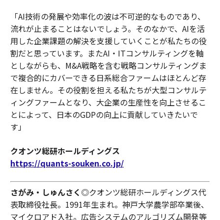
「AI技術の発展や効率化の波は不可逆的なものであり、
流れが止まることはないでしょう。そのなかで、AIを活
用した企業課題の解決を支援していくことが私たちの役
割だと思っています。またAI・ITコンサルティングを軸
としながらも、M&A戦略を含む戦略コンサルティングま
で複合的にカバーできる日系総合ファームはほとんど存
在しません。その役割を担える私たちが大型コンサルテ
ィングファームとなり、大企業の生産性を向上させるこ
とによって、日本のGDPの向上に貢献していきたいで
す」
クオンツ総研ホールディングス
https://quants-souken.co.jp/
さがみ・しゅんさく
◎クオンツ総研ホールディングス代
表取締役社長。1991年生まれ。神戸大学農学部卒業後、
マイクロアド入社。広告システムのアルゴリズム開発等