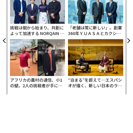
グ
垂直に向けた状態での上下左右動作、および回転動作な
A
顧客
どを区別しながら正確に認識する。そして各ジェスチャ
pa
ーごとに、専用モバイルアプリにプリセットされている
な
挑戦は個から始まり、共創に
「老舗は常に新しい」。創業
「ピッチベンド」「ディストーション」「リバーブ」
よって加速する NORQAIN JA
360年ＹＵＡＳＡとカクシン
「ディレイ」などエフェクトを設定すると楽器の演奏に
PAN 特別座談会
CEO田尻望が語る、AIを超え
反映される。
る人の価値
アフリカの農村の通信、小1
“泊まる”を超えて─エスパシ
の壁。2人の挑戦者が手にし
オが描く、新しい日本のラグ
た「次なる武器」
ジュアリー（中編）