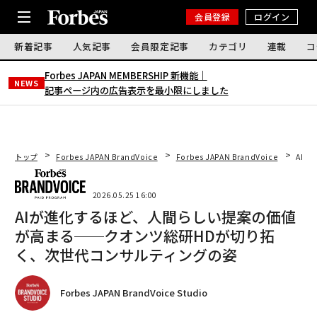
会員登録
ログイン
新着記事
人気記事
会員限定記事
カテゴリ
連載
コ
Forbes JAPAN MEMBERSHIP 新機能｜
NEWS
記事ページ内の広告表示を最小限にしました
トップ
Forbes JAPAN BrandVoice
Forbes JAPAN BrandVoice
AI
2026.05.25 16:00
AIが進化するほど、人間らしい提案の価値
が高まる──クオンツ総研HDが切り拓
く、次世代コンサルティングの姿
Forbes JAPAN BrandVoice Studio