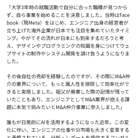
「大学3年時の就職活動で自分に合った職種が見つから
ず、自ら事業を始めることを決意しました。当時はFace
book（現Meta）をはじめ、エンジニア出身の経営者が
立ち上げた海外企業が日本でも注目を集めていたタイミ
ング。やがてその流れが日本にも到来するだろうと考
え、デザインやプログラミングの知識を身につけてウェ
ブサイトの制作やシステム開発を請け負うようになりま
した。
その後自社の売却を経験したのですが、その際にM&A仲
介の業界について、もっと属人性を排除して効率化がで
きると実感しました。祖父が廃業した際の記憶が残って
いたこともあり、エンジニアとしてM&A業界が抱える課
題に本気で挑みたいとM&A仲介事業に参入しました」
誰もが日常的にAIを活用するようになった近年。この変
化に伴い、エンジニアの仕事やSI市場も大きく変革する
と予想されている。分析・レポートを提供するコンサル