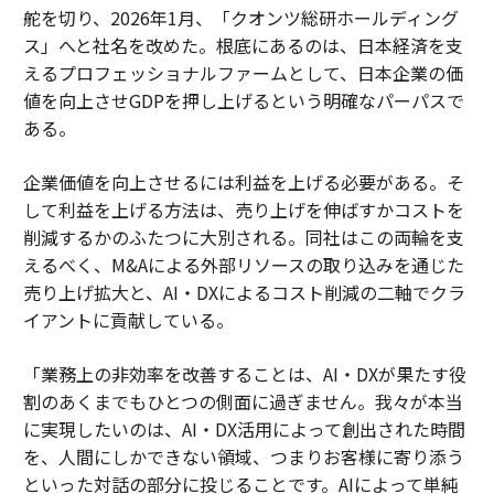
舵を切り、2026年1月、「クオンツ総研ホールディング
ス」へと社名を改めた。根底にあるのは、日本経済を支
えるプロフェッショナルファームとして、日本企業の価
値を向上させGDPを押し上げるという明確なパーパスで
ある。
企業価値を向上させるには利益を上げる必要がある。そ
して利益を上げる方法は、売り上げを伸ばすかコストを
削減するかのふたつに大別される。同社はこの両輪を支
えるべく、M&Aによる外部リソースの取り込みを通じた
売り上げ拡大と、AI・DXによるコスト削減の二軸でクラ
イアントに貢献している。
「業務上の非効率を改善することは、AI・DXが果たす役
割のあくまでもひとつの側面に過ぎません。我々が本当
に実現したいのは、AI・DX活用によって創出された時間
を、人間にしかできない領域、つまりお客様に寄り添う
といった対話の部分に投じることです。AIによって単純