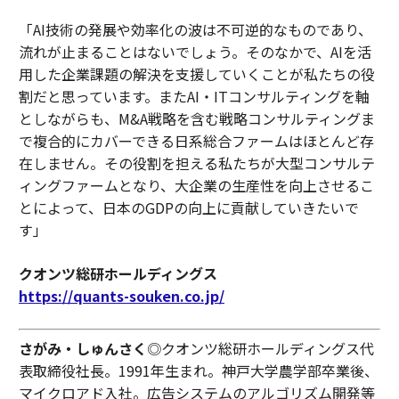
「AI技術の発展や効率化の波は不可逆的なものであり、
流れが止まることはないでしょう。そのなかで、AIを活
用した企業課題の解決を支援していくことが私たちの役
割だと思っています。またAI・ITコンサルティングを軸
としながらも、M&A戦略を含む戦略コンサルティングま
で複合的にカバーできる日系総合ファームはほとんど存
在しません。その役割を担える私たちが大型コンサルテ
ィングファームとなり、大企業の生産性を向上させるこ
とによって、日本のGDPの向上に貢献していきたいで
す」
クオンツ総研ホールディングス
https://quants-souken.co.jp/
さがみ・しゅんさく
◎クオンツ総研ホールディングス代
表取締役社長。1991年生まれ。神戸大学農学部卒業後、
マイクロアド入社。広告システムのアルゴリズム開発等