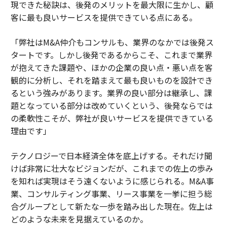
現できた秘訣は、後発のメリットを最大限に生かし、顧
客に最も良いサービスを提供できている点にある。
「弊社はM&A仲介もコンサルも、業界のなかでは後発ス
タートです。しかし後発であるからこそ、これまで業界
が抱えてきた課題や、ほかの企業の良い点・悪い点を客
観的に分析し、それを踏まえて最も良いものを設計でき
るという強みがあります。業界の良い部分は継承し、課
題となっている部分は改めていくという、後発ならでは
の柔軟性こそが、弊社が良いサービスを提供できている
理由です」
テクノロジーで日本経済全体を底上げする。それだけ聞
けば非常に壮大なビジョンだが、これまでの佐上の歩み
を知れば実現はそう遠くないように感じられる。M&A事
業、コンサルティング事業、リース事業を一挙に担う総
合グループとして新たな一歩を踏み出した現在。佐上は
どのような未来を見据えているのか。