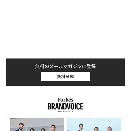
Motion Sonicを構成する本体の「ウェアラブルモーションセンサー」
Motion Sonicには、かつてソニーがテニスやゴルフのレ
ッスン用途に商品化・販売したスポーツセンサーの技術
が応用されている。本体部分の小型・軽量なコアデバイ
無料のメールマガジンに登録
スには、身に着けたユーザーの手元の動きを検知する6
無料登録
軸モーションセンサーを搭載する。このコアデバイスを
シリコン製のリストバンドに固定した後に手首、または
手の甲に装着して使う。
スポーツセンサーの開発で培った技術を投入
義す
“
むス
シ
本体に内蔵する6軸モーションセンサーは、手首を水平/