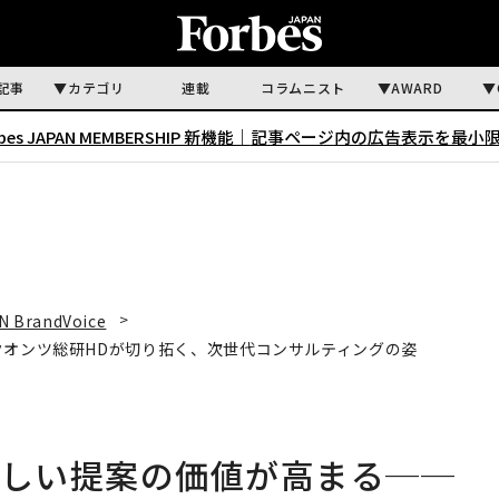
記事
カテゴリ
連載
コラムニスト
AWARD
rbes JAPAN MEMBERSHIP 新機能｜
記事ページ内の広告表示を最小
N BrandVoice
クオンツ総研HDが切り拓く、次世代コンサルティングの姿
らしい提案の価値が高まる──