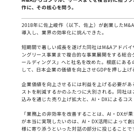
作に、その核心を問う。
2018年に佐上峻作（以下、佐上）が創業したM&
導入し、業界の効率化に挑んできた。
短期間で著しい成長を遂げた同社はM&Aアドバ
ングリース事業まで複合的な事業展開をする総合グ
ールディングス」へと社名を改めた。根底にある
して、日本企業の価値を向上させGDPを押し上
企業価値を向上させるには利益を上げる必要があ
ストを削減するかのふたつに大別される。同社は
込みを通じた売り上げ拡大と、AI・DXによるコ
「業務上の非効率を改善することは、AI・DXが
が本当に実現したいのは、AI・DX活用によって
様に寄り添うといった対話の部分に投じることで