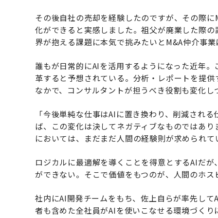
その後自社の売却を経験したのですが、その際に
化ができると実感しました。祖父が廃業した際の
界が抱える課題に本気で挑みたいとM&A仲介事業
誰もが日常的にAIを活用するようになった近年。
革すると予想されている。分析・レポートを提供
なかで、コンサルタントが担うべき役割も変化し
「今後単純な仕事はAIに置き換わり、削減される
ば、この変化は決してネガティブなものではあり
においては、まだまだ人間の経験則が求められて
ロジカルに最適解を導くことを得意とするAIだ
ができない。そこで価値をもつのが、人間のホス
社内にAI開発チームをもち、佐上自らが率先して
者も含めた全社員がAIを使いこなせる環境づく