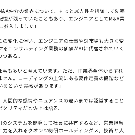
M&A仲介の業界について、もっと属人性を排除して効率
記憶が残っていたこともあり、エンジニアとしてM&A業
に参入しました」
この変化に伴い、エンジニアの仕事やSI市場も大きく変
するコンサルティング業務の価値がAIに代替されていく
つつある。
仕事も多いと考えています。ただ、IT業界全体からすれ
ません。コーディングの上流にある要件定義の段階など
いるという実感があります」
が、人間的な感情やニュアンスの違いまでは認識すること
ピタリティだと佐上は語る。
AIのシステムを開発して社員に共有するなど、営業担当
りに力を入れるクオンツ総研ホールディングス。技術と人