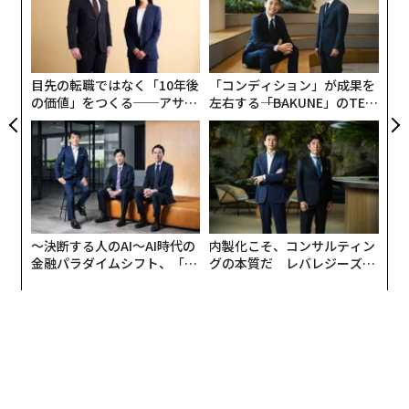
FE
う
伝
ズ、スティーヴィー・ワンダー、そしてマイケル・ジャ
0年
T
る
クソンを擁するジャクソン5といった世界的スターを世
モ
に送り出した「モータウン・レコード」だ。
目先の転職ではなく「10年後
「コンディション」が成果を
の価値」をつくる──アサイ
左右する――「BAKUNE」のTEN
ンの長期伴走型支援とは
TIALが支える「挑戦者の明
日」
〜決断する人のAI〜AI時代の
内製化こそ、コンサルティン
金融パラダイムシフト、「超
グの本質だ レバレジーズが
個別化」の核心 【MUFG×ウ
実践する、次世代ファームの
ェルスナビ×PwC】
全貌
ソウル・ミュージックの金字塔は独特の手法で思わず口ずさみたくなるポップな
メロディーを生み出した。