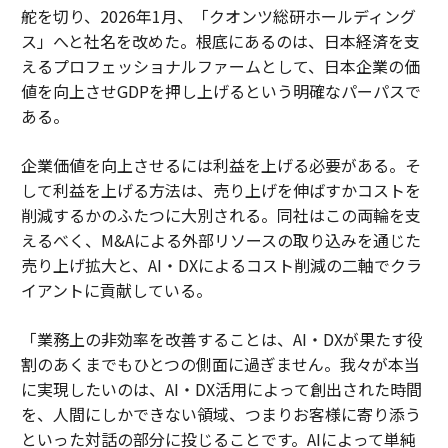
舵を切り、2026年1月、「クオンツ総研ホールディング
ス」へと社名を改めた。根底にあるのは、日本経済を支
えるプロフェッショナルファームとして、日本企業の価
値を向上させGDPを押し上げるという明確なパーパスで
ある。
企業価値を向上させるには利益を上げる必要がある。そ
して利益を上げる方法は、売り上げを伸ばすかコストを
削減するかのふたつに大別される。同社はこの両輪を支
えるべく、M&Aによる外部リソースの取り込みを通じた
売り上げ拡大と、AI・DXによるコスト削減の二軸でクラ
イアントに貢献している。
「業務上の非効率を改善することは、AI・DXが果たす役
割のあくまでもひとつの側面に過ぎません。我々が本当
に実現したいのは、AI・DX活用によって創出された時間
を、人間にしかできない領域、つまりお客様に寄り添う
といった対話の部分に投じることです。AIによって単純