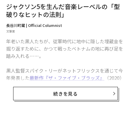
ジャクソン5を生んだ音楽レーベルの「型
破りなヒットの法則」
長谷川町蔵 | Official Columnist
文筆業
年老いた黒人たちが、従軍時代に地中に隠した埋蔵金を
掘り返すために、かつて戦ったベトナムの地に再び足を
踏み入れる……。
黒人監督スパイク・リーがネットフリックスを通じて今
年発表した
最新作『ザ・ファイブ・ブラッズ』
（2020）
では、R&Bシンガー、マーヴィン・ゲイのアルバム『ホ
ワッツ・ゴーイング・オン』の収録曲が全編にわたって
続きを見る
使用されている。
同作が使われたのは、ベトナム戦争の真っ只中である19
71年に発表されたことだけが理由ではないはず。リーの
前作『ブラック・クランズマン』（2018）が、1970年