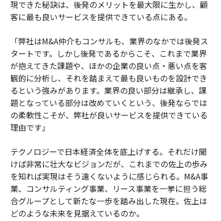
現できた秘訣は、後発のメリットを最大限に生かし、顧
客に最も良いサービスを提供できている点にある。
「弊社はM&A仲介もコンサルも、業界のなかでは後発ス
タートです。しかし後発であるからこそ、これまで業界
が抱えてきた課題や、ほかの企業の良い点・悪い点を客
観的に分析し、それを踏まえて最も良いものを設計でき
るという強みがあります。業界の良い部分は継承し、課
題となっている部分は改めていくという、後発ならでは
の柔軟性こそが、弊社が良いサービスを提供できている
理由です」
テクノロジーで日本経済全体を底上げする。それだけ聞
けば非常に壮大なビジョンだが、これまでの佐上の歩み
を知れば実現はそう遠くないように感じられる。M&A事
業、コンサルティング事業、リース事業を一挙に担う総
合グループとして新たな一歩を踏み出した現在。佐上は
どのような未来を見据えているのか。