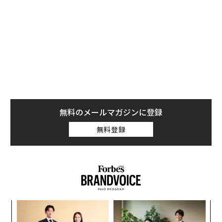
代にKKKに潜入捜査を行った黒人警官の自叙伝をベース
にしながら、現在も変わっていない人種差別を糾弾して
いたように、本作もまたベトナム戦争で捨て駒にされた
黒人兵士たちを通じて「ブラック・ライブス・マター」
のムーヴメントへの共闘を呼びかけているのだから。
事実、こうしたメッセージのサウンドトラックに『ホワ
ッツ・ゴーイング・オン』ほど相応しいアルバムはな
い。楽器とヴォーカルが幾重にも重ねられることで、ま
無料のメールマガジンに登録
るで喜怒哀楽を同時に表現したかのようなサウンドが聴
無料登録
ける本作は、時代を超えた普遍的な美を湛えている。
自動車都市デトロイトだからこそ生まれたモー
タウン
〜
この傑作を生み出したレコード会社が、マーヴィンのほ
変え
織
か、ダイアナ・ロス&スプリームス、テンプテーション