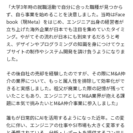
「大学3年時の就職活動で自分に合った職種が見つから
ず、自ら事業を始めることを決意しました。当時はFace
book（現Meta）をはじめ、エンジニア出身の経営者が
立ち上げた海外企業が日本でも注目を集めていたタイミ
ング。やがてその流れが日本にも到来するだろうと考
え、デザインやプログラミングの知識を身につけてウェ
ブサイトの制作やシステム開発を請け負うようになりま
した。
その後自社の売却を経験したのですが、その際にM&A仲
介の業界について、もっと属人性を排除して効率化がで
きると実感しました。祖父が廃業した際の記憶が残って
いたこともあり、エンジニアとしてM&A業界が抱える課
題に本気で挑みたいとM&A仲介事業に参入しました」
誰もが日常的にAIを活用するようになった近年。この変
化に伴い、エンジニアの仕事やSI市場も大きく変革する
と予想されている。分析・レポートを提供するコンサル