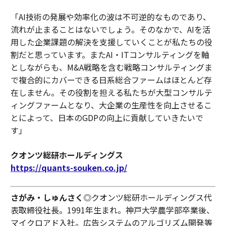
「AI技術の発展や効率化の波は不可逆的なものであり、
流れが止まることはないでしょう。そのなかで、AIを活
用した企業課題の解決を支援していくことが私たちの役
割だと思っています。またAI・ITコンサルティングを軸
としながらも、M&A戦略を含む戦略コンサルティングま
で複合的にカバーできる日系総合ファームはほとんど存
在しません。その役割を担える私たちが大型コンサルテ
ィングファームとなり、大企業の生産性を向上させるこ
とによって、日本のGDPの向上に貢献していきたいで
す」
クオンツ総研ホールディングス
https://quants-souken.co.jp/
さがみ・しゅんさく
◎クオンツ総研ホールディングス代
表取締役社長。1991年生まれ。神戸大学農学部卒業後、
マイクロアド入社。広告システムのアルゴリズム開発等