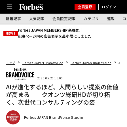
会員登録
ログイン
新着記事
人気記事
会員限定記事
カテゴリ
連載
コ
Forbes JAPAN MEMBERSHIP 新機能｜
NEWS
記事ページ内の広告表示を最小限にしました
トップ
Forbes JAPAN BrandVoice
Forbes JAPAN BrandVoice
AI
2026.05.25 16:00
AIが進化するほど、人間らしい提案の価値
が高まる──クオンツ総研HDが切り拓
く、次世代コンサルティングの姿
Forbes JAPAN BrandVoice Studio