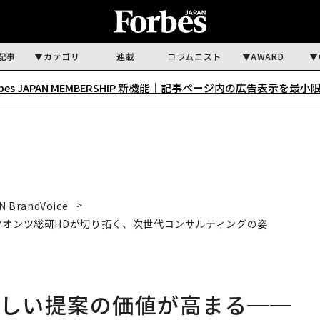
記事
カテゴリ
連載
コラムニスト
AWARD
rbes JAPAN MEMBERSHIP 新機能｜
記事ページ内の広告表示を最小
N BrandVoice
クオンツ総研HDが切り拓く、次世代コンサルティングの姿
らしい提案の価値が高まる──