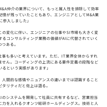
M&A仲介の業界について、もっと属人性を排除して効率
記憶が残っていたこともあり、エンジニアとしてM&A業
に参入しました」
この変化に伴い、エンジニアの仕事やSI市場も大きく変
するコンサルティング業務の価値がAIに代替されていく
つつある。
仕事も多いと考えています。ただ、IT業界全体からすれ
ません。コーディングの上流にある要件定義の段階など
いるという実感があります」
が、人間的な感情やニュアンスの違いまでは認識すること
ピタリティだと佐上は語る。
AIのシステムを開発して社員に共有するなど、営業担当
りに力を入れるクオンツ総研ホールディングス。技術と人