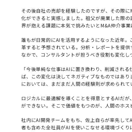
その後自社の売却を経験したのですが、その際に
化ができると実感しました。祖父が廃業した際の
界が抱える課題に本気で挑みたいとM&A仲介事業
誰もが日常的にAIを活用するようになった近年。
革すると予想されている。分析・レポートを提供
なかで、コンサルタントが担うべき役割も変化し
「今後単純な仕事はAIに置き換わり、削減される
ば、この変化は決してネガティブなものではあり
においては、まだまだ人間の経験則が求められて
ロジカルに最適解を導くことを得意とするAIだ
ができない。そこで価値をもつのが、人間のホス
社内にAI開発チームをもち、佐上自らが率先して
者も含めた全社員がAIを使いこなせる環境づく