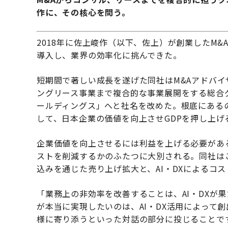
作に、その核心を問う。
2018年に佐上峻作（以下、佐上）が創業したM&
導入し、業界の効率化に挑んできた。
短期間で著しい成長を遂げた同社はM&Aアドバ
ングリース事業まで複合的な事業展開をする総合グ
ールディングス」へと社名を改めた。根底にある
して、日本企業の価値を向上させGDPを押し上
企業価値を向上させるには利益を上げる必要があ
ストを削減するかのふたつに大別される。同社は
込みを通じた売り上げ拡大と、AI・DXによるコ
「業務上の非効率を改善することは、AI・DXが
が本当に実現したいのは、AI・DX活用によって
様に寄り添うといった対話の部分に投じることで