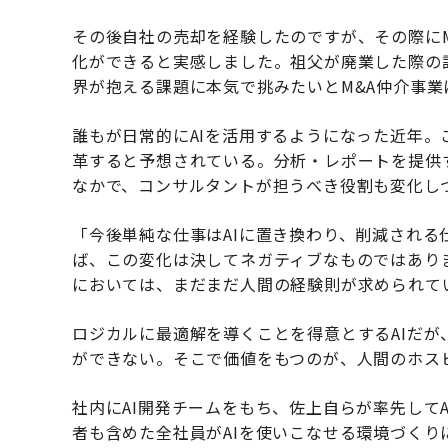
その後自社の売却を経験したのですが、その際に
化ができると実感しました。祖父が廃業した際の
界が抱える課題に本気で挑みたいとM&A仲介事業
誰もが日常的にAIを活用するようになった近年。
革すると予想されている。分析・レポートを提供
なかで、コンサルタントが担うべき役割も変化し
「今後単純な仕事はAIに置き換わり、削減される
ば、この変化は決してネガティブなものではあり
においては、まだまだ人間の経験則が求められて
ロジカルに最適解を導くことを得意とするAIだ
ができない。そこで価値をもつのが、人間のホス
社内にAI開発チームをもち、佐上自らが率先して
者も含めた全社員がAIを使いこなせる環境づく