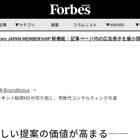
記事
カテゴリ
連載
コラムニスト
AWARD
rbes JAPAN MEMBERSHIP 新機能｜
記事ページ内の広告表示を最小
N BrandVoice
クオンツ総研HDが切り拓く、次世代コンサルティングの姿
らしい提案の価値が高まる──