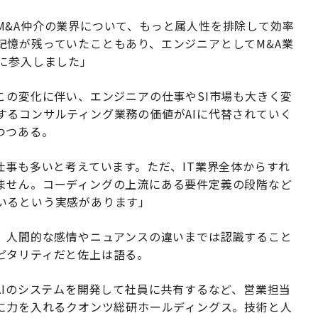
M&A仲介の業界について、もっと属人性を排除して効率
記憶が残っていたこともあり、エンジニアとしてM&A業
に参入しました」
この変化に伴い、エンジニアの仕事やSI市場も大きく変
するコンサルティング業務の価値がAIに代替されていく
つつある。
仕事も多いと考えています。ただ、IT業界全体からすれ
ません。コーディングの上流にある要件定義の段階など
いるという実感があります」
が、人間的な感情やニュアンスの違いまでは認識すること
ピタリティだと佐上は語る。
AIのシステムを開発して社員に共有するなど、営業担当
りに力を入れるクオンツ総研ホールディングス。技術と人