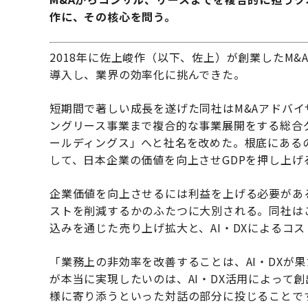
作に、その核心を問う。
2018年に佐上峻作（以下、佐上）が創業したM&
導入し、業界の効率化に挑んできた。
短期間で著しい成長を遂げた同社はM&Aアドバ
ングリース事業まで複合的な事業展開をする総合グ
ールディングス」へと社名を改めた。根底にある
して、日本企業の価値を向上させGDPを押し上
企業価値を向上させるには利益を上げる必要があ
ストを削減するかのふたつに大別される。同社は
込みを通じた売り上げ拡大と、AI・DXによるコ
「業務上の非効率を改善することは、AI・DXが
が本当に実現したいのは、AI・DX活用によって
様に寄り添うといった対話の部分に投じることで